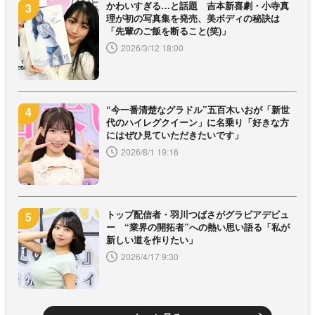
かわいすぎる…と話題 吉本新喜劇・小寺真
理が初の写真集を発売、美ボディの秘訣は
「先輩のご飯を断ること(笑)」
2026/3/12 18:00
“今一番清楚なグラドル”五百木いおが「新世
代のハイレグクイーン」に名乗り「好きな方
にはぜひ見ていただきたいです」
2026/8/1 19:16
トップ配信者・羽川つばさがグラビアデビュ
ー “業界の開拓者”への熱い思い語る「私が
新しい道を作りたい」
2026/4/17 9:30