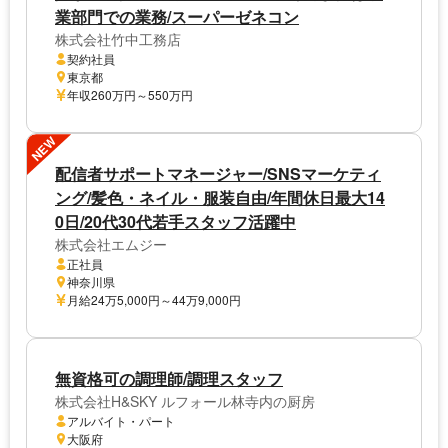
業部門での業務/スーパーゼネコン
株式会社竹中工務店
契約社員
東京都
年収260万円～550万円
NEW
配信者サポートマネージャー/SNSマーケティ
ング/髪色・ネイル・服装自由/年間休日最大14
0日/20代30代若手スタッフ活躍中
株式会社エムジー
正社員
神奈川県
月給24万5,000円～44万9,000円
無資格可の調理師/調理スタッフ
株式会社H&SKY ルフォール林寺内の厨房
アルバイト・パート
大阪府