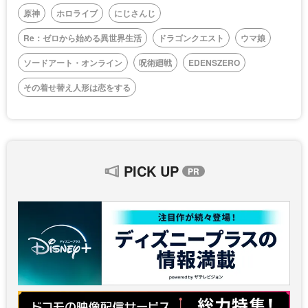
原神
ホロライブ
にじさんじ
Re：ゼロから始める異世界生活
ドラゴンクエスト
ウマ娘
ソードアート・オンライン
呪術廻戦
EDENSZERO
その着せ替え人形は恋をする
PICK UP