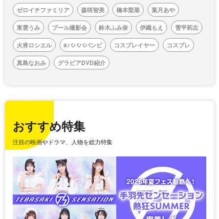
ゼロイチファミリア
森咲智美
橋本梨菜
葉月あや
東雲うみ
プール撮影会
鈴木ふみ奈
伊織もえ
雪平莉左
火将ロシエル
#ババババンビ
コスプレイヤー
コスプレ
真島なおみ
グラビアDVD紹介
おすすめ特集
注目の映画やドラマ、人物を総力特集