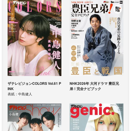
ザテレビジョンCOLORS Vol.61 P
NHK2026年 大河ドラマ 豊臣兄
INK
弟！完全ナビブック
表紙：中島健人