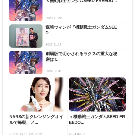
＜機動戦士ガンダムSEED FREEDO...
2023.12.20
森崎ウィンが『機動戦士ガンダムSEE
D ...
2023.11.23
劇場版で明かされるラクスの重大な秘
密はT...
2024.03.31
NARSの新クレンジングオイ
＜機動戦士ガンダムSEED FR
ルで毎朝、メ...
EEDO...
PR(NARS on 美的.com)
2024.03.26