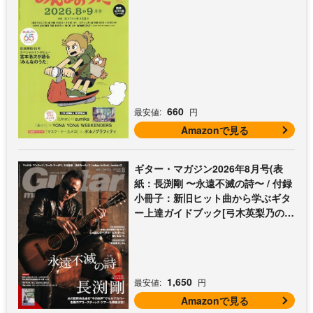
660
最安値:
円
Amazonで見る
ギター・マガジン2026年8月号(表
紙：長渕剛 〜永遠不滅の詩〜 / 付録
小冊子：新旧ヒット曲から学ぶギタ
ー上達ガイドブック[弓木英梨乃の放
課後エレキ部 Vol.9])
1,650
最安値:
円
Amazonで見る