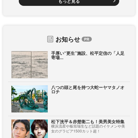
もっと見る
お知らせ
手厚い“更生”施設、松平定信の「人足
寄場...
八つの頭と尾を持つ大蛇ーヤマタノオ
ロチ
松下洸平＆赤楚衛二も！美男美女特集
横浜流星や板垣瑞生など話題のイケメンや美
女のグラビア1500カット超！