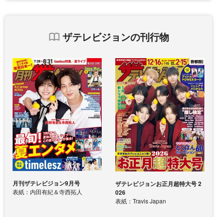
ザテレビジョンの刊行物
月刊ザテレビジョン9月号
ザテレビジョンお正月超特大号 2
表紙：内田有紀＆寺西拓人
026
表紙：Travis Japan