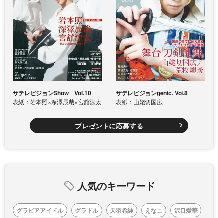
ザテレビジョンShow Vol.10
ザテレビジョンgenic. Vol.8
表紙：岩本照×深澤辰哉×宮舘涼太
表紙：山姥切国広
プレゼントに応募する
人気のキーワード
グラビアアイドル
グラドル
天羽希純
えなこ
沢口愛華