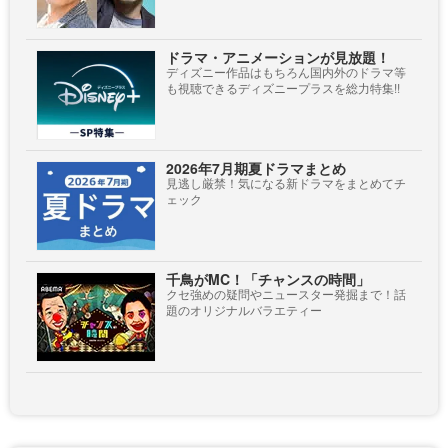
ドラマ・アニメーションが見放題！
ディズニー作品はもちろん国内外のドラマ等
も視聴できるディズニープラスを総力特集!!
2026年7月期夏ドラマまとめ
見逃し厳禁！気になる新ドラマをまとめてチ
ェック
千鳥がMC！「チャンスの時間」
クセ強めの疑問やニュースター発掘まで！話
題のオリジナルバラエティー