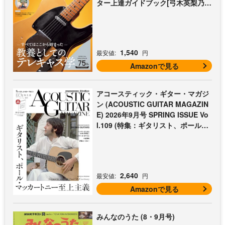
ター上達ガイドブック[弓木英梨乃の
放課後エレキ部 最終回])
1,540
最安値:
円
Amazonで見る
アコースティック・ギター・マガジ
ン (ACOUSTIC GUITAR MAGAZIN
E) 2026年9月号 SPRING ISSUE Vo
l.109 (特集：ギタリスト、ポール・
マッカートニー至上主義 / 特別付録
歌本小冊子：ザ・ビートルズ〜ポー
ル・マッカートニー・アコギ名曲選)
2,640
最安値:
円
Amazonで見る
みんなのうた (8・9月号)