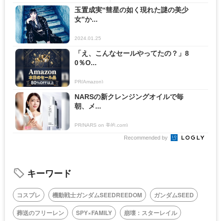
玉置成実“彗星の如く現れた謎の美少
女”か...
2024.01.25
「え、こんなセールやってたの？」8
0％O...
PR(Amazon)
NARSの新クレンジングオイルで毎
朝、メ...
PR(NARS on 美的.com)
Recommended by
キーワード
コスプレ
機動戦士ガンダムSEEDREEDOM
ガンダムSEED
葬送のフリーレン
SPY×FAMILY
崩壊：スターレイル