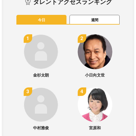
タレントアクセスランキング
今日
週間
金杉太朗
小日向文世
中村雅俊
宮原和