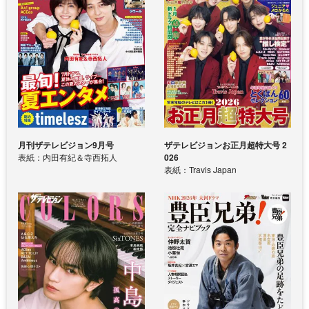
月刊ザテレビジョン9月号
ザテレビジョンお正月超特大号 2
表紙：内田有紀＆寺西拓人
026
表紙：Travis Japan