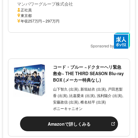
マンパワーグループ株式会社
正社員
東京都
年収257万円～297万円
Sponsored by
コード・ブルー ~ドクターヘリ緊急
救命~ THE THIRD SEASON Blu-ray
BOX (メーカー特典なし)
山下智久 (出演), 新垣結衣 (出演), 戸田恵梨
香 (出演), 比嘉愛未 (出演), 浅利陽介 (出演),
安藤政信 (出演), 椎名桔平 (出演)
ポニーキャニオン
Amazonで詳しくみる