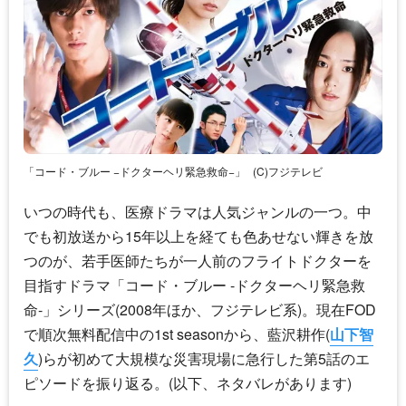
「コード・ブルー −ドクターヘリ緊急救命−」
(C)フジテレビ
いつの時代も、医療ドラマは人気ジャンルの一つ。中
でも初放送から15年以上を経ても色あせない輝きを放
つのが、若手医師たちが一人前のフライトドクターを
目指すドラマ「コード・ブルー -ドクターヘリ緊急救
命-」シリーズ(2008年ほか、フジテレビ系)。現在FOD
で順次無料配信中の1st seasonから、藍沢耕作(
山下智
久
)らが初めて大規模な災害現場に急行した第5話のエ
ピソードを振り返る。(以下、ネタバレがあります)