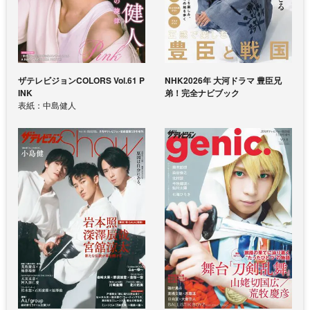
ザテレビジョンCOLORS Vol.61 P
NHK2026年 大河ドラマ 豊臣兄
INK
弟！完全ナビブック
表紙：中島健人