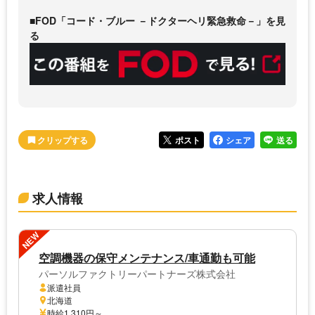
■FOD「コード・ブルー －ドクターヘリ緊急救命－」を見
る
ポスト
シェア
送る
求人情報
NEW
空調機器の保守メンテナンス/車通勤も可能
パーソルファクトリーパートナーズ株式会社
派遣社員
北海道
時給1,310円～