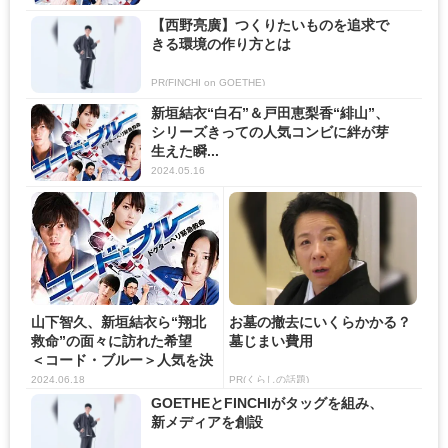
【西野亮廣】つくりたいものを追求で
きる環境の作り方とは
PR(FINCHI on GOETHE)
新垣結衣“白石”＆戸田恵梨香“緋山”、
シリーズきっての人気コンビに絆が芽
生えた瞬...
2024.05.16
山下智久、新垣結衣ら“翔北
お墓の撤去にいくらかかる？
救命”の面々に訪れた希望
墓じまい費用
＜コード・ブルー＞人気を決
定...
2024.06.18
PR(くらしの話題)
GOETHEとFINCHIがタッグを組み、
新メディアを創設