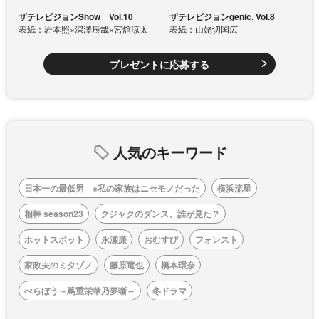
ザテレビジョンShow Vol.10
ザテレビジョンgenic. Vol.8
表紙：岩本照×深澤辰哉×宮舘涼太
表紙：山姥切国広
プレゼントに応募する
人気のキーワード
日本一の最低男 ※私の家族はニセモノだった
横浜流星
相棒 season23
クジャクのダンス、誰が見た？
ホットスポット
永瀬廉
おむすび
フォレスト
家政夫のミタゾノ
藤原竜也
橋本環奈
べらぼう～蔦重栄華乃夢噺～
冬ドラマ