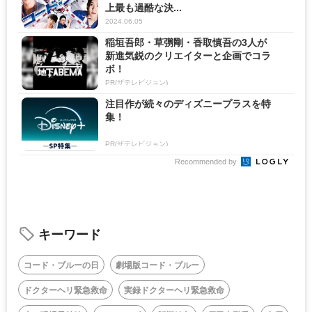
上最も過酷な決...
2024.06.05
稲垣吾郎・草彅剛・香取慎吾の3人が
新進気鋭のクリエイターと企画でコラ
ボ！
PR(ザテレビジョン)
注目作が続々のディズニープラスを特
集！
PR(ザテレビジョン)
Recommended by
キーワード
コード・ブルーの日
劇場版コード・ブルー
ドクターヘリ緊急救命
実録ドクターヘリ緊急救命