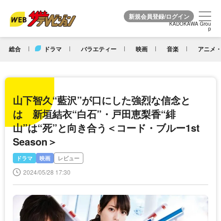
KADOKAWA Grou
KADOKAWA Grou
p
p
総合
ドラマ
バラエティー
映画
音楽
アニメ・
山下智久“藍沢”が口にした強烈な信念と
は 新垣結衣“白石”・戸田恵梨香“緋
山”は“死”と向き合う＜コード・ブルー1st
Season＞
ドラマ
映画
レビュー
2024/05/28 17:30