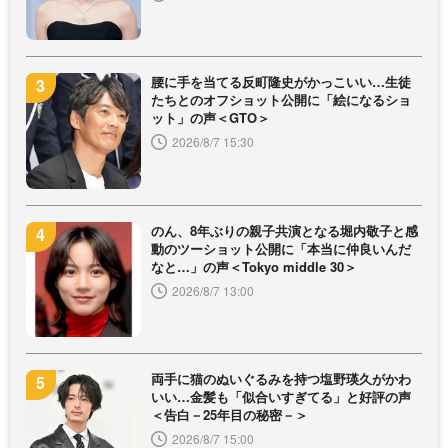
腰に手を当てる反町隆史がかっこいい…生徒
たちとのオフショット公開に「絵になるショ
ット」の声＜GTO＞
2026/8/7 15:30
のん、8年ぶりの親子共演となる堀内敬子と感
動のツーショット公開に「本当に仲良いんだ
なと…」の声＜Tokyo middle 30＞
2026/8/7 13:00
両手に猫のぬいぐるみを持つ塩野瑛久がかわ
いい…金髪も「似合いすぎてる」と好評の声
＜告白－25年目の秘密－＞
2026/8/7 15:00