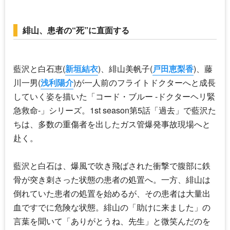
緋山、患者の“死”に直面する
藍沢と白石恵(
新垣結衣
)、緋山美帆子(
戸田恵梨香
)、藤
川一男(
浅利陽介
)が一人前のフライトドクターへと成長
していく姿を描いた「コード・ブルー -ドクターヘリ緊
急救命-」シリーズ。1st season第5話「過去」で藍沢た
ちは、多数の重傷者を出したガス管爆発事故現場へと
赴く。
藍沢と白石は、爆風で吹き飛ばされた衝撃で腹部に鉄
骨が突き刺さった状態の患者の処置へ。一方、緋山は
倒れていた患者の処置を始めるが、その患者は大量出
血ですでに危険な状態。緋山の「助けに来ました」の
言葉を聞いて「ありがとうね、先生」と微笑んだのを