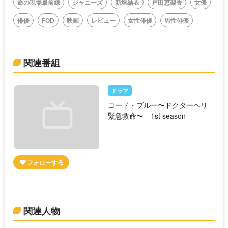
命の現場最前線
ジャニーズ
新垣結衣
戸田恵梨香
女優
俳優
FOD
映画
レビュー
女性俳優
男性俳優
関連番組
ドラマ
コード・ブルー〜ドクターヘリ
緊急救命〜 1st season
関連人物