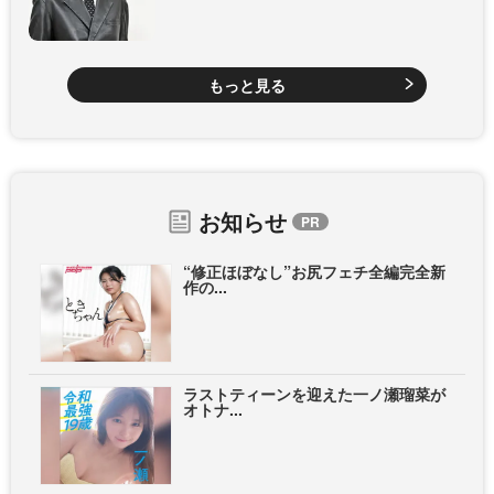
もっと見る
お知らせ
“修正ほぼなし”お尻フェチ全編完全新
作の...
ラストティーンを迎えた一ノ瀬瑠菜が
オトナ...