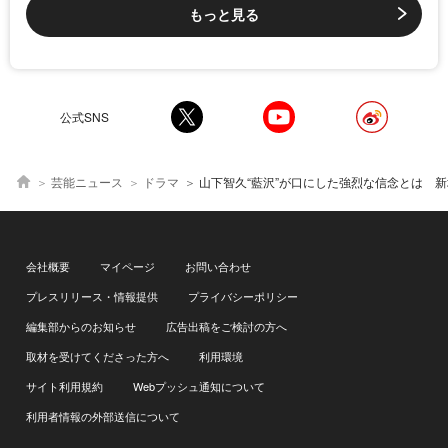
もっと見る
公式SNS
芸能ニュース
ドラマ
山下智久“藍沢”が口にした強烈な信念とは 新垣結衣“白石”・戸田恵梨香“緋山”は“死”と向き合う＜コード・ブルー1st S
会社概要
マイページ
お問い合わせ
プレスリリース・情報提供
プライバシーポリシー
編集部からのお知らせ
広告出稿をご検討の方へ
取材を受けてくださった方へ
利用環境
サイト利用規約
Webプッシュ通知について
利用者情報の外部送信について