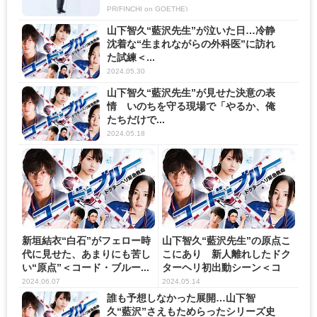
PR(FINCHI on GOETHE)
山下智久“藍沢先生”が泣いた日…冷静
沈着な“生まれながらの外科医”に訪れ
た試練＜...
2024.05.30
山下智久“藍沢先生”が見せた決意の表
情 いのちを守る現場で「やるか、俺
たちだけで...
2024.05.18
新垣結衣“白石”がフェロー時
山下智久“藍沢先生”の原点こ
代に見せた、あまりにも苦し
こにあり 新人離れしたドク
い“原点”＜コード・ブルー...
ターヘリ初出動シーン＜コ
ー...
2024.06.07
2024.05.14
誰も予想しなかった展開…山下智
久“藍沢”さえもためらったシリーズ史