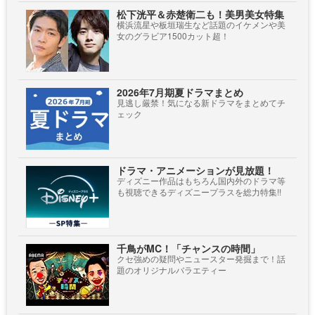
松下洸平＆赤楚衛二も！美男美女特集
横浜流星や板垣瑞生など話題のイケメンや美
女のグラビア1500カット超！
2026年7月期夏ドラマまとめ
見逃し厳禁！気になる新ドラマをまとめてチ
ェック
ドラマ・アニメーションが見放題！
ディズニー作品はもちろん国内外のドラマ等
も視聴できるディズニープラスを総力特集!!
千鳥がMC！「チャンスの時間」
クセ強めの疑問やニュースター発掘まで！話
題のオリジナルバラエティー