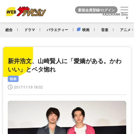
KADOKAWA Grou
KADOKAWA Grou
p
p
総合
ドラマ
バラエティー
映画
音楽
アニメ・
新井浩文、山崎賢人に「愛嬌がある。かわ
いい」とベタ惚れ
映画
2017/11/19 18:02