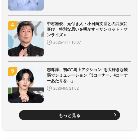
中村雅俊、元付き人・小日向文世との共演に
喜び 特別な思いを明かす＜サンセット・サ
ンライズ＞
2025/1/17 16:07
志尊淳、初の“馬上アクション”を大好きな競
馬でシミュレーション「3コーナー、4コーナ
ーあたりを…」
2026/8/5 21:02
もっと見る