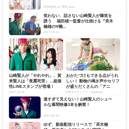
PR(NARS on 美的.com)
笑わない、話さない山崎賢人が爆笑を
誘う 福田雄一監督が仕掛ける『斉木
楠雄のΨ難...
2017.05.15
山崎賢人が「やれやれ」、賀
おかたづけもできる点がうれ
来賢人は「夜露死苦」…超個
しい！ 動物の鳴き声やセリフ
性LINEスタンプが登場！
が盛りだくさんの「アニ
ア ...
2017.10.19
PR(タカラトミー｜Hugkum)
遠すぎて見えない！山崎賢人のシュー
ルな幕間映像3本を解禁！
2017.08.16
ゆず、新曲配信リリースで「斉木楠