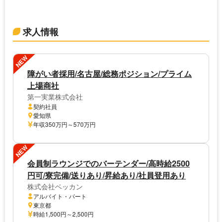
求人情報
NEW
障がい者採用/名古屋/総務ポジション/プライム
上場商社
第一実業株式会社
契約社員
愛知県
年収350万円～570万円
NEW
会員制ラウンジでのバーテンダー/高時給2500
円可/寮完備/送りあり/昇給あり/社員登用あり
株式会社ベッカン
アルバイト・パート
東京都
時給1,500円～2,500円