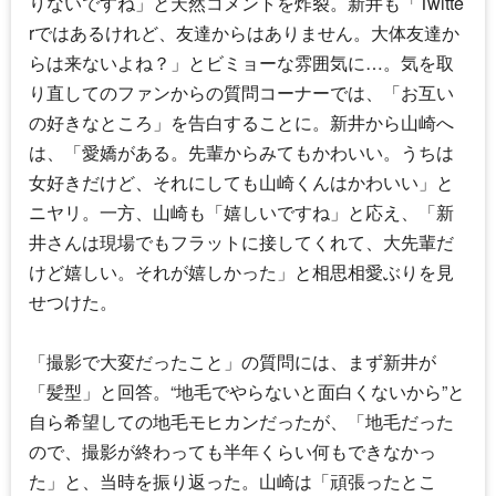
りないですね」と天然コメントを炸裂。新井も「Twitte
rではあるけれど、友達からはありません。大体友達か
らは来ないよね？」とビミョーな雰囲気に…。気を取
り直してのファンからの質問コーナーでは、「お互い
の好きなところ」を告白することに。新井から山崎へ
は、「愛嬌がある。先輩からみてもかわいい。うちは
女好きだけど、それにしても山崎くんはかわいい」と
ニヤリ。一方、山崎も「嬉しいですね」と応え、「新
井さんは現場でもフラットに接してくれて、大先輩だ
けど嬉しい。それが嬉しかった」と相思相愛ぶりを見
せつけた。
「撮影で大変だったこと」の質問には、まず新井が
「髪型」と回答。“地毛でやらないと面白くないから”と
自ら希望しての地毛モヒカンだったが、「地毛だった
ので、撮影が終わっても半年くらい何もできなかっ
た」と、当時を振り返った。山崎は「頑張ったとこ