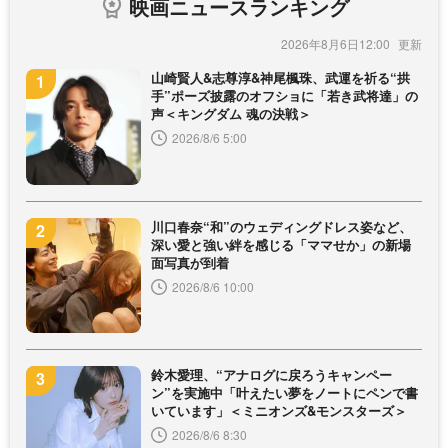
映画ニュースランキング
2026年8月6日12:00
山崎賢人&志尊淳&神尾楓珠、武運を祈る“拱
手”ポーズ披露のオフショに「若き武将達」の
声＜キングダム 魂の決戦＞
2026/8/6 5:00
川口春奈“和”のウェディングドレス姿など、
深い愛と強い絆を感じる「ママせか」の新場
面写真が到着
2026/8/6 10:00
鈴木愛理、“アナログに戻ろうキャンペー
ン”を実施中「叶えたい夢をノートにペンで書
いています」＜ミニオンズ&モンスターズ＞
2026/8/6 8:30