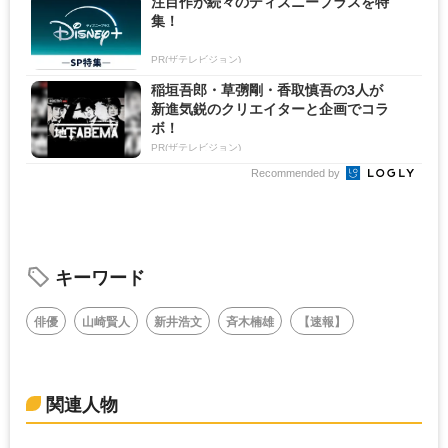
注目作が続々のディズニープラスを特
集！
PR(ザテレビジョン)
稲垣吾郎・草彅剛・香取慎吾の3人が
新進気鋭のクリエイターと企画でコラ
ボ！
PR(ザテレビジョン)
Recommended by
キーワード
俳優
山崎賢人
新井浩文
斉木楠雄
【速報】
関連人物