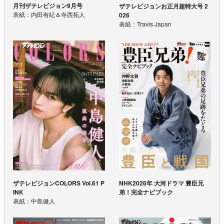
月刊ザテレビジョン9月号
ザテレビジョンお正月超特大号 2
表紙：内田有紀＆寺西拓人
026
表紙：Travis Japan
ザテレビジョンCOLORS Vol.61 P
NHK2026年 大河ドラマ 豊臣兄
INK
弟！完全ナビブック
表紙：中島健人