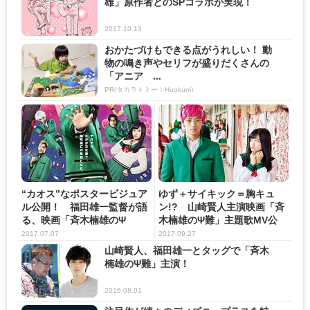
雄」原作者とのSPコラボが実現！
2017.10.13
おかたづけもできる点がうれしい！ 動
物の鳴き声やセリフが盛りだくさんの
「アニア ...
PR(タカラトミー｜Hugkum)
“カオス”なポスタービジュア
ゆず＋サイキック＝胸キュ
ル公開！ 福田雄一監督が語
ン!? 山崎賢人主演映画「斉
る、映画「斉木楠雄のΨ
木楠雄のΨ難」主題歌MV公
難」...
開...
2017.07.07
2017.09.27
山崎賢人、福田雄一とタッグで「斉木
楠雄のΨ難」主演！
2016.08.01