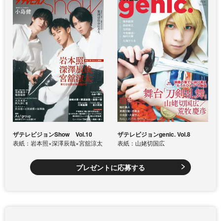
ザテレビジョンShow Vol.10
ザテレビジョンgenic. Vol.8
表紙：岩本照×深澤辰哉×宮舘涼太
表紙：山姥切国広
プレゼントに応募する