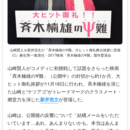
山崎賢人＆新井浩文が「斉木楠雄のΨ難」大ヒット御礼舞台挨拶に登場
（C）麻生周一/集英社・2017映画「斉木楠雄のΨ難」製作委員会
山崎賢人がコメディに初挑戦して話題をさらった映画
「斉木楠雄のΨ難」（公開中）の封切から約1か月。大
ヒット御礼挨拶が11月18日に行われ、斉木楠雄を演じ
た山崎と“ケツアゴ”がトレードマークのクラスメート・
燃堂力を演じた
新井浩文
が登場した。
山崎は、公開後の反響について「結構メールをいただ
いています…あれ、あんまりないかも。本当はあんま