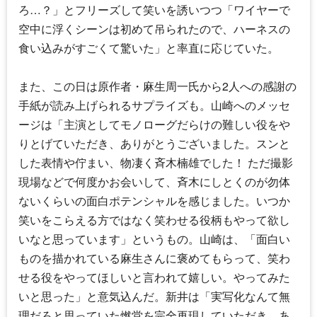
ろ…？」とフリーズして笑いを誘いつつ「ワイヤーで
空中に浮くシーンは初めて吊られたので、ハーネスの
食い込みがすごくて驚いた」と率直に応じていた。
また、この日は原作者・麻生周一氏から2人への感謝の
手紙が読み上げられるサプライズも。山崎へのメッセ
ージは「主演としてモノローグだらけの難しい役をや
りとげていただき、ありがとうございました。スンと
した表情や佇まい、物凄く斉木楠雄でした！ ただ撮影
現場などで何度かお会いして、斉木にしとくのが勿体
ないくらいの面白ポテンシャルを感じました。いつか
笑いをこらえる方ではなく笑わせる役柄もやって欲し
いなと思っています」というもの。山崎は、「面白い
ものを描かれている麻生さんに褒めてもらって、笑わ
せる役をやってほしいと言われて嬉しい。やってみた
いと思った」と意気込んだ。新井は「実写化なんて無
理だろと思っていた燃堂を完全再現していただき、あ