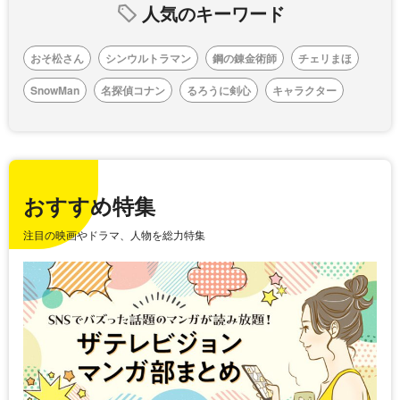
人気のキーワード
おそ松さん
シンウルトラマン
鋼の錬金術師
チェリまほ
SnowMan
名探偵コナン
るろうに剣心
キャラクター
おすすめ特集
注目の映画やドラマ、人物を総力特集