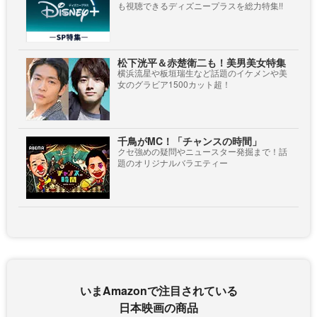
も視聴できるディズニープラスを総力特集!!
松下洸平＆赤楚衛二も！美男美女特集
横浜流星や板垣瑞生など話題のイケメンや美
女のグラビア1500カット超！
千鳥がMC！「チャンスの時間」
クセ強めの疑問やニュースター発掘まで！話
題のオリジナルバラエティー
いまAmazonで注目されている
日本映画の商品