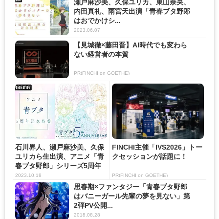
瀬戸麻沙美、久保ユリカ、東山奈央、
内田真礼、雨宮天出演「青春ブタ野郎
はおでかけシ...
2023.06.07
【見城徹×藤田晋】AI時代でも変わら
ない経営者の本質
PR(FINCHI on GOETHE)
石川界人、瀬戸麻沙美、久保
FINCHI主催「IVS2026」トー
ユリカら生出演、アニメ「青
クセッションが話題に！
春ブタ野郎」シリーズ5周年
記...
2023.10.18
PR(FINCHI on GOETHE)
思春期×ファンタジー「青春ブタ野郎
はバニーガール先輩の夢を見ない」第
2弾PV公開...
2018.08.28