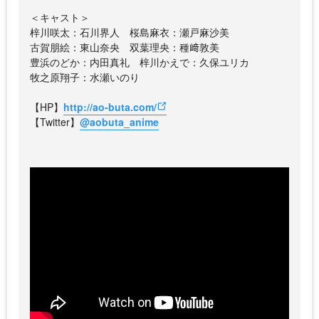
＜キャスト＞
梓川咲太：石川界人 桜島麻衣：瀬戸麻沙美
古賀朋絵：東山奈央 双葉理央：種﨑敦美
豊浜のどか：内田真礼 梓川かえで：久保ユリカ
牧之原翔子：水瀬いのり
【HP】
http://ao-buta.com/
【Twitter】
@aobuta_anime