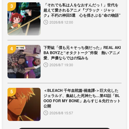
「それでも私は人をなおすんだっ！」世代を
超えて愛されるアニメ『ブラック・ジャッ
ク』不朽の神回5選 心を揺さぶる“命の物語”
2026/8/8 12:00
下野紘「僕も元々そっち側だった」REAL AKI
BA BOYZと“オタクトーク”炸裂 熱いアニメ
愛、声優ならではの悩みも
2026/8/7 19:30
＜BLEACH 千年血戦篇-禍進譚-＞巨大化した
ジェラルド、集結した死神たち…第43話「BL
OOD FOR MY BONE」あらすじ＆先行カット
公開
2026/8/8 15:57