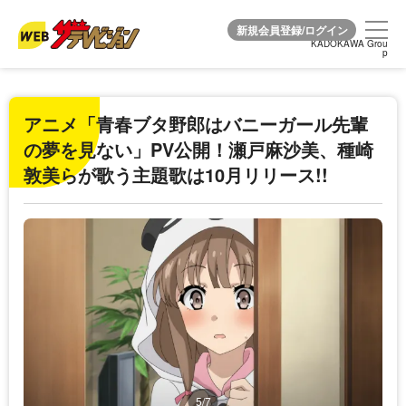
KADOKAWA Grou
KADOKAWA Grou
p
p
アニメ「青春ブタ野郎はバニーガール先輩
の夢を見ない」PV公開！瀬戸麻沙美、種崎
敦美らが歌う主題歌は10月リリース!!
5/7