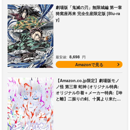
劇場版「鬼滅の刃」無限城編 第一章
猗窩座再来 完全生産限定版 [Blu-ra
y]
8,698
最安値:
円
Amazonで見る
【Amazon.co.jp限定】劇場版モノ
ノ怪 第三章 蛇神 (オリジナル特典:
オリジナル巾着＋メーカー特典:【坤
と離】二振りの剣、十翼より来た
る！スタジオ描き下ろしイラストボ
ード付) [DVD]