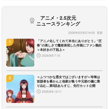
アニメ・2.5次元
ニュースランキング
2026年8月8日18:00
「アニメ化してくれて本当にありがとう」“圧
巻”の美しさで魔術表現した作画にファン熱狂
＜本好きの下剋上＞
2026/8/8 7:10
＜ふつつかな悪女ではございますが＞玲琳は
首謀者を暴かんと他家が集う中元節の儀に乗
り込む…第5話あらすじ、先行カット公開
2026/8/8 14:11