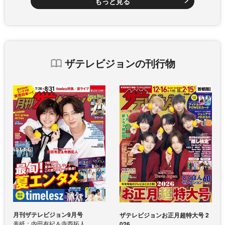
もっと見る
ザテレビジョンの刊行物
月刊ザテレビジョン9月号
ザテレビジョンお正月超特大号 2
表紙：内田有紀＆寺西拓人
026