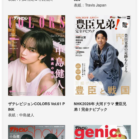
表紙：Travis Japan
ザテレビジョンCOLORS Vol.61 P
NHK2026年 大河ドラマ 豊臣兄
INK
弟！完全ナビブック
表紙：中島健人