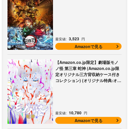
3,523
最安値:
円
Amazonで見る
【Amazon.co.jp限定】劇場版モノ
ノ怪 第三章 蛇神 (Amazon.co.jp限
定オリジナル三方背収納ケース付き
コレクション) (オリジナル特典:オリ
ジナル巾着＋メーカー特典:【坤と
離】二振りの剣、十翼より来たる！
スタジオ描き下ろしイラストボード
付) [Blu-ray]
10,780
最安値:
円
Amazonで見る