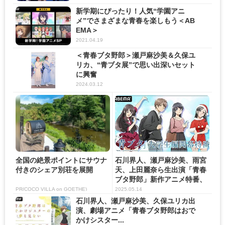
新学期にぴったり！人気“学園アニ
メ”でさまざまな青春を楽しもう＜AB
EMA＞
2021.04.19
＜青春ブタ野郎＞瀬戸麻沙美＆久保ユ
リカ、“青ブタ展”で思い出深いセット
に興奮
2024.03.12
全国の絶景ポイントにサウナ
石川界人、瀬戸麻沙美、雨宮
付きのシェア別荘を展開
天、上田麗奈ら生出演「青春
ブタ野郎」新作アニメ特番、
A...
PR(COCO VILLA on GOETHE)
2025.05.14
石川界人、瀬戸麻沙美、久保ユリカ出
演、劇場アニメ「青春ブタ野郎はおで
かけシスター...