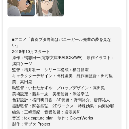
■アニメ「青春ブタ野郎はバニーガール先輩の夢を見な
い」
2018年10月スタート
原作：鴨志田一(電撃文庫/KADOKAWA) 原作イラスト：
溝口ケージ
監督：増井壮一 シリーズ構成：横谷昌宏
キャラクターデザイン：田村里美 総作画監督：田村里
美、高田晃
助監督：いわたかずや プロップデザイン：高田晃
美術設定：藤井一志 美術監督：渋谷幸弘
色彩設計：横田明日香 3D監督：野間裕介、唐澤祐人
撮影監督：関谷能弘 2Dワークス・特殊効果：内海紗耶
編集：三嶋章紀 音響監督：岩浪美和
音楽：fox capture plan 制作：CloverWorks
製作：青ブタ Project