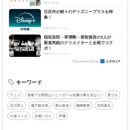
2023.05.01
注目作が続々のディズニープラスを特
集！
PR(ザテレビジョン)
稲垣吾郎・草彅剛・香取慎吾の3人が
新進気鋭のクリエイターと企画でコラ
ボ！
PR(ザテレビジョン)
Recommended by
キーワード
アニメ
青春ブタ野郎はバニーガール先輩の夢を見ない
青ブタ
石川界人
瀬戸麻沙美
東山奈央
種崎敦美
内田真礼
久保ユリカ
水瀬いのり
声優