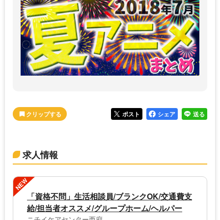
ポスト
シェア
送る
求人情報
NEW
「資格不問」生活相談員/ブランクOK/交通費支
給/担当者オススメ/グループホーム/ヘルパー
ニチイケアセンター西府