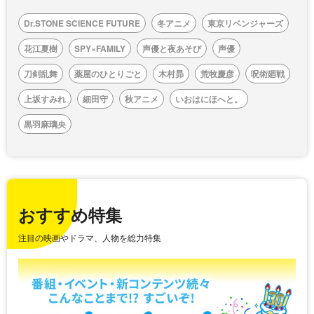
Dr.STONE SCIENCE FUTURE
冬アニメ
東京リベンジャーズ
花江夏樹
SPY×FAMILY
声優と夜あそび
声優
刀剣乱舞
薬屋のひとりごと
木村昴
荒牧慶彦
呪術廻戦
上坂すみれ
細田守
秋アニメ
いおはにほへと。
黒羽麻璃央
おすすめ特集
注目の映画やドラマ、人物を総力特集