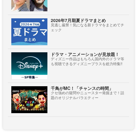
2026年7月期夏ドラマまとめ
見逃し厳禁！気になる新ドラマをまとめてチ
ェック
ドラマ・アニメーションが見放題！
ディズニー作品はもちろん国内外のドラマ等
も視聴できるディズニープラスを総力特集!!
千鳥がMC！「チャンスの時間」
クセ強めの疑問やニュースター発掘まで！話
題のオリジナルバラエティー