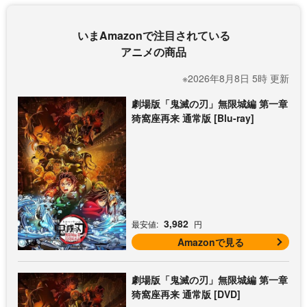
いまAmazonで注目されている
アニメの商品
※2026年8月8日 5時 更新
劇場版「鬼滅の刃」無限城編 第一章
猗窩座再来 通常版 [Blu-ray]
3,982
最安値:
円
Amazonで見る
劇場版「鬼滅の刃」無限城編 第一章
猗窩座再来 通常版 [DVD]