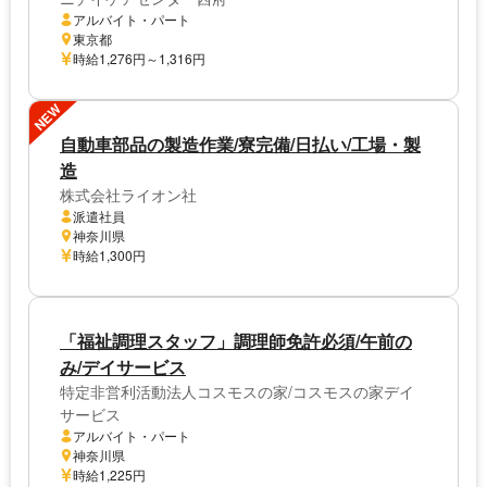
アルバイト・パート
東京都
時給1,276円～1,316円
NEW
自動車部品の製造作業/寮完備/日払い/工場・製
造
株式会社ライオン社
派遣社員
神奈川県
時給1,300円
「福祉調理スタッフ」調理師免許必須/午前の
み/デイサービス
特定非営利活動法人コスモスの家/コスモスの家デイ
サービス
アルバイト・パート
神奈川県
時給1,225円