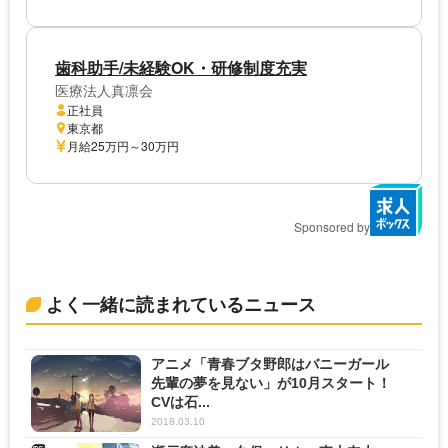
歯科助手/未経験OK・研修制度充実
医療法人真凛会
正社員
東京都
月給25万円～30万円
Sponsored by
よく一緒に読まれているニュース
アニメ「青春ブタ野郎はバニーガール
先輩の夢を見ない」が10月スタート！
CVは石...
2018.03.10