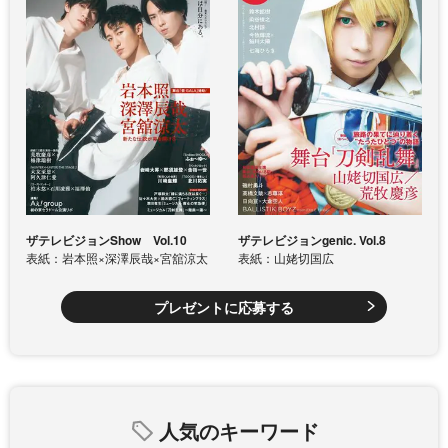
ザテレビジョンShow Vol.10
ザテレビジョンgenic. Vol.8
表紙：岩本照×深澤辰哉×宮舘涼太
表紙：山姥切国広
プレゼントに応募する
人気のキーワード