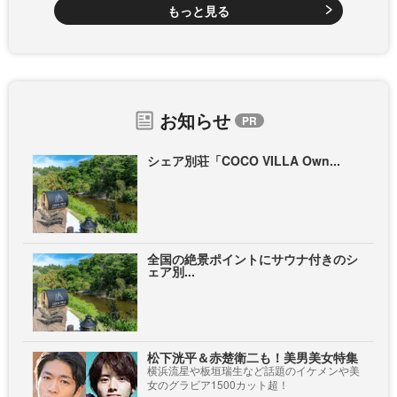
もっと見る
お知らせ
シェア別荘「COCO VILLA Own...
全国の絶景ポイントにサウナ付きのシ
ェア別...
松下洸平＆赤楚衛二も！美男美女特集
横浜流星や板垣瑞生など話題のイケメンや美
女のグラビア1500カット超！