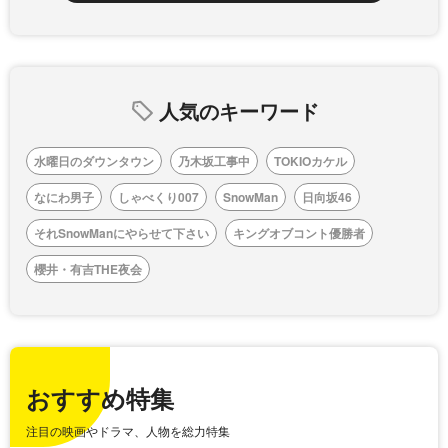
人気のキーワード
水曜日のダウンタウン
乃木坂工事中
TOKIOカケル
なにわ男子
しゃべくり007
SnowMan
日向坂46
それSnowManにやらせて下さい
キングオブコント優勝者
櫻井・有吉THE夜会
おすすめ特集
注目の映画やドラマ、人物を総力特集