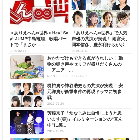
＜ありえへん∞世界＞Hey! Sa
「ありえへん∞世界」で人気
y! JUMP中島裕翔、歌唱パー
声優の共演が実現！ 雨宮天、
トで「まさか…...
岡本信彦、豊永利行らがボ
イ...
2020.02.11
2019.11.11
おかたづけもできる点がうれしい！ 動
物の鳴き声やセリフが盛りだくさんの
「アニア ...
PR(タカラトミー｜Hugkum)
梶裕貴や神谷浩史らの共演が実現！ 安
元洋貴が衝撃事件の再現ドラマに初参
戦
2019.06.24
芳根京子「幼なじみに自慢しようと思
います(笑)」イルミネーションの“真ん
中”に感...
2019.11.26