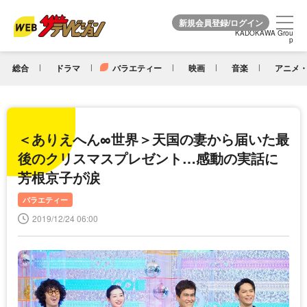
KADOKAWA Grou
KADOKAWA Grou
p
p
総合
ドラマ
バラエティー
映画
音楽
アニメ・
＜ありえへん∞世界＞天国の妻から届いた最
後のクリスマスプレゼント…感動の実話に
芳根京子が涙
バラエティー
2019/12/24 06:00