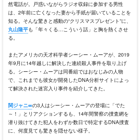
然電話が。戸惑いながらラジオ収録に参加する男性
は、2年前に亡くなった妻から手紙が届いていることを
知る。そんな驚きと感動の“クリスマスプレゼント”に、
丸山隆平
も「年々くる…こういう話」と胸を熱くさせ
る。
またアメリカの天才科学者シーシー・ムーアが、2019
年9月に14年越しに解決した連続殺人事件を取り上げ
る。シーシー・ムーアは同番組ではおなじみの人物
で、これまでも彼女が開発したDNA分析サイトによっ
て解決された迷宮入り事件を紹介してきた。
関ジャニ∞
の3人はシーシー・ムーアの登場に「でた
～！」とリアクションするも、14年間警察の捜査網を
潜り抜けてきた犯人をわずか数日で特定するDNA捜査
に、何度見ても驚きを隠せない様子。