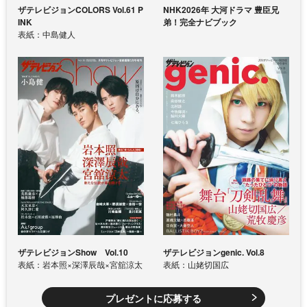
ザテレビジョンCOLORS Vol.61 P
NHK2026年 大河ドラマ 豊臣兄
INK
弟！完全ナビブック
表紙：中島健人
ザテレビジョンShow Vol.10
ザテレビジョンgenic. Vol.8
表紙：岩本照×深澤辰哉×宮舘涼太
表紙：山姥切国広
プレゼントに応募する