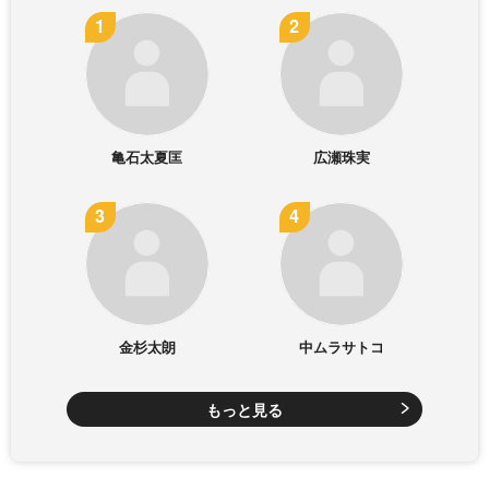
亀石太夏匡
広瀬珠実
金杉太朗
中ムラサトコ
もっと見る