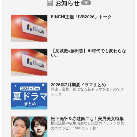
お知らせ
FINCHI主催「IVS2026」トーク...
【見城徹×藤田晋】AI時代でも変わらな
い...
2026年7月期夏ドラマまとめ
見逃し厳禁！気になる新ドラマをまとめてチ
ェック
松下洸平＆赤楚衛二も！美男美女特集
横浜流星や板垣瑞生など話題のイケメンや美
女のグラビア1500カット超！