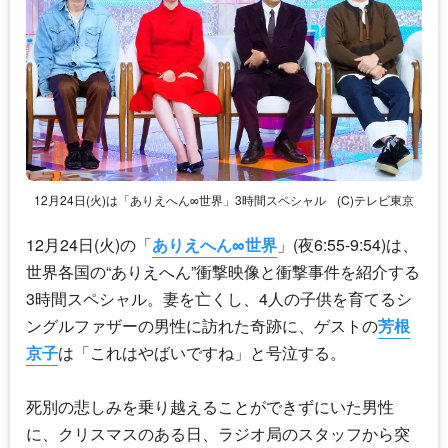
12月24日(火)は「ありえへん∞世界」3時間スペシャル
(C)テレビ東京
12月24日(火)の「
ありえへん∞世界
」(夜6:55-9:54)は、
世界各国の“ありえへん”衝撃映像と衝撃事件を紹介する
3時間スペシャル。妻を亡くし、4人の子供を育てるシ
ングルファザーの男性に訪れた奇跡に、ゲストの
芳根
京子
は「これはやばいですね」と号泣する。
死別の悲しみを乗り越えることができずにいた男性
に、クリスマスのある日、ラジオ局のスタッフから突