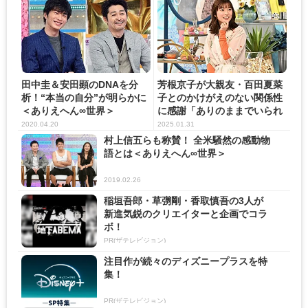
田中圭＆安田顕のDNAを分
芳根京子が大親友・百田夏菜
析！“本当の自分”が明らかに
子とのかけがえのない関係性
＜ありえへん∞世界＞
に感謝「ありのままでいられ
る...
2020.04.20
2025.01.31
村上信五らも称賛！ 全米騒然の感動物
語とは＜ありえへん∞世界＞
2019.02.26
稲垣吾郎・草彅剛・香取慎吾の3人が
新進気鋭のクリエイターと企画でコラ
ボ！
PR(ザテレビジョン)
注目作が続々のディズニープラスを特
集！
PR(ザテレビジョン)