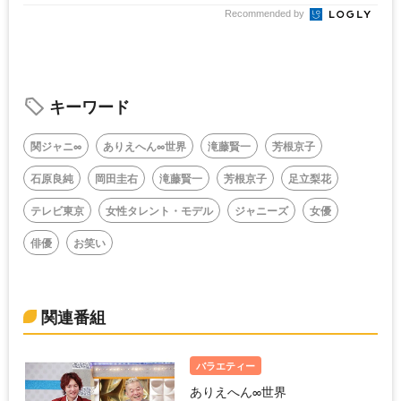
Recommended by
キーワード
関ジャニ∞
ありえへん∞世界
滝藤賢一
芳根京子
石原良純
岡田圭右
滝藤賢一
芳根京子
足立梨花
テレビ東京
女性タレント・モデル
ジャニーズ
女優
俳優
お笑い
関連番組
バラエティー
ありえへん∞世界