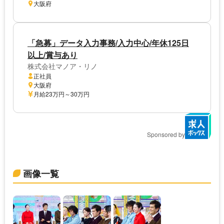
大阪府
「急募」データ入力事務/入力中心/年休125日
以上/賞与あり
株式会社マノア・リノ
正社員
大阪府
月給23万円～30万円
Sponsored by
画像一覧