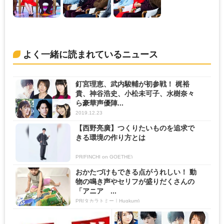
よく一緒に読まれているニュース
釘宮理恵、武内駿輔が初参戦！ 梶裕
貴、神谷浩史、小松未可子、水樹奈々
ら豪華声優陣...
2019.12.23
【西野亮廣】つくりたいものを追求で
きる環境の作り方とは
PR(FINCHI on GOETHE)
おかたづけもできる点がうれしい！ 動
物の鳴き声やセリフが盛りだくさんの
「アニア ...
PR(タカラトミー｜Hugkum)