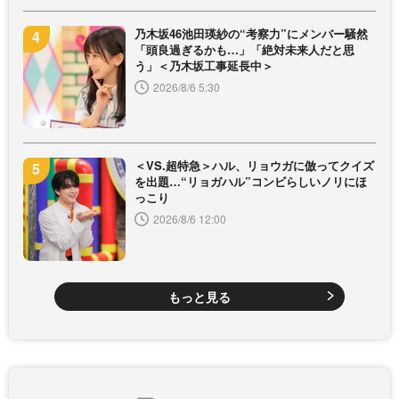
乃木坂46池田瑛紗の“考察力”にメンバー騒然
「頭良過ぎるかも…」「絶対未来人だと思
う」＜乃木坂工事延長中＞
2026/8/6 5:30
＜VS.超特急＞ハル、リョウガに倣ってクイズ
を出題…“リョガハル”コンビらしいノリにほ
っこり
2026/8/6 12:00
もっと見る