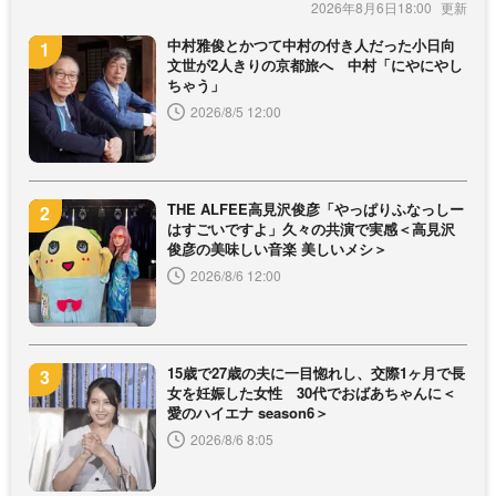
2026年8月6日18:00
中村雅俊とかつて中村の付き人だった小日向
文世が2人きりの京都旅へ 中村「にやにやし
ちゃう」
2026/8/5 12:00
THE ALFEE高見沢俊彦「やっぱりふなっしー
はすごいですよ」久々の共演で実感＜高見沢
俊彦の美味しい音楽 美しいメシ＞
2026/8/6 12:00
15歳で27歳の夫に一目惚れし、交際1ヶ月で長
女を妊娠した女性 30代でおばあちゃんに＜
愛のハイエナ season6＞
2026/8/6 8:05