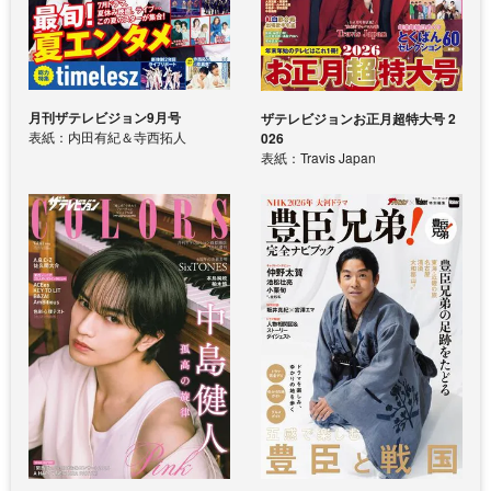
月刊ザテレビジョン9月号
ザテレビジョンお正月超特大号 2
表紙：内田有紀＆寺西拓人
026
表紙：Travis Japan