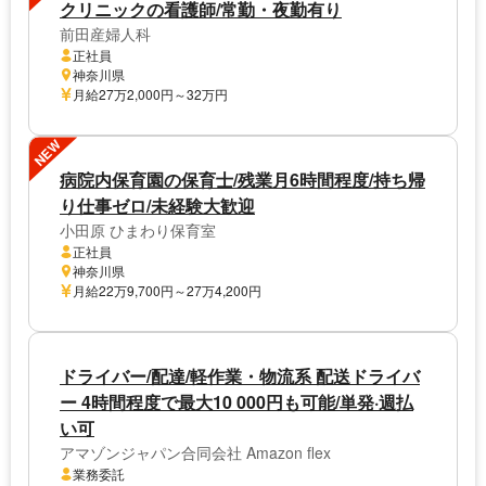
クリニックの看護師/常勤・夜勤有り
前田産婦人科
正社員
神奈川県
月給27万2,000円～32万円
NEW
病院内保育園の保育士/残業月6時間程度/持ち帰
り仕事ゼロ/未経験大歓迎
小田原 ひまわり保育室
正社員
神奈川県
月給22万9,700円～27万4,200円
ドライバー/配達/軽作業・物流系 配送ドライバ
ー 4時間程度で最大10 000円も可能/単発·週払
い可
アマゾンジャパン合同会社 Amazon flex
業務委託