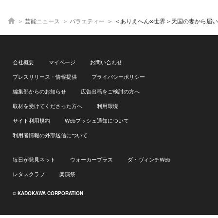
芸能ニュース
バラエティー
＜ありえへん∞世界＞天国の妻から届いた最後のクリスマスプレゼント…感動
会社概要
マイページ
お問い合わせ
プレスリリース・情報提供
プライバシーポリシー
編集部からのお知らせ
広告出稿をご検討の方へ
取材を受けてくださった方へ
利用環境
サイト利用規約
Webプッシュ通知について
利用者情報の外部送信について
毎日が発見ネット
ウォーカープラス
ダ・ヴィンチWeb
レタスクラブ
楽演祭
© KADOKAWA CORPORATION