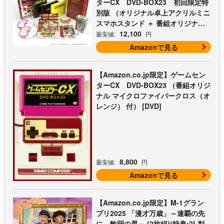
ターCX DVD-BOX23 初回限定特
別版 （オリジナル卓上アクリルミニ
スマホスタンド ＋ 番組オリジナル
マイクロファイバークロス（オレン
12,100
最安値:
円
ジ） 付） [DVD]
Amazonで見る
【Amazon.co.jp限定】ゲームセン
ターCX DVD-BOX23 （番組オリジ
ナル マイクロファイバークロス（オ
レンジ） 付） [DVD]
8,800
最安値:
円
Amazonで見る
【Amazon.co.jp限定】M-1グラン
プリ2025 「漫才万歳」～連覇の先
に、軟弱の星～ (2枚組)(特典:2L判