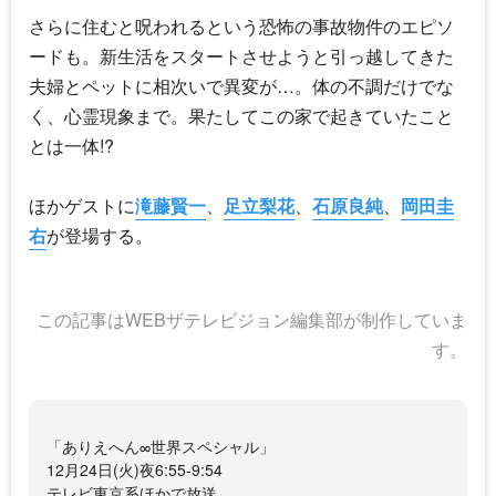
さらに住むと呪われるという恐怖の事故物件のエピソ
ードも。新生活をスタートさせようと引っ越してきた
夫婦とペットに相次いで異変が…。体の不調だけでな
く、心霊現象まで。果たしてこの家で起きていたこと
とは一体!?
ほかゲストに
滝藤賢一
、
足立梨花
、
石原良純
、
岡田圭
右
が登場する。
この記事はWEBザテレビジョン編集部が制作していま
す。
「ありえへん∞世界スペシャル」
12月24日(火)夜6:55-9:54
テレビ東京系ほかで放送