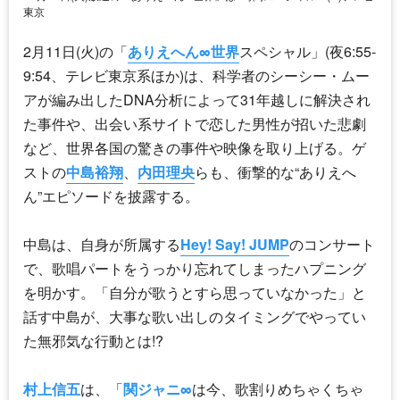
東京
2月11日(火)の「
ありえへん∞世界
スペシャル」(夜6:55-
9:54、テレビ東京系ほか)は、科学者のシーシー・ムー
アが編み出したDNA分析によって31年越しに解決され
た事件や、出会い系サイトで恋した男性が招いた悲劇
など、世界各国の驚きの事件や映像を取り上げる。ゲ
ストの
中島裕翔
、
内田理央
らも、衝撃的な“ありえへ
ん”エピソードを披露する。
中島は、自身が所属する
Hey! Say! JUMP
のコンサート
で、歌唱パートをうっかり忘れてしまったハプニング
を明かす。「自分が歌うとすら思っていなかった」と
話す中島が、大事な歌い出しのタイミングでやってい
た無邪気な行動とは!?
村上信五
は、「
関ジャニ∞
は今、歌割りめちゃくちゃ