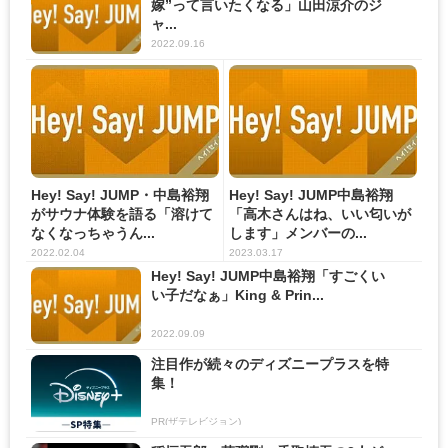
嫁”って言いたくなる」山田涼介のジ
ャ...
2022.09.16
Hey! Say! JUMP・中島裕翔
Hey! Say! JUMP中島裕翔
がサウナ体験を語る「溶けて
「高木さんはね、いい匂いが
なくなっちゃうん...
します」メンバーの...
2022.02.04
2023.03.17
Hey! Say! JUMP中島裕翔「すごくい
い子だなぁ」King & Prin...
2022.09.09
注目作が続々のディズニープラスを特
集！
PR(ザテレビジョン)