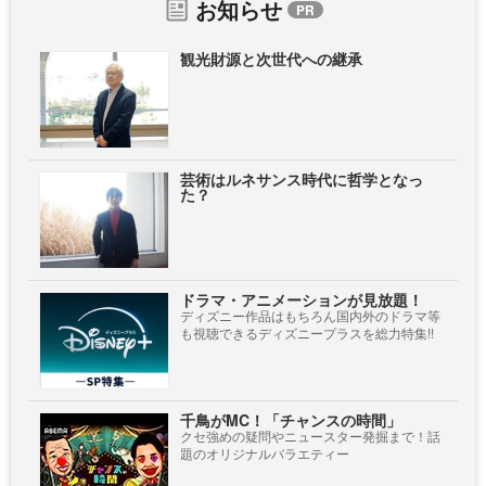
お知らせ
観光財源と次世代への継承
芸術はルネサンス時代に哲学となっ
た？
ドラマ・アニメーションが見放題！
ディズニー作品はもちろん国内外のドラマ等
も視聴できるディズニープラスを総力特集!!
千鳥がMC！「チャンスの時間」
クセ強めの疑問やニュースター発掘まで！話
題のオリジナルバラエティー