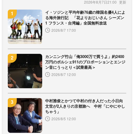
2026年8月7日21:00
イ・ソジンと平均年齢76歳の韓国名優4人によ
る海外旅行記 「花よりおじいさん シーズン
1 フランス・台湾編」全国無料放送
2026/8/7 17:00
カンニング竹山「俺3000万で買うよ」約2400
万円のポルシェ911のプロポーションとエンジ
ン音にうっとり＜試乗最高＞
2026/8/7 12:00
中村雅俊とかつて中村の付き人だった小日向
文世が2人きりの京都旅へ 中村「にやにやし
ちゃう」
2026/8/5 12:00