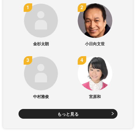
金杉太朗
小日向文世
中村雅俊
宮原和
もっと見る