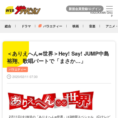
KADOKAWA Grou
KADOKAWA Grou
p
p
総合
ドラマ
バラエティー
映画
音楽
アニメ・
＜ありえへん∞世界＞Hey! Say! JUMP中島
裕翔、歌唱パートで「まさか…」
バラエティー
2020/02/11 07:30
2月11日(火)放送の「ありえへん∞世界」は3時間スペシャル
(C)テレビ