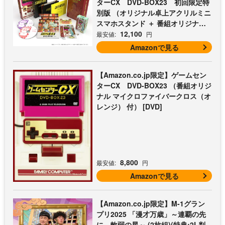
ターCX DVD-BOX23 初回限定特
別版 （オリジナル卓上アクリルミニ
スマホスタンド ＋ 番組オリジナル
マイクロファイバークロス（オレン
12,100
最安値:
円
ジ） 付） [DVD]
Amazonで見る
【Amazon.co.jp限定】ゲームセン
ターCX DVD-BOX23 （番組オリジ
ナル マイクロファイバークロス（オ
レンジ） 付） [DVD]
8,800
最安値:
円
Amazonで見る
【Amazon.co.jp限定】M-1グラン
プリ2025 「漫才万歳」～連覇の先
に、軟弱の星～ (2枚組)(特典:2L判