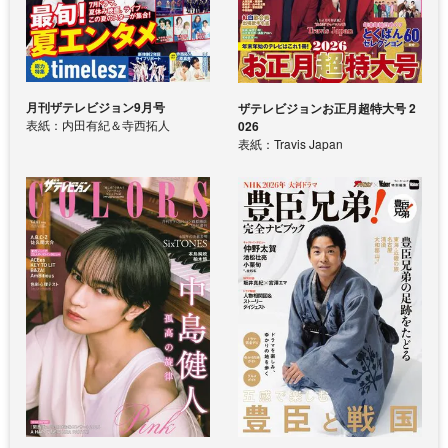
月刊ザテレビジョン9月号
ザテレビジョンお正月超特大号 2
表紙：内田有紀＆寺西拓人
026
表紙：Travis Japan