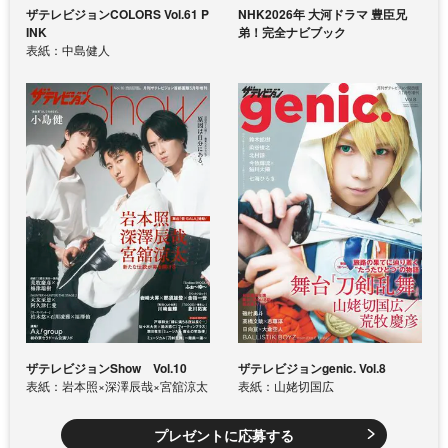
ザテレビジョンCOLORS Vol.61 P
NHK2026年 大河ドラマ 豊臣兄
INK
弟！完全ナビブック
表紙：中島健人
ザテレビジョンShow Vol.10
ザテレビジョンgenic. Vol.8
表紙：岩本照×深澤辰哉×宮舘涼太
表紙：山姥切国広
プレゼントに応募する