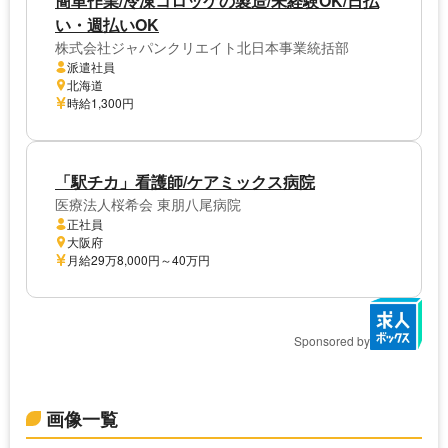
簡単作業/冷凍コロッケの製造/未経験OK/日払
い・週払いOK
株式会社ジャパンクリエイト北日本事業統括部
派遣社員
北海道
時給1,300円
「駅チカ」看護師/ケアミックス病院
医療法人桜希会 東朋八尾病院
正社員
大阪府
月給29万8,000円～40万円
Sponsored by
画像一覧