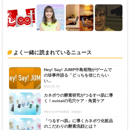
よく一緒に読まれているニュース
Hey! Say! JUMP中島裕翔がゲームで
の珍事件語る「どっちを信じたらい
い...
2022.02.18
カネボウの酵素研究がつるすべ肌に導
く！suisaiの毛穴ケア・角質ケア
PR(カネボウ化粧品｜VOCE)
「つるすべ肌」に導くカネボウ化粧品
のこだわりの酵素洗顔とは？