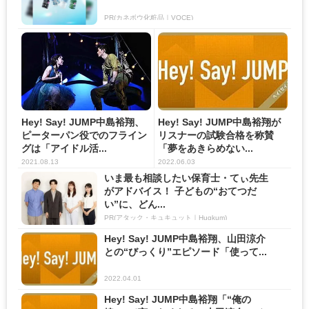
PR(カネボウ化粧品｜VOCE)
Hey! Say! JUMP中島裕翔、
Hey! Say! JUMP中島裕翔が
ピーターパン役でのフライン
リスナーの試験合格を称賛
グは「アイドル活...
「夢をあきらめない...
2021.08.13
2022.06.03
いま最も相談したい保育士・てぃ先生
がアドバイス！ 子どもの“おてつだ
い”に、どん...
PR(アタック・キュキュット｜Hugkum)
Hey! Say! JUMP中島裕翔、山田涼介
との“びっくり”エピソード「使って...
2022.04.01
Hey! Say! JUMP中島裕翔「“俺の