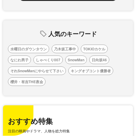
人気のキーワード
水曜日のダウンタウン
乃木坂工事中
TOKIOカケル
なにわ男子
しゃべくり007
SnowMan
日向坂46
それSnowManにやらせて下さい
キングオブコント優勝者
櫻井・有吉THE夜会
おすすめ特集
注目の映画やドラマ、人物を総力特集