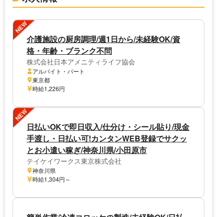
NEW
介護施設の厨房調理/週1日から/未経験OK/資
格・年齢・ブランク不問
株式会社日本アメニティライフ協会
アルバイト・パート
東京都
時給1,226円
NEW
日払いOKで即日収入/仕分け・シール貼り/現金
手渡し・日払い可!カンタンWEB登録でサクッ
とお小遣い稼ぎ/神奈川県/小田原市
テイケイワークス東京株式会社
神奈川県
時給1,304円～