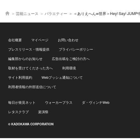
芸能ニュース
バラエティー
＜ありえへん∞世界＞Hey! Say! JUMP中島裕翔、歌唱パ
会社概要
マイページ
お問い合わせ
プレスリリース・情報提供
プライバシーポリシー
編集部からのお知らせ
広告出稿をご検討の方へ
取材を受けてくださった方へ
利用環境
サイト利用規約
Webプッシュ通知について
利用者情報の外部送信について
毎日が発見ネット
ウォーカープラス
ダ・ヴィンチWeb
レタスクラブ
楽演祭
© KADOKAWA CORPORATION