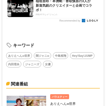
稲垣吾郎・草彅剛・香取慎吾の3人が
新進気鋭のクリエイターと企画でコラ
ボ！
PR(ザテレビジョン)
Recommended by
キーワード
ありえへん∞世界
関ジャニ∞
中島裕翔
Hey!Say!JUMP
内田理央
ジャニーズ
女優
関連番組
バラエティー
ありえへん∞世界