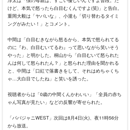
淳太
は「僕の母親は、すごい優しいんですよ普段。だ
けど、本気で怒ったら白目むくんですよ(笑)」と告白。
重岡大毅
は「ヤバいな」、小瀧も「切り替わるタイミ
ングがみたい！」とコメント。
中間は「白目むきながら怒るから、本気で怒られてる
のに『わ、白目むいてるわ』って思いながら笑いそう
やった」と明かした。桐山から「白目むいて怒られた
んは何して怒られたん？」と怒られた理由を聞かれる
と、中間は「口紅で落書きをして、それはめちゃくち
ゃ…大白目でしたね」と笑いを誘った。
視聴者からは「0歳の中間くんかわいい」「全員の赤ち
ゃん写真が見たい」などの反響が寄せられた。
「
パパジャニWEST
」次回は8月4日(火)、夜11時56分
から放送。