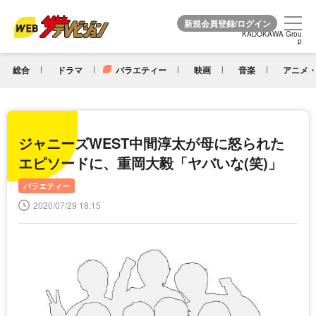
KADOKAWA Grou
KADOKAWA Grou
p
p
総合
ドラマ
バラエティー
映画
音楽
アニメ・
ジャニーズWEST中間淳太が母に怒られた
エピソードに、重岡大毅「ヤバいな(笑)」
バラエティー
2020/07/29 18:15