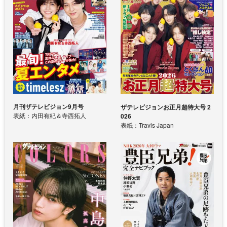
月刊ザテレビジョン9月号
ザテレビジョンお正月超特大号 2
表紙：内田有紀＆寺西拓人
026
表紙：Travis Japan