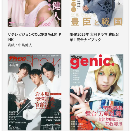
ザテレビジョンCOLORS Vol.61 P
NHK2026年 大河ドラマ 豊臣兄
INK
弟！完全ナビブック
表紙：中島健人