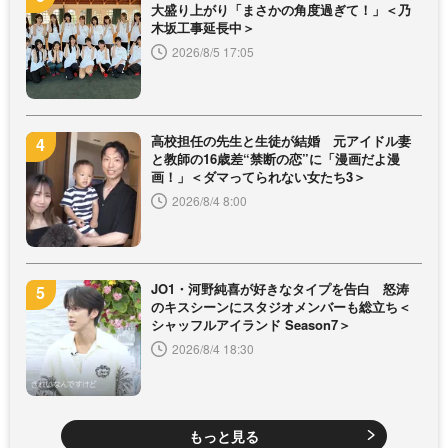
大盛り上がり「まさかの角度過ぎて！」＜乃
木坂工事延長中＞
2026/8/5 17:05
高校担任の先生と生徒が結婚 元アイドル妻
と教師の16歳差“禁断の恋”に「漫画だよ漫
画！」＜ダマってられない女たち3＞
2026/8/4 8:00
JO1・河野純喜が好きなタイプを告白 怒涛
のキスシーンにスタジオメンバーも総立ち＜
シャッフルアイランド Season7＞
2026/8/4 18:30
もっと見る