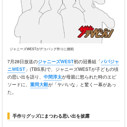
ジャニーズWESTがデコバッグ作りに挑戦
7月28日放送の
ジャニーズWEST
初の冠番組「
パパジャ
ニWEST
」(TBS系)で、
ジャニーズWEST
が子どもの頃
の思い出を語り、
中間淳太
が母親に怒られた時のエピ
ソードに、
重岡大毅
が「ヤバいな」と驚く一幕があっ
た。
手作りグッズにまつわる思い出を披露