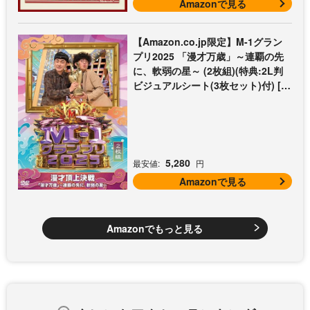
Amazonで見る
【Amazon.co.jp限定】M-1グラン
プリ2025 「漫才万歳」～連覇の先
に、軟弱の星～ (2枚組)(特典:2L判
ビジュアルシート(3枚セット)付) [D
VD]
5,280
最安値:
円
Amazonで見る
Amazonでもっと見る