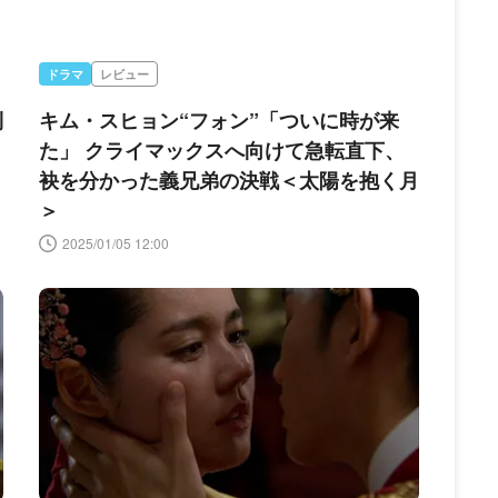
ドラマ
レビュー
利
キム・スヒョン“フォン”「ついに時が来
り
た」 クライマックスへ向けて急転直下、
袂を分かった義兄弟の決戦＜太陽を抱く月
＞
2025/01/05 12:00