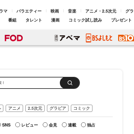
ラマ
バラエティー
映画
音楽
アニメ・2.5次元
グラ
番組
タレント
漫画
コミック試し読み
プレゼント
ル
アニメ
2.5次元
グラビア
コミック
SNS
レビュー
会見
連載
独占