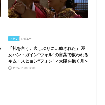
ドラマ
レビュー
の
「礼を言う。久しぶりに…癒された」 巫
女ハン・ガイン“ウォル”の言葉で救われる
キム・スヒョン“フォン”＜太陽を抱く月＞
2024/11/08 12:00