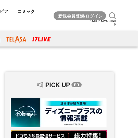
ビア
コミック
KADOKAWA Grou
p
PICK UP