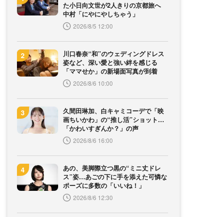
た小日向文世が2人きりの京都旅へ
中村「にやにやしちゃう」
2026/8/5 12:00
川口春奈“和”のウェディングドレス
姿など、深い愛と強い絆を感じる
「ママせか」の新場面写真が到着
2026/8/6 10:00
久間田琳加、白キャミコーデで「映
画ちいかわ」の“推し活”ショット…
「かわいすぎんか？」の声
2026/8/6 16:00
あの、美脚際立つ黒の“ミニ丈ドレ
ス”姿…あごの下に手を添えた可憐な
ポーズに多数の「いいね！」
2026/8/6 12:30