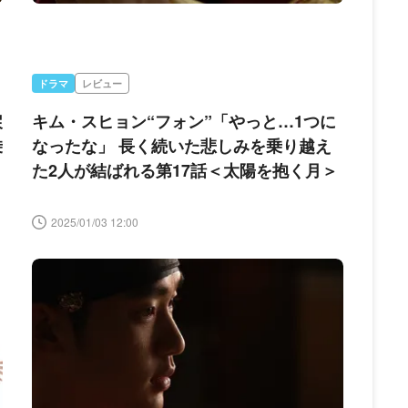
ドラマ
レビュー
戻
キム・スヒョン“フォン”「やっと…1つに
乗
なったな」 長く続いた悲しみを乗り越え
月
た2人が結ばれる第17話＜太陽を抱く月＞
2025/01/03 12:00