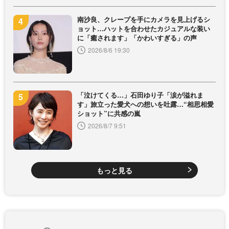
南沙良、クレープを手にカメラを見上げるシ
ョット…ハットを合わせたカジュアルな装い
に「癒されます」「かわいすぎる」の声
2026/8/6 19:30
「泣けてくる…」石田ゆり子「涙が溢れま
す」旅立った愛犬への想いを吐露…“相思相愛
ショット”に共感の嵐
2026/8/7 9:51
もっと見る