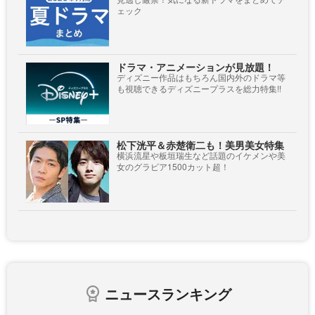
ェック
ドラマ・アニメーションが見放題！
ディズニー作品はもちろん国内外のドラマ等
も視聴できるディズニープラスを総力特集!!
松下洸平＆赤楚衛二も！美男美女特集
横浜流星や板垣瑞生など話題のイケメンや美
女のグラビア1500カット超！
ニュースランキング