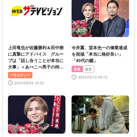
上田竜也が佐藤勝利＆田中樹
今井翼、堂本光一の偉業達成
に真摯にアドバイス グルー
を祝福「本当に格好良い」
プは「話し合うことが本当に
「40代の鑑」
大事」＜あべこべ男子の待つ
音楽
会見
部屋で＞
バラエティー
2024/05/10 06:15
2024/08/04 16:33