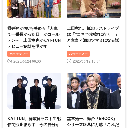
櫻井翔がMCを務める「人生
上田竜也、嵐のラストライブ
で一番長かった日」がゴール
は「“コネ”で絶対に行く！」
デンへ 上田竜也がKAT-TUN
と宣言＜酒のツマミになる話
デビュー秘話を明かす
＞
バラエティー
バラエティー
2025/06/24 06:00
2025/06/12 15:57
KAT-TUN、解散日ラスト生配
堂本光一、舞台『SHOCK』
信で涙止まらず「今の自分が
シリーズ終幕に万感「これだ