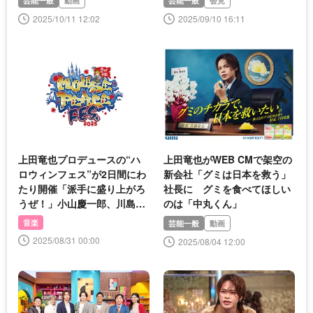
芸能一般
動画
芸能一般
会見
2025/10/11 12:02
2025/09/10 16:11
上田竜也プロデュースの“ハ
上田竜也がWEB CMで架空の
ロウィンフェス”が2日間にわ
新会社「グミは日本を救う」
たり開催「派手に盛り上がろ
社長に グミを食べてほしい
うぜ！」小山慶一郎、川島如
のは「中丸くん」
恵留らが集結
音楽
芸能一般
動画
2025/08/31 00:00
2025/08/04 12:00