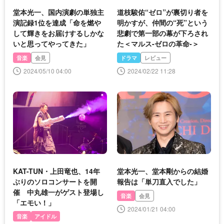
堂本光一、国内演劇の単独主
道枝駿佑“ゼロ”が裏切り者を
演記録1位を達成「命を燃や
明かすが、仲間の“死”という
して輝きをお届けするしかな
悲劇で第一部の幕が下ろされ
いと思ってやってきた」
た＜マルス-ゼロの革命-＞
音楽
会見
ドラマ
レビュー
2024/05/10 04:00
2024/02/22 11:28
KAT-TUN・上田竜也、14年
堂本光一、堂本剛からの結婚
ぶりのソロコンサートを開
報告は「単刀直入でした」
催 中丸雄一がゲスト登場し
音楽
会見
「エモい！」
2024/01/21 04:00
音楽
アイドル