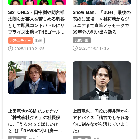
SixTONES・田中樹や間宮祥
Snow Man、「Duet」最後の
太朗らが芸人を苦しめる刺客
表紙に登場…木村拓哉からジ
として即興コントバトルにサ
ュニアまで直筆メッセージで
プライズ出演＜THEゴールデ
39年分の思い出を語る
ンコンビ2025＞
芸能一般
バラエティー
動画
2025/11/07 17:15
2025/11/10 21:25
上田竜也がCMでふたたび
上田竜也、同役の櫻井翔から
「株式会社グミ」の社長役
アドバイス「稽古でもそれを
に、“うるおってほしいひ
心に刻みながら演じていまし
と”は「NEWSの小山慶一
た」
郎」