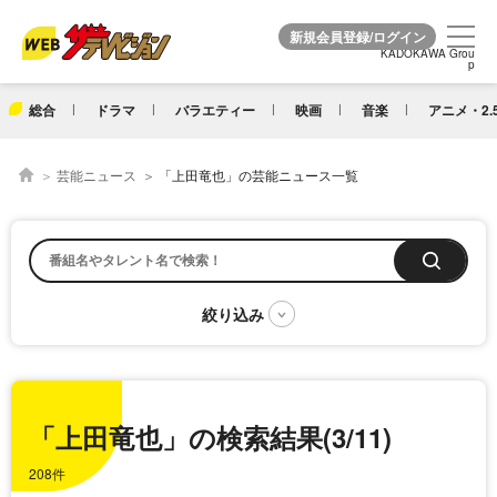
KADOKAWA Grou
KADOKAWA Grou
p
p
総合
ドラマ
バラエティー
映画
音楽
アニメ・2.
芸能ニュース
「上田竜也」の芸能ニュース一覧
「上田竜也」の検索結果(3/11)
208件