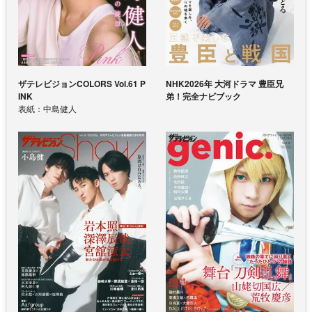
ザテレビジョンCOLORS Vol.61 P
NHK2026年 大河ドラマ 豊臣兄
INK
弟！完全ナビブック
表紙：中島健人