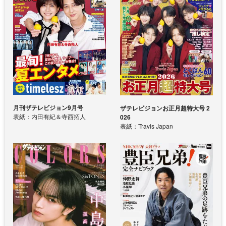
月刊ザテレビジョン9月号
ザテレビジョンお正月超特大号 2
表紙：内田有紀＆寺西拓人
026
表紙：Travis Japan