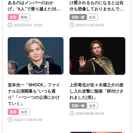
あるのはメンバーのおか
け愛されるものになるとは自
げ」“6人”で乗り越えた25年
分も想像しておりませんでし
の軌跡
た」
音楽
動画
芸能一般
会見
2025/04/01 14:30
2024/11/30 04:00
堂本光一「SHOCK」ファイ
上田竜也が佐々木蔵之介の差
ナル公演開幕も“いつも通
し入れ攻撃に陥落「餌付けさ
り”「一つ一つの公演にかけ
れました(笑)」
ていく」
芸能一般
会見
音楽
会見
2024/08/06 04:00
2024/11/09 04:00