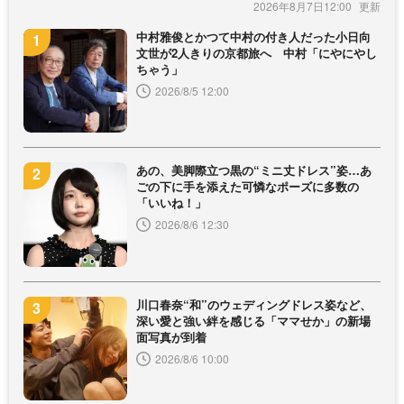
2026年8月7日12:00
中村雅俊とかつて中村の付き人だった小日向
文世が2人きりの京都旅へ 中村「にやにやし
ちゃう」
2026/8/5 12:00
あの、美脚際立つ黒の“ミニ丈ドレス”姿…あ
ごの下に手を添えた可憐なポーズに多数の
「いいね！」
2026/8/6 12:30
川口春奈“和”のウェディングドレス姿など、
深い愛と強い絆を感じる「ママせか」の新場
面写真が到着
2026/8/6 10:00