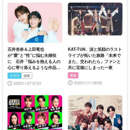
石井杏奈＆上田竜也
KAT-TUN、涙と笑顔のラスト
が“愛”と“性”に悩む夫婦役
ライブが拓いた旅路「未来で
に 石井「悩みを抱える人の
また、交われたら」ファンと
心に寄り添えるような作品
共に宝箱にしまった一夜
に」＜聖ラブサバイバーズ＞
音楽
ドラマ
速報
2025/11/11 08:06
2025/11/27 07:01