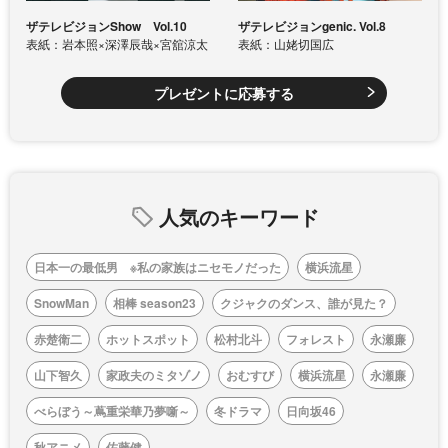
ザテレビジョンShow Vol.10
ザテレビジョンgenic. Vol.8
表紙：岩本照×深澤辰哉×宮舘涼太
表紙：山姥切国広
プレゼントに応募する
人気のキーワード
日本一の最低男 ※私の家族はニセモノだった
横浜流星
SnowMan
相棒 season23
クジャクのダンス、誰が見た？
赤楚衛二
ホットスポット
松村北斗
フォレスト
永瀬廉
山下智久
家政夫のミタゾノ
おむすび
横浜流星
永瀬廉
べらぼう～蔦重栄華乃夢噺～
冬ドラマ
日向坂46
秋アニメ
佐藤健