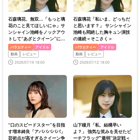
石森璃花、無双…「もっと璃
石森璃花「私いま、どっちだ
花のこと見てほしいにゃ」サ
と思います？」 サンシャイン
ンシャイン池崎をノックアウ
池崎も悶絶した胸キュン演技
トして“あざとクイーン”に輝
の連続＜そこさく＞
く＜そこさく＞
バラエティー
アイドル
バラエティー
アイドル
動画
レビュー
動画
レビュー
2026/07/19 18:00
2026/07/12 18:00
“口のスピードスター”を目指
山下瞳月「私、結構早い
す増本綺良「アパパパパパ」
よ？」 強気な笑みを見せたビ
芸術点が高すぎるクイーン争
ーチフラッグ"最弱”決定戦＜