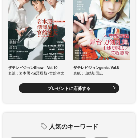
ザテレビジョンShow Vol.10
ザテレビジョンgenic. Vol.8
表紙：岩本照×深澤辰哉×宮舘涼太
表紙：山姥切国広
プレゼントに応募する
人気のキーワード