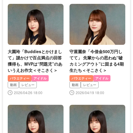
大園玲「Buddiesとかけまし
守屋麗奈「今借金500万円し
て」謎かけで百点満点の回答
てて」 先輩からの思わぬ“嘘
獲得も、MVPは“問題児”のあ
カミングアウト”に固まる4期
いうえお作文＜そこさく＞
生たち＜そこさく＞
バラエティー
アイドル
バラエティー
アイドル
動画
レビュー
動画
レビュー
2026/04/26 18:00
2026/04/19 18:00