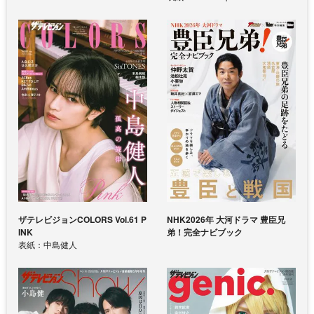
ザテレビジョンCOLORS Vol.61 P
NHK2026年 大河ドラマ 豊臣兄
INK
弟！完全ナビブック
表紙：中島健人