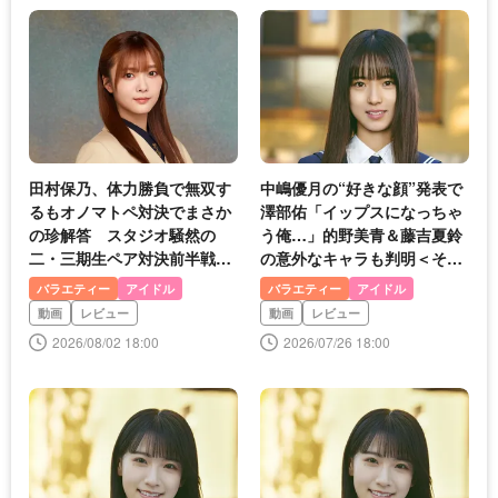
田村保乃、体力勝負で無双す
中嶋優月の“好きな顔”発表で
るもオノマトペ対決でまさか
澤部佑「イップスになっちゃ
の珍解答 スタジオ騒然の
う俺…」的野美青＆藤吉夏鈴
二・三期生ペア対決前半戦＜
の意外なキャラも判明＜そこ
そこさく＞
さく＞
バラエティー
アイドル
バラエティー
アイドル
動画
レビュー
動画
レビュー
2026/08/02 18:00
2026/07/26 18:00