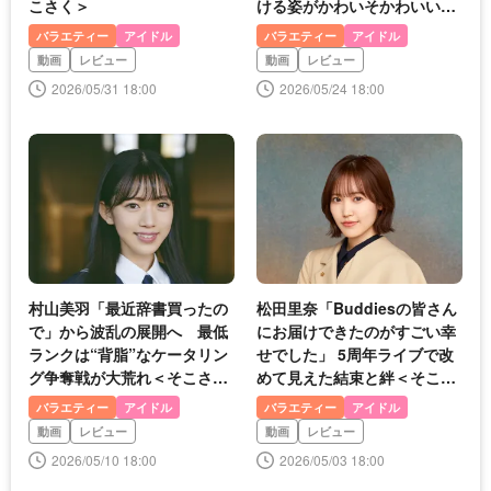
こさく＞
ける姿がかわいそかわいい＜
そこさく＞
バラエティー
アイドル
バラエティー
アイドル
動画
レビュー
動画
レビュー
2026/05/31 18:00
2026/05/24 18:00
村山美羽「最近辞書買ったの
松田里奈「Buddiesの皆さん
で」から波乱の展開へ 最低
にお届けできたのがすごい幸
ランクは“背脂”なケータリン
せでした」 5周年ライブで改
グ争奪戦が大荒れ＜そこさく
めて見えた結束と絆＜そこさ
＞
く＞
バラエティー
アイドル
バラエティー
アイドル
動画
レビュー
動画
レビュー
2026/05/10 18:00
2026/05/03 18:00