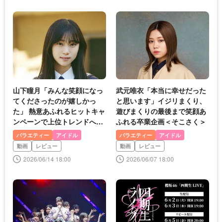
山下瞳月「みんな笑顔になっ
武元唯衣「本当に幸せだった
てくださったのが嬉しかっ
と思います」イジリまくり、
た」 熱意あふれるヒットキャ
遊びまくりの最後まで笑顔あ
ンペーンで上位トレンドへ＜
ふれる卒業企画＜そこさく＞
そこさく＞
バラエティー
アイドル
バラエティー
アイドル
動画
レビュー
動画
レビュー
2026/06/14 18:00
2026/06/07 18:00