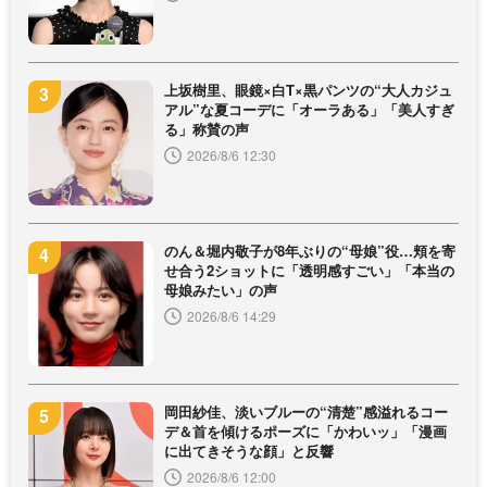
上坂樹里、眼鏡×白T×黒パンツの“大人カジュ
アル”な夏コーデに「オーラある」「美人すぎ
る」称賛の声
2026/8/6 12:30
のん＆堀内敬子が8年ぶりの“母娘”役…頬を寄
せ合う2ショットに「透明感すごい」「本当の
母娘みたい」の声
2026/8/6 14:29
岡田紗佳、淡いブルーの“清楚”感溢れるコー
デ＆首を傾けるポーズに「かわいッ」「漫画
に出てきそうな顔」と反響
2026/8/6 12:00