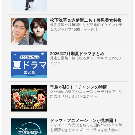
松下洸平＆赤楚衛二も！美男美女特集
横浜流星や板垣瑞生など話題のイケメンや美
女のグラビア1500カット超！
2026年7月期夏ドラマまとめ
見逃し厳禁！気になる新ドラマをまとめてチ
ェック
千鳥がMC！「チャンスの時間」
クセ強めの疑問やニュースター発掘まで！話
題のオリジナルバラエティー
ドラマ・アニメーションが見放題！
ディズニー作品はもちろん国内外のドラマ等
も視聴できるディズニープラスを総力特集!!