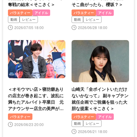
奪戦の結末＜そこさく＞
そこ曲がったら、櫻坂？＞
バラエティー
アイドル
バラエティー
アイドル
動画
レビュー
動画
レビュー
2026/07/05 18:00
2026/06/28 18:00
＜オモウマい店＞寝坊癖あり
山崎天「全ポイントいただけ
の店主が巻き起こす、波乱に
ないかなって」 副キャプテン
満ちたアルバイト卒業日 元
就任企画でご祝儀を狙った大
アナウンサー店主の美声が響
胆な提案＜そこさく＞
く食堂
バラエティー
バラエティー
アイドル
動画
レビュー
2026/06/23 20:00
2026/06/21 18:00