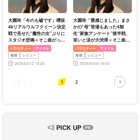
大園玲「今のも嘘です」櫻坂
大園玲「愛感じました」まさ
46リアルウルフクイーン決定
かの“母”登場もあった4期
戦で見せた“魔性の女”ぶりに
生“家族アンケート”後半戦、
スタジオ悲鳴＜そこ曲がった
笑いと涙が大渋滞＜そこ曲が
ら、櫻坂？＞
ったら、櫻坂？＞
バラエティー
アイドル
バラエティー
アイドル
動画
レビュー
動画
レビュー
2026/04/12 18:00
2026/04/05 18:00
1
2
PICK UP