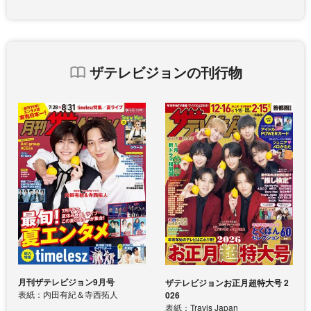
ザテレビジョンの刊行物
月刊ザテレビジョン9月号
ザテレビジョンお正月超特大号 2
表紙：内田有紀＆寺西拓人
026
表紙：Travis Japan