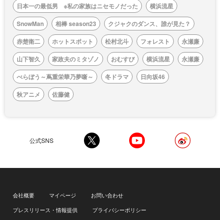
日本一の最低男 ※私の家族はニセモノだった
横浜流星
SnowMan
相棒 season23
クジャクのダンス、誰が見た？
赤楚衛二
ホットスポット
松村北斗
フォレスト
永瀬廉
山下智久
家政夫のミタゾノ
おむすび
横浜流星
永瀬廉
べらぼう～蔦重栄華乃夢噺～
冬ドラマ
日向坂46
秋アニメ
佐藤健
公式SNS
会社概要
マイページ
お問い合わせ
プレスリリース・情報提供
プライバシーポリシー