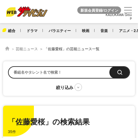
KADOKAWA Grou
KADOKAWA Grou
p
p
総合
ドラマ
バラエティー
映画
音楽
アニメ・2.
芸能ニュース
「佐藤愛桜」の芸能ニュース一覧
「佐藤愛桜」の検索結果
35件