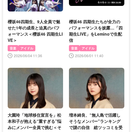
櫻坂46四期生、9人全員で魅
櫻坂46 四期生たちが全力の
せた1年の成長と迫真のパフ
パフォーマンスを披露…「四
ォーマンス＜櫻坂46 四期生LI
期生LIVE」をLeminoで生配
VE＞
信
音楽
アイドル
音楽
アイドル
2026/06/04 11:36
2026/06/01 11:40
大園玲「地球移住宣言を」松
増本綺良、“無人島で活躍し
本和子が抱える“重すぎる”悩
そうなメンバー”ランキング
みにメンバー全員で挑む＜そ
で謎の自信 総ツッコミを受