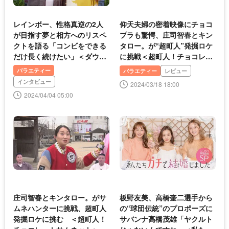
レインボー、性格真逆の2人
仰天夫婦の密着映像にチョコ
が目指す夢と相方へのリスペ
プラも驚愕、庄司智春とキン
クトを語る「コンビをできる
タロー。が‟超町人”発掘ロケ
だけ長く続けたい」＜ダウン
に挑戦＜超町人！チョコレー
タウンDX＞
トサムネット＞
バラエティー
バラエティー
レビュー
インタビュー
2024/03/18 18:00
2024/04/04 05:00
庄司智春とキンタロー。がサ
板野友美、高橋奎二選手から
ムネハンターに挑戦、超町人
の“球団伝統”のプロポーズに
発掘ロケに挑む ＜超町人！
サバンナ高橋茂雄「ヤクルト