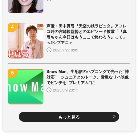
声優・田中真弓『天空の城ラピュタ』アフレ
コ時の宮崎駿監督とのエピソード披露「『真
弓ちゃん今日はもうここで終わろう』って」
＜#シブアニ＞
2026/7/27 8:05
Snow Man、生配信のハプニングで光った“神
対応” ジュニアとのトーク、貴重なリハ映像
でピンチを“プレミアム”に
2026/8/9 23:11
もっと見る