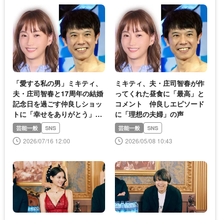
「愛する私の男」ミキティ、
ミキティ、夫・庄司智春が作
夫・庄司智春と17周年の結婚
ってくれた昼食に「最高」と
記念日を過ごす仲良しショッ
コメント 仲良しエピソード
トに「幸せをありがとう」の
に「理想の夫婦」の声
声
芸能一般
SNS
芸能一般
SNS
2026/07/16 12:00
2026/05/08 10:43