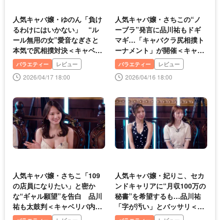
人気キャバ嬢・ゆのん「負け
人気キャバ嬢・さちこの“ノ
るわけにはいかない」 “ル
ーブラ”発言に品川祐もドギ
ール無用の女”愛音なぎさと
マギ…「キャバクラ尻相撲ト
本気で尻相撲対決＜キャベリ
ーナメント」が開催＜キャベ
バ内閣＞
リバ内閣＞
バラエティー
レビュー
バラエティー
レビュー
2026/04/17 18:00
2026/04/16 18:00
人気キャバ嬢・さちこ「109
人気キャバ嬢・妃りこ、セカ
の店員になりたい」と密か
ンドキャリアに“月収100万の
な“ギャル願望”を告白 品川
秘書”を希望するも…品川祐
祐も太鼓判＜キャベリバ内閣
「字が汚い」とバッサリ＜キ
＞
ャベリバ内閣＞