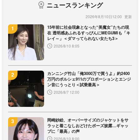
ニュースランキング
2026年8月10日12:00
15年前に社会現象となった“美魔女”たちの現
在 透明感あふれるすっぴんにMEGUMIも「キ
レイ～」＜ダマってられない女たち3＞
2026/8/10 8:05
カンニング竹山「俺3000万で買うよ」約2400
万円のポルシェ911のプロポーションとエンジ
ン音にうっとり＜試乗最高＞
2026/8/7 12:00
岡崎紗絵、オーバーサイズのジャケットをサ
ラッと着こなしおどけたポーズ披露…ギャッ
プに「最高」の声
2026/8/10 8:00