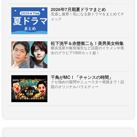
2026年7月期夏ドラマまとめ
見逃し厳禁！気になる新ドラマをまとめてチ
ェック
松下洸平＆赤楚衛二も！美男美女特集
横浜流星や板垣瑞生など話題のイケメンや美
女のグラビア1500カット超！
千鳥がMC！「チャンスの時間」
クセ強めの疑問やニュースター発掘まで！話
題のオリジナルバラエティー