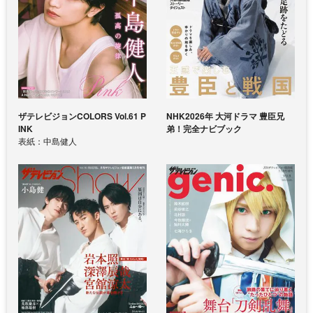
ザテレビジョンCOLORS Vol.61 P
NHK2026年 大河ドラマ 豊臣兄
INK
弟！完全ナビブック
表紙：中島健人