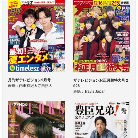
月刊ザテレビジョン9月号
ザテレビジョンお正月超特大号 2
表紙：内田有紀＆寺西拓人
026
表紙：Travis Japan