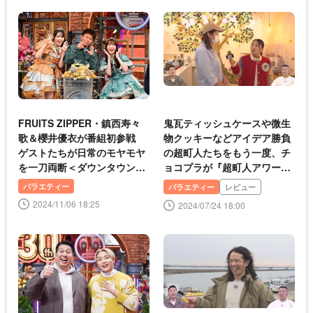
FRUITS ZIPPER・鎮西寿々
鬼瓦ティッシュケースや微生
歌＆櫻井優衣が番組初参戦
物クッキーなどアイデア勝負
ゲストたちが日常のモヤモヤ
の超町人たちをもう一度、チ
を一刀両断＜ダウンタウンDX
ョコプラが『超町人アワー
＞
ド』を開催＜超町人！チョコ
バラエティー
バラエティー
レビュー
レートサムネット＞
2024/11/06 18:25
2024/07/24 18:00