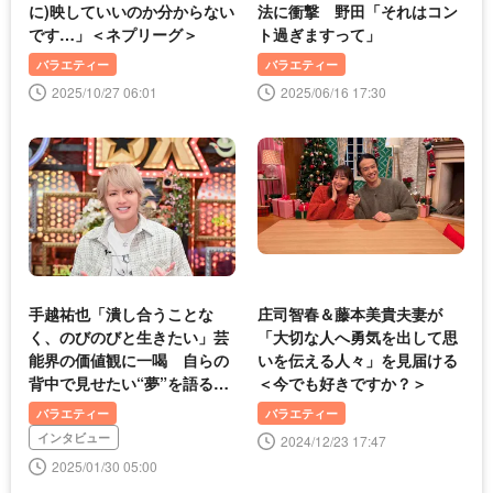
に)映していいのか分からない
法に衝撃 野田「それはコン
です…」＜ネプリーグ＞
ト過ぎますって」
バラエティー
バラエティー
2025/10/27 06:01
2025/06/16 17:30
手越祐也「潰し合うことな
庄司智春＆藤本美貴夫妻が
く、のびのびと生きたい」芸
「大切な人へ勇気を出して思
能界の価値観に一喝 自らの
いを伝える人々」を見届ける
背中で見せたい“夢”を語る＜
＜今でも好きですか？＞
ダウンタウンDX＞
バラエティー
バラエティー
インタビュー
2024/12/23 17:47
2025/01/30 05:00