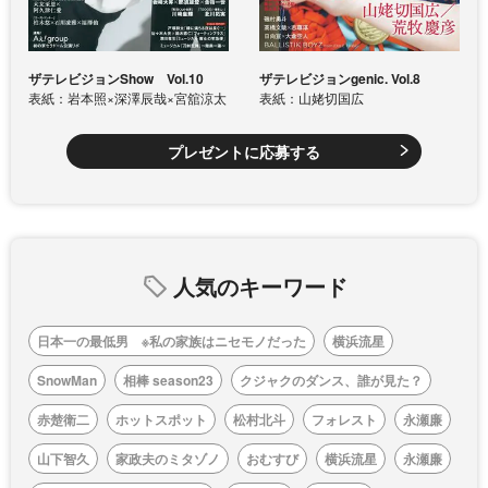
ザテレビジョンShow Vol.10
ザテレビジョンgenic. Vol.8
表紙：岩本照×深澤辰哉×宮舘涼太
表紙：山姥切国広
プレゼントに応募する
人気のキーワード
日本一の最低男 ※私の家族はニセモノだった
横浜流星
SnowMan
相棒 season23
クジャクのダンス、誰が見た？
赤楚衛二
ホットスポット
松村北斗
フォレスト
永瀬廉
山下智久
家政夫のミタゾノ
おむすび
横浜流星
永瀬廉