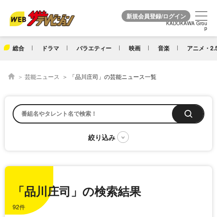
KADOKAWA Grou
KADOKAWA Grou
p
p
総合
ドラマ
バラエティー
映画
音楽
アニメ・2.
芸能ニュース
「品川庄司」の芸能ニュース一覧
「品川庄司」の検索結果
92件