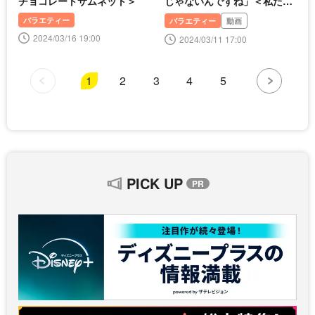
チョコレートサムネット＞
じゃないんですね」＜私たち
結婚しました 5＞
バラエティー
バラエティー
動画
2024/03/16 19:00
2024/03/11 17:00
1
2
3
4
5
PICK UP