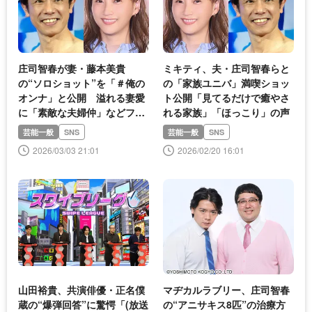
庄司智春が妻・藤本美貴
ミキティ、夫・庄司智春らと
の“ソロショット”を「＃俺の
の「家族ユニバ」満喫ショッ
オンナ」と公開 溢れる妻愛
ト公開「見てるだけで癒やさ
に「素敵な夫婦仲」などファ
れる家族」「ほっこり」の声
ン悶絶
芸能一般
SNS
芸能一般
SNS
2026/03/03 21:01
2026/02/20 16:01
山田裕貴、共演俳優・正名僕
マヂカルラブリー、庄司智春
蔵の“爆弾回答”に驚愕「(放送
の“アニサキス8匹”の治療方