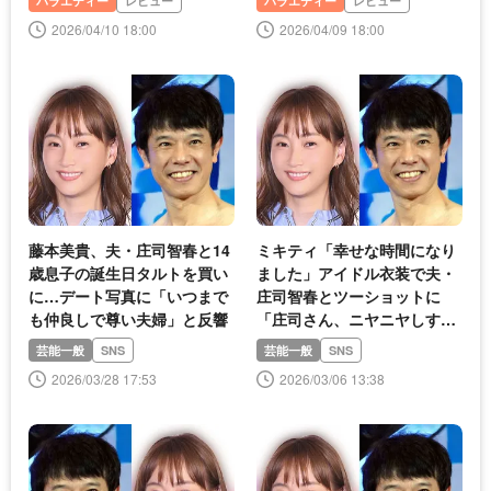
バラエティー
レビュー
バラエティー
レビュー
2026/04/10 18:00
2026/04/09 18:00
藤本美貴、夫・庄司智春と14
ミキティ「幸せな時間になり
歳息子の誕生日タルトを買い
ました」アイドル衣装で夫・
に…デート写真に「いつまで
庄司智春とツーショットに
も仲良しで尊い夫婦」と反響
「庄司さん、ニヤニヤしすぎ
ｗ」
芸能一般
SNS
芸能一般
SNS
2026/03/28 17:53
2026/03/06 13:38