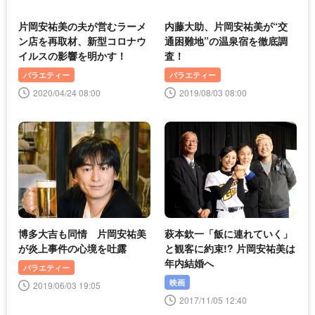
片岡安祐美の夫が営むラーメ
内藤大助、片岡安祐美が“交
ン店を再取材、新型コロナウ
通困難地”の温泉宿を徹底調
イルスの影響を明かす！
査！
バラエティー
バラエティー
2020/04/24 08:00
2019/08/03 08:00
博多大吉も同情 片岡安祐美
萩本欽一「飯に連れていく」
が炎上事件の心境を吐露
と観客に約束!? 片岡安祐美は
年内結婚へ
バラエティー
映画
2019/06/03 19:05
2017/11/05 12:40