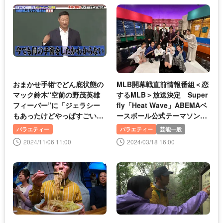
おまかせ手術でどん底状態の
MLB開幕戦直前情報番組＜恋
マック鈴木“空前の野茂英雄
するMLB＞放送決定 Super
フィーバー”に「ジェラシー
fly「Heat Wave」ABEMAベ
もあったけどやっぱすごい」
ースボール公式テーマソング
＜しくじり先生＞
に“背中を押せる曲に”
バラエティー
バラエティー
芸能一般
2024/11/06 11:00
2024/03/18 16:00