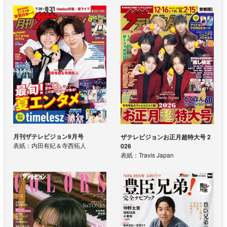
月刊ザテレビジョン9月号
ザテレビジョンお正月超特大号 2
表紙：内田有紀＆寺西拓人
026
表紙：Travis Japan