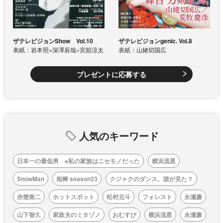
ザテレビジョンShow Vol.10
ザテレビジョンgenic. Vol.8
表紙：岩本照×深澤辰哉×宮舘涼太
表紙：山姥切国広
プレゼントに応募する
人気のキーワード
日本一の最低男 ※私の家族はニセモノだった
横浜流星
SnowMan
相棒 season23
クジャクのダンス、誰が見た？
赤楚衛二
ホットスポット
松村北斗
フォレスト
永瀬廉
山下智久
家政夫のミタゾノ
おむすび
横浜流星
永瀬廉