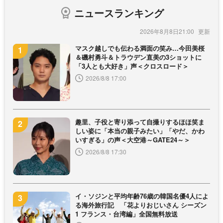
ニュースランキング
2026年8月8日21:00
マスク越しでも伝わる満面の笑み…今田美桜
＆磯村勇斗＆トラウデン直美の3ショットに
「3人とも大好き」声＜クロスロード＞
2026/8/8 17:00
趣里、子役と寄り添って自撮りするほほ笑ま
しい姿に「本当の親子みたい」「やだ、かわ
いすぎる」の声＜大空港～GATE24～＞
2026/8/8 17:30
イ・ソジンと平均年齢76歳の韓国名優4人によ
る海外旅行記 「花よりおじいさん シーズン
1 フランス・台湾編」全国無料放送