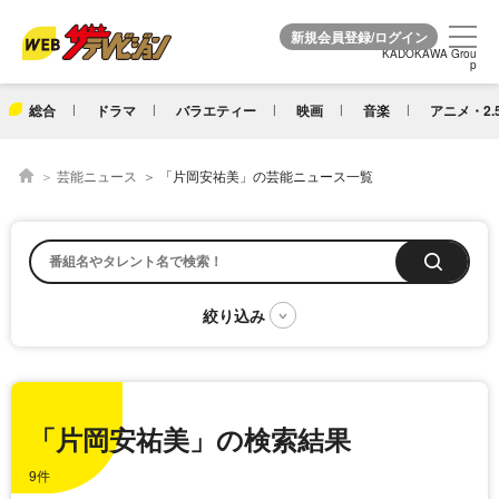
KADOKAWA Grou
KADOKAWA Grou
p
p
総合
ドラマ
バラエティー
映画
音楽
アニメ・2.
芸能ニュース
「片岡安祐美」の芸能ニュース一覧
「片岡安祐美」の検索結果
9件