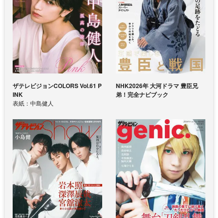
ザテレビジョンCOLORS Vol.61 P
NHK2026年 大河ドラマ 豊臣兄
INK
弟！完全ナビブック
表紙：中島健人