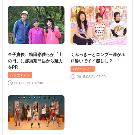
金子貴俊、梅田彩佳らが「山
くみっきーとロンブー淳がホ
の日」に那須茶臼岳から魅力
ロ酔いでイイ感じに？
をPR
バラエティー
バラエティー
2015/08/24 07:00
2017/08/10 07:00