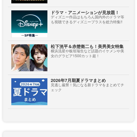
ドラマ・アニメーションが見放題！
ディズニー作品はもちろん国内外のドラマ等
も視聴できるディズニープラスを総力特集!!
松下洸平＆赤楚衛二も！美男美女特集
横浜流星や板垣瑞生など話題のイケメンや美
女のグラビア1500カット超！
2026年7月期夏ドラマまとめ
見逃し厳禁！気になる新ドラマをまとめてチ
ェック