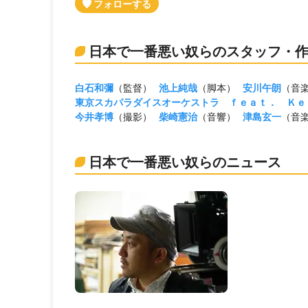
日本で一番悪い奴らのスタッフ・
白石和彌
（監督）
池上純哉
（脚本）
安川午朗
（音
東京スカパラダイスオーケストラ ｆｅａｔ． Ｋｅ
今井孝博
（撮影）
柴崎憲治
（音響）
津島玄一
（音
日本で一番悪い奴らのニュース