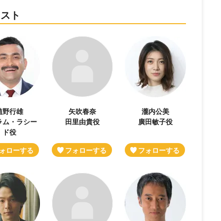
ャスト
植野行雄
矢吹春奈
瀧内公美
ラム・ラシー
田里由貴役
廣田敏子役
ド役