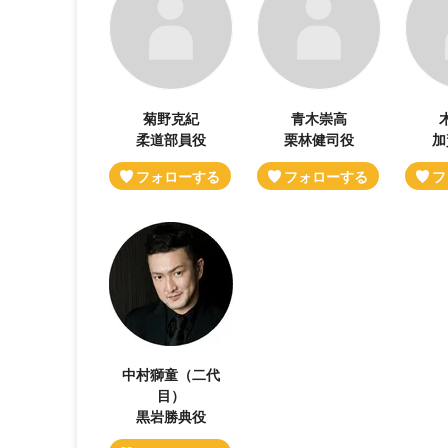
菊野克紀
青木崇高
柔道部員役
栗林健司役
加
中村獅童（二代
目）
黒岩勝典役