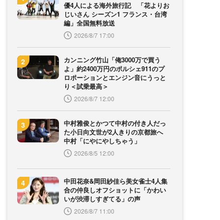
優4人による海外旅行記 「花よりお
じいさん シーズン1 フランス・台湾
編」全国無料放送
2026/8/7 17:00
カンニング竹山「俺3000万で買う
よ」約2400万円のポルシェ911のプ
ロポーションとエンジン音にうっと
り＜試乗最高＞
2026/8/7 12:00
中村雅俊とかつて中村の付き人だっ
た小日向文世が2人きりの京都旅へ
中村「にやにやしちゃう」
2026/8/5 12:00
中田花奈&岡田紗佳ら美女雀士4人集
合の仲良しオフショットに「かわい
いが渋滞しすぎてる」の声
2026/8/7 11:00