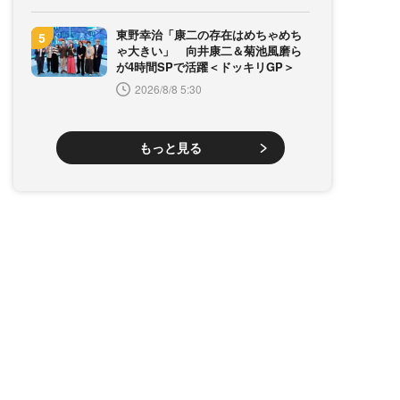
東野幸治「康二の存在はめちゃめち
ゃ大きい」 向井康二＆菊池風磨ら
が4時間SPで活躍＜ドッキリGP＞
2026/8/8 5:30
もっと見る