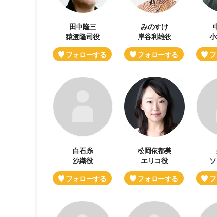
田中隆三
みのすけ
猿渡隆司役
岸谷利雄役
小
白石糸
松岡依都美
沙織役
エリコ役
ソ