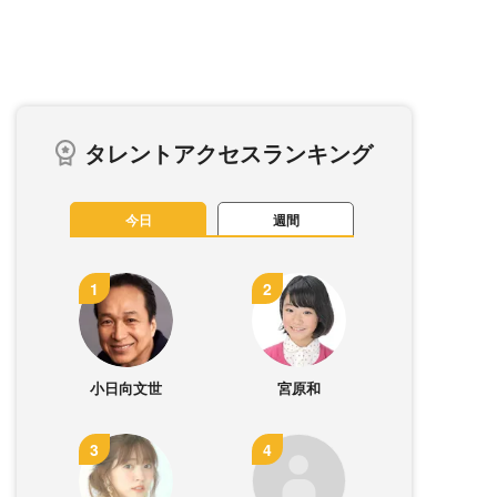
タレントアクセスランキング
今日
週間
小日向文世
宮原和