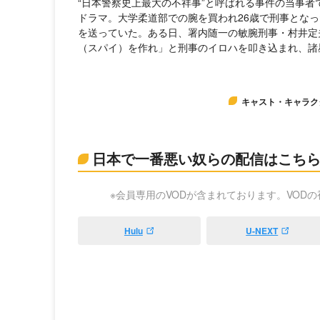
“日本警察史上最大の不祥事”と呼ばれる事件の当事
ドラマ。大学柔道部での腕を買われ26歳で刑事とな
を送っていた。ある日、署内随一の敏腕刑事・村井定
（スパイ）を作れ」と刑事のイロハを叩き込まれ、諸
キャスト・キャラク
日本で一番悪い奴らの配信はこち
※会員専用のVODが含まれております。VOD
Hulu
U-NEXT