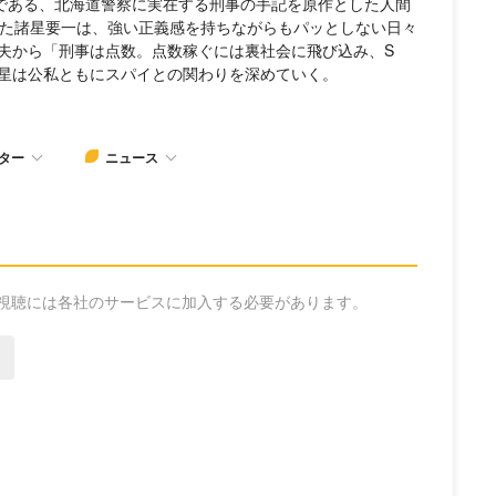
者である、北海道警察に実在する刑事の手記を原作とした人間
った諸星要一は、強い正義感を持ちながらもパッとしない日々
夫から「刑事は点数。点数稼ぐには裏社会に飛び込み、S
星は公私ともにスパイとの関わりを深めていく。
ター
ニュース
ら
の視聴には各社のサービスに加入する必要があります。