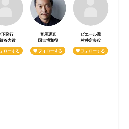
木下隆行
音尾琢真
ピエール瀧
賀谷力役
国吉博和役
村井定夫役