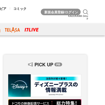
ビア
コミック
KADOKAWA Grou
p
PICK UP