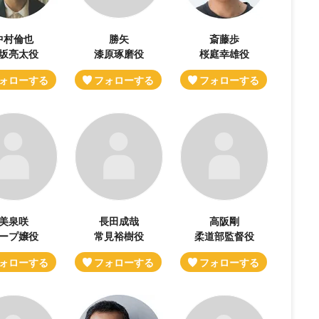
中村倫也
勝矢
斎藤歩
坂亮太役
漆原琢磨役
桜庭幸雄役
美泉咲
長田成哉
高阪剛
ープ嬢役
常見裕樹役
柔道部監督役