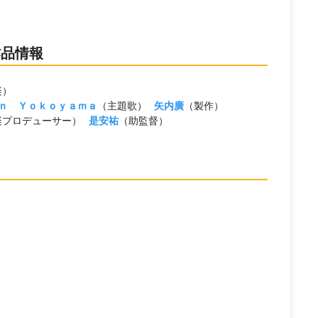
作品情報
楽）
ｎ Ｙｏｋｏｙａｍａ
（主題歌）
矢内廣
（製作）
楽プロデューサー）
是安祐
（助監督）