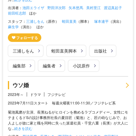
出演者：
池田エライザ
野田洋次郎
矢本悠馬
美村里江
渡辺真起子
前田旺志郎
ほか
スタッフ：
三浦しをん
（原作）
蛭田直美
（脚本）
塚本連平
（演出）
麻生学
（演出）
ほか
三浦しをん
蛭田直美脚本
出版社
編集部
編集者
小説原作
ウソ婚
2023年～
ドラマ
フジテレビ
2023年7月11日スタート 毎週火曜夜11:00-11:30／フジテレビ系
菊池風磨が主演、長濱ねるがヒロインを務めるラブコメディー。女性にモ
テまくるドSの設計事務所社長の夏目匠（菊池）と、匠の幼なじみで、お
人よしが故に家と職を同時に失った派遣社員・千堂八重（長濱）が大人に
な...
続きを読む