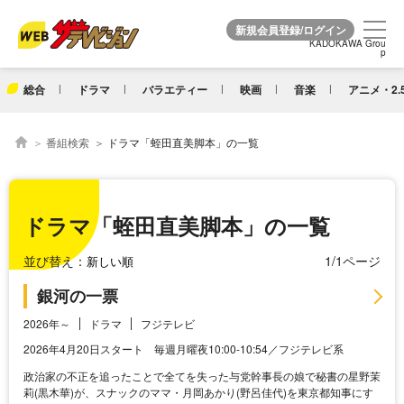
KADOKAWA Grou
KADOKAWA Grou
p
p
総合
ドラマ
バラエティー
映画
音楽
アニメ・2.
番組検索
ドラマ「蛭田直美脚本」の一覧
ドラマ「蛭田直美脚本」の一覧
並び替え：
1/1ページ
銀河の一票
2026年～
ドラマ
フジテレビ
2026年4月20日スタート 毎週月曜夜10:00-10:54／フジテレビ系
政治家の不正を追ったことで全てを失った与党幹事長の娘で秘書の星野茉
莉(黒木華)が、スナックのママ・月岡あかり(野呂佳代)を東京都知事にす