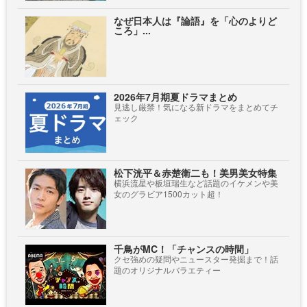
なぜ日本人は『論語』を「心のよりど
ころ」...
2026年7月期夏ドラマまとめ
見逃し厳禁！気になる新ドラマをまとめてチ
ェック
松下洸平＆赤楚衛二も！美男美女特集
横浜流星や板垣瑞生など話題のイケメンや美
女のグラビア1500カット超！
千鳥がMC！「チャンスの時間」
クセ強めの疑問やニュースター発掘まで！話
題のオリジナルバラエティー