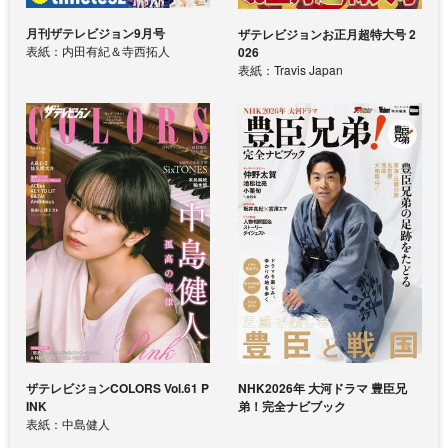
月刊ザテレビジョン9月号
ザテレビジョンお正月超特大号 2
表紙：内田有紀＆寺西拓人
026
表紙：Travis Japan
ザテレビジョンCOLORS Vol.61 P
NHK2026年 大河ドラマ 豊臣兄
INK
弟！完全ナビブック
表紙：中島健人