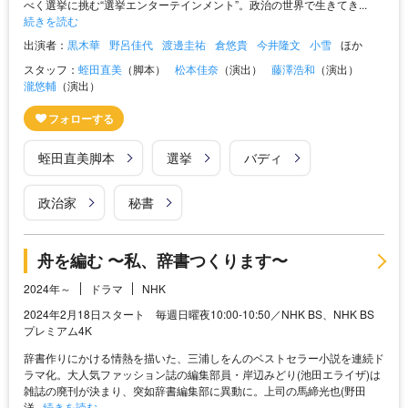
べく選挙に挑む“選挙エンターテインメント”。政治の世界で生きてき...
続きを読む
出演者：
黒木華
野呂佳代
渡邊圭祐
倉悠貴
今井隆文
小雪
ほか
スタッフ：
蛭田直美
（脚本）
松本佳奈
（演出）
藤澤浩和
（演出）
瀧悠輔
（演出）
蛭田直美脚本
選挙
バディ
政治家
秘書
舟を編む 〜私、辞書つくります〜
2024年～
ドラマ
NHK
2024年2月18日スタート 毎週日曜夜10:00-10:50／NHK BS、NHK BS
プレミアム4K
辞書作りにかける情熱を描いた、三浦しをんのベストセラー小説を連続ド
ラマ化。大人気ファッション誌の編集部員・岸辺みどり(池田エライザ)は
雑誌の廃刊が決まり、突如辞書編集部に異動に。上司の馬締光也(野田
洋...
続きを読む