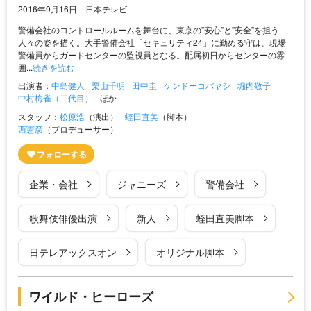
2016年9月16日 日本テレビ
警備会社のコントロールルームを舞台に、東京の”安心”と”安全”を担う
人々の姿を描く。大手警備会社「セキュリティ24」に勤める守は、現場
警備員からガードセンターの監視員となる。配属初日からセンターの雰
囲...
続きを読む
出演者：
中島健人
栗山千明
田中圭
ケンドーコバヤシ
堀内敬子
中村梅雀（二代目）
ほか
スタッフ：
松原浩
（演出）
蛭田直美
（脚本）
西憲彦
（プロデューサー）
企業・会社
ジャニーズ
警備会社
歌舞伎俳優出演
新人
蛭田直美脚本
日テレアックスオン
オリジナル脚本
ワイルド・ヒーローズ