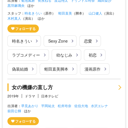
出演者：
菊池風磨
長濱ねる
渡辺翔太
トリンドル玲奈
織田梨沙
黒羽麻璃央
ほか
スタッフ：
時名きうい
（原作）
蛭田直美
（脚本）
山口健人
（演出）
木村真人
（演出）
ほか
時名きうい
Sexy Zone
恋愛
ラブコメディー
幼なじみ
初恋
偽装結婚
蛭田直美脚本
漫画原作
女の機嫌の直し方
2019年
ドラマ
日本テレビ
出演者：
早見あかり
平岡祐太
松井玲奈
佐伯大地
水沢エレナ
前田公輝
ほか