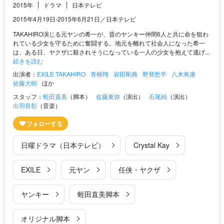
2015年
ドラマ
日本テレビ
2015年4月19日‐2015年6月21日／日本テレビ
TAKAHIRO演じる元ヤンの希一が、昔のヤンキー仲間6人と共に命を狙わ
れている少女を守るために奮闘する。地元を離れて社会人になった希一
は、ある日、ヤクザに殺されそうになっている一人の少女を抱えて逃げ...
続きを読む
出演者：
EXILE TAKAHIRO
青柳翔
岩田剛典
野替愁平
八木将康
佐藤大樹
ほか
スタッフ：
蛭田直美
（脚本）
佐藤東弥
（演出）
石尾純
（演出）
出羽良彰
（音楽）
日曜ドラマ（日本テレビ）
Crystal Kay
EXILE
元ヤン
任侠・ヤクザ
ヤンキー
蛭田直美脚本
オリジナル脚本