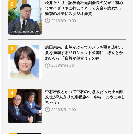
松井ケムリ、証券会社元副会長の父が「初め
てサイゼリヤに行こうとして入店を諦めた」
衝撃のオチにスタジオ爆笑
2026/8/9 10:30
志田未来、山笠かぶってカメラを覗き込む…
夏を満喫するソロショット公開に「ほんとか
わいい」「自然が似合う」の声
2026/8/9 8:30
中村雅俊とかつて中村の付き人だった小日向
文世が2人きりの京都旅へ 中村「にやにやし
ちゃう」
2026/8/5 12:00