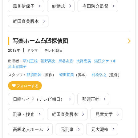
黒川伊保子
結婚式
有田駿介監督
蛭田直美脚本
写楽ホーム凸凹探偵団
2018年
ドラマ
テレビ朝日
出演者：
草刈正雄
笹野高史
黒谷友香
大路恵美
湯江タケユキ
遠山景織子
スタッフ：
那須正幹
（原作）
蛭田直美
（脚本）
村松弘之
（監督）
日曜ワイド（テレビ朝日）
那須正幹
刑事・捜査
蛭田直美脚本
児童文学
高級老人ホーム
元刑事
元大泥棒