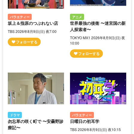
バラエティー
アニメ
坂上＆指原のつぶれない店
世界最強の後衛 〜迷宮国の新
人探索者〜
TBS 2026年8月9日(日) 夜7:00
TOKYO MX1 2026年8月9日(日) 夜
10:00
ドラマ
バラエティー
勿忘草の咲く町で 〜安曇野診
日曜日の初耳学
療記〜
TBS 2026年8月9日(日) 夜10:15