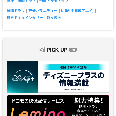
医療・病院ドラマ
刑事・捜査ドラマ
日曜ドラマ
声優バラエティー
LiSA(主題歌アニメ)
歴史ドキュメンタリー
熟女映画
PICK UP