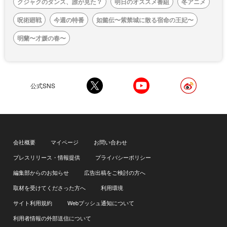
クジャクのダンス、誰が見た？
明日のオススメ番組
冬アニメ
呪術廻戦
今週の特番
如懿伝〜紫禁城に散る宿命の王妃〜
明蘭〜才媛の春〜
公式SNS
会社概要
マイページ
お問い合わせ
プレスリリース・情報提供
プライバシーポリシー
編集部からのお知らせ
広告出稿をご検討の方へ
取材を受けてくださった方へ
利用環境
サイト利用規約
Webプッシュ通知について
利用者情報の外部送信について