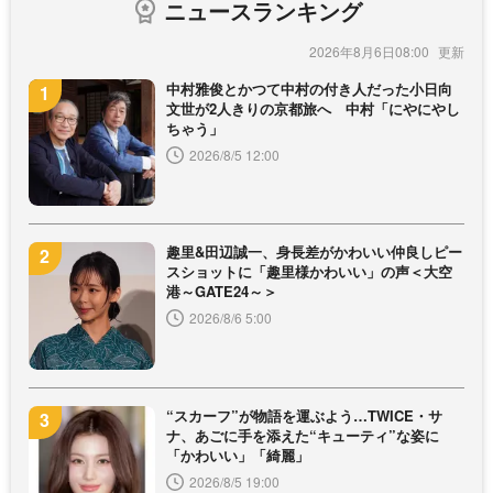
ニュースランキング
2026年8月6日08:00
中村雅俊とかつて中村の付き人だった小日向
文世が2人きりの京都旅へ 中村「にやにやし
ちゃう」
2026/8/5 12:00
趣里&田辺誠一、身長差がかわいい仲良しピー
スショットに「趣里様かわいい」の声＜大空
港～GATE24～＞
2026/8/6 5:00
“スカーフ”が物語を運ぶよう…TWICE・サ
ナ、あごに手を添えた“キューティ”な姿に
「かわいい」「綺麗」
2026/8/5 19:00