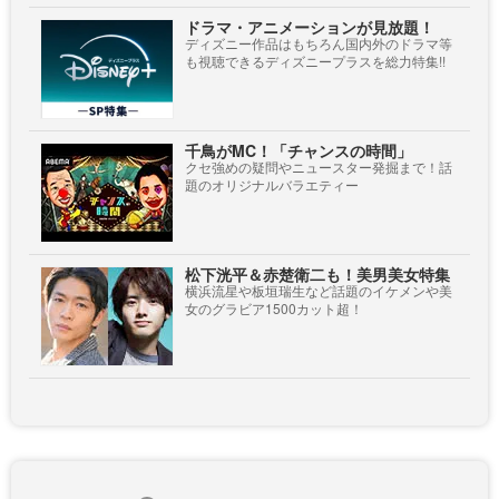
ドラマ・アニメーションが見放題！
ディズニー作品はもちろん国内外のドラマ等
も視聴できるディズニープラスを総力特集!!
千鳥がMC！「チャンスの時間」
クセ強めの疑問やニュースター発掘まで！話
題のオリジナルバラエティー
松下洸平＆赤楚衛二も！美男美女特集
横浜流星や板垣瑞生など話題のイケメンや美
女のグラビア1500カット超！