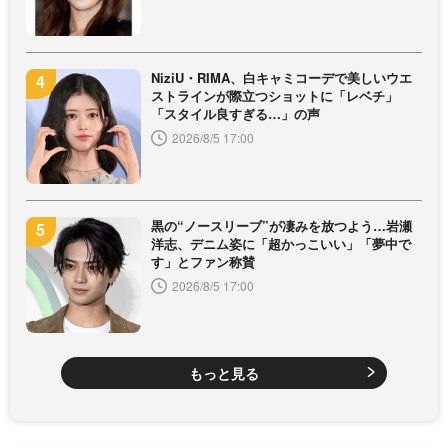
NiziU・RIMA、白キャミコーデで美しいウエ
ストラインが際立つショットに「レベチ」
「スタイル良すぎる…」の声
2026/8/5 17:00
黒の“ノースリーブ”が凄みを放つよう…岩瀬
洋志、デニム姿に「超かっこいい」「夢中で
す」とファン称賛
2026/8/5 17:00
もっと見る