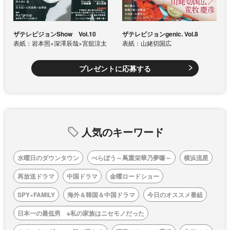
ザテレビジョンShow Vol.10
ザテレビジョンgenic. Vol.8
表紙：岩本照×深澤辰哉×宮舘涼太
表紙：山姥切国広
プレゼントに応募する
人気のキーワード
水曜日のダウンタウン
べらぼう～蔦重栄華乃夢噺～
横浜流星
再放送ドラマ
中国ドラマ
金曜ロードショー
SPY×FAMILY
海外＆韓国＆中国ドラマ
今日のオススメ番組
日本一の最低男 ※私の家族はニセモノだった