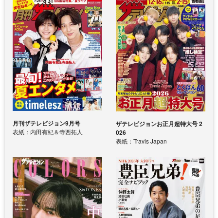
月刊ザテレビジョン9月号
ザテレビジョンお正月超特大号 2
表紙：内田有紀＆寺西拓人
026
表紙：Travis Japan