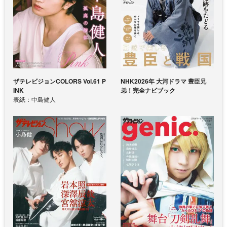
ザテレビジョンCOLORS Vol.61 P
NHK2026年 大河ドラマ 豊臣兄
INK
弟！完全ナビブック
表紙：中島健人