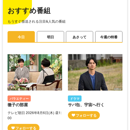
おすすめ番組
もうすぐ放送される注目&人気の番組
今日
明日
あさって
今週の特番
バラエティー
ドラマ
徹子の部屋
サバ缶、宇宙へ行く
テレビ朝日 2026年8月6日(木) 昼1:
00