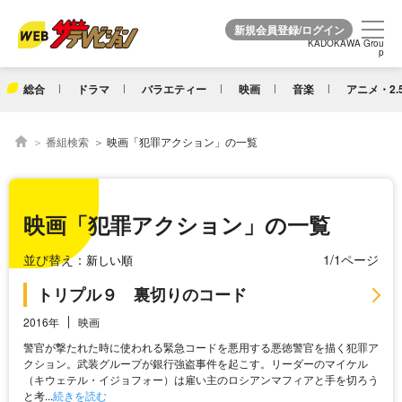
KADOKAWA Grou
KADOKAWA Grou
p
p
総合
ドラマ
バラエティー
映画
音楽
アニメ・2.
番組検索
映画「犯罪アクション」の一覧
映画「犯罪アクション」の一覧
並び替え：
1/1ページ
トリプル９ 裏切りのコード
2016年
映画
警官が撃たれた時に使われる緊急コードを悪用する悪徳警官を描く犯罪ア
クション。武装グループが銀行強盗事件を起こす。リーダーのマイケル
（キウェテル・イジョフォー）は雇い主のロシアンマフィアと手を切ろう
と考...
続きを読む