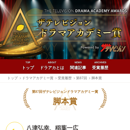
TOP
ABOUT
NEWS
ARCHIVES
トップ
ドラアカとは
関連記事
受賞履歴
トップ
ドラマアカデミー賞
受賞履歴
第87回
脚本賞
第87回ザテレビジョンドラマアカデミー賞
脚本賞
八津弘幸、稲葉一広