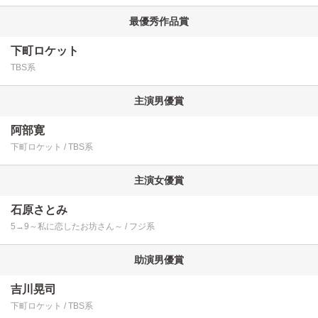
最優秀作品賞
下町ロケット
TBS系
主演男優賞
阿部寛
下町ロケット
TBS系
主演女優賞
石原さとみ
5→9～私に恋したお坊さん～
フジ系
助演男優賞
吉川晃司
下町ロケット
TBS系