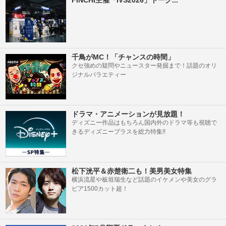
FINCHI主催「IVS2026」トーク...
千鳥がMC！「チャンスの時間」
クセ強めの疑問やニュースター発掘まで！話題のオリ
ジナルバラエティー
ドラマ・アニメーションが見放題！
ディズニー作品はもちろん国内外のドラマ等も視聴で
きるディズニープラスを総力特集!!
松下洸平＆赤楚衛二も！美男美女特集
横浜流星や板垣瑞生など話題のイケメンや美女のグラ
ビア1500カット超！