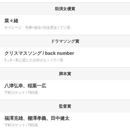
助演女優賞
菜々緒
サイレーン 刑事×彼女×完全悪女
フジ系
ドラマソング賞
クリスマスソング
back number
5→9～私に恋したお坊さん～
フジ系
脚本賞
八津弘幸、稲葉一広
下町ロケット
TBS系
監督賞
福澤克雄、棚澤孝義、田中健太
下町ロケット
TBS系