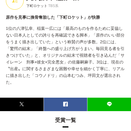
1
位
下町ロケット
TBS系
原作を見事に換骨奪胎した「下町ロケット」が快勝
1位の八津弘幸、稲葉一広には「最高のものを作るために妥協し
ない日本人としての誇りを再確認できる脚本」「原作のいい部分
をうまく描き出していた」という称賛の声が多数。2位には、
「驚愕の結末」「終盤への盛り上げ方がうまい。毎回見る者を引
きつけていた」と、オリジナルの結末で視聴者を引き込んだ「サ
イレーン 刑事×彼女×完全悪女」の佐藤嗣麻子。3位は、現在の
〝出産〟に関するさまざまな困難や幸せを細かく丁寧に、リアル
に描き出した「コウノドリ」の山本むつみ、坪田文が選出され
た。
受賞一覧