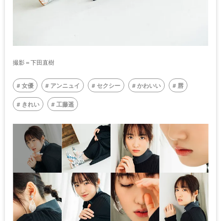
撮影＝下田直樹
女優
アンニュイ
セクシー
かわいい
唇
きれい
工藤遥