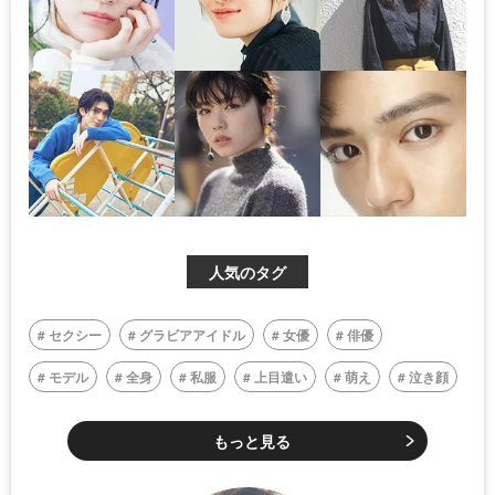
人気のタグ
セクシー
グラビアアイドル
女優
俳優
モデル
全身
私服
上目遣い
萌え
泣き顔
もっと見る