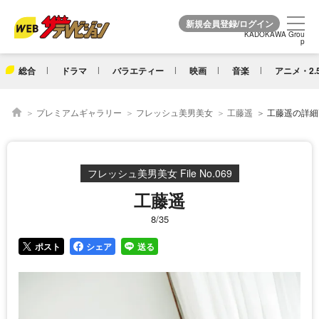
KADOKAWA Grou
KADOKAWA Grou
p
p
総合
ドラマ
バラエティー
映画
音楽
アニメ・2.
プレミアムギャラリー
フレッシュ美男美女
工藤遥
工藤遥の詳細画
フレッシュ美男美女 File No.069
工藤遥
8/35
ポスト
シェア
送る