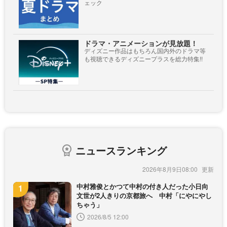
ェック
ドラマ・アニメーションが見放題！
ディズニー作品はもちろん国内外のドラマ等
も視聴できるディズニープラスを総力特集!!
ニュースランキング
2026年8月9日08:00
中村雅俊とかつて中村の付き人だった小日向
文世が2人きりの京都旅へ 中村「にやにやし
ちゃう」
2026/8/5 12:00