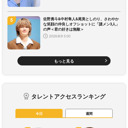
佐野勇斗&中村隼人&尾美としのり、さわやか
な笑顔の仲良しオフショットに「謎メン3人」
の声＜君の好きは無敵＞
2026/8/9 5:00
もっと見る
タレントアクセスランキング
今日
週間