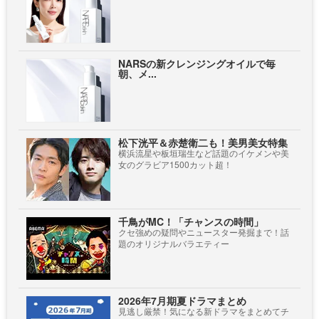
NARSの新クレンジングオイルで毎
朝、メ...
松下洸平＆赤楚衛二も！美男美女特集
横浜流星や板垣瑞生など話題のイケメンや美
女のグラビア1500カット超！
千鳥がMC！「チャンスの時間」
クセ強めの疑問やニュースター発掘まで！話
題のオリジナルバラエティー
2026年7月期夏ドラマまとめ
見逃し厳禁！気になる新ドラマをまとめてチ