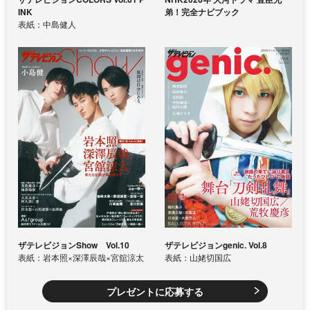
INK
弟！完全ナビブック
表紙：中島健人
ザテレビジョンShow Vol.10
ザテレビジョンgenic. Vol.8
表紙：岩本照×深澤辰哉×宮舘涼太
表紙：山姥切国広
プレゼントに応募する