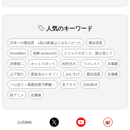
人気のキーワード
日本一の最低男 ※私の家族はニセモノだった
横浜流星
SnowMan
相棒 season23
クジャクのダンス、誰が見た？
赤楚衛二
ホットスポット
松村北斗
フォレスト
永瀬廉
山下智久
家政夫のミタゾノ
おむすび
横浜流星
永瀬廉
べらぼう～蔦重栄華乃夢噺～
冬ドラマ
日向坂46
秋アニメ
佐藤健
公式SNS