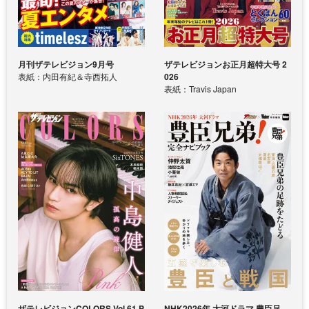
月刊ザテレビジョン9月号
ザテレビジョンお正月超特大号 2
表紙：内田有紀＆寺西拓人
026
表紙：Travis Japan
ザテレビジョンCOLORS Vol.61 P
NHK2026年 大河ドラマ 豊臣兄