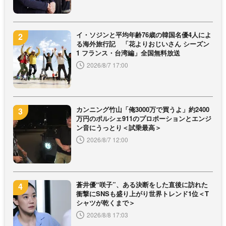
イ・ソジンと平均年齢76歳の韓国名優4人によ
る海外旅行記 「花よりおじいさん シーズン
1 フランス・台湾編」全国無料放送
2026/8/7 17:00
カンニング竹山「俺3000万で買うよ」約2400
万円のポルシェ911のプロポーションとエンジ
ン音にうっとり＜試乗最高＞
2026/8/7 12:00
蒼井優“咲子”、ある決断をした直後に訪れた
衝撃にSNSも盛り上がり世界トレンド1位＜T
シャツが乾くまで＞
2026/8/8 17:03