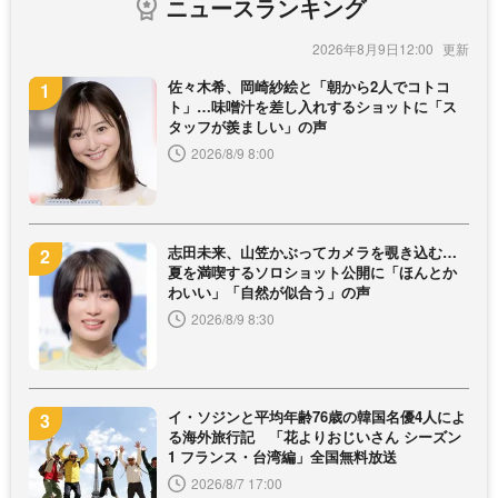
ニュースランキング
2026年8月9日12:00
佐々木希、岡崎紗絵と「朝から2人でコトコ
ト」…味噌汁を差し入れするショットに「ス
タッフが羨ましい」の声
2026/8/9 8:00
志田未来、山笠かぶってカメラを覗き込む…
夏を満喫するソロショット公開に「ほんとか
わいい」「自然が似合う」の声
2026/8/9 8:30
イ・ソジンと平均年齢76歳の韓国名優4人によ
る海外旅行記 「花よりおじいさん シーズン
1 フランス・台湾編」全国無料放送
2026/8/7 17:00