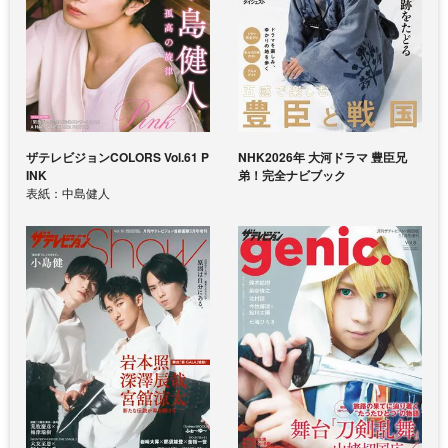
ザテレビジョンCOLORS Vol.61 P
NHK2026年 大河ドラマ 豊臣兄
INK
弟！完全ナビブック
表紙：中島健人