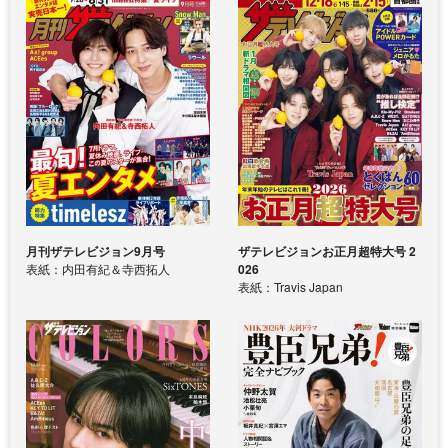
月刊ザテレビジョン9月号
ザテレビジョンお正月超特大号 2
表紙：内田有紀＆寺西拓人
026
表紙：Travis Japan