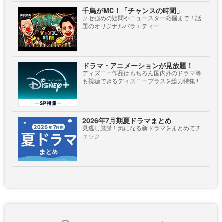
千鳥がMC！「チャンスの時間」
クセ強めの疑問やニュースター発掘まで！話
題のオリジナルバラエティー
ドラマ・アニメーションが見放題！
ディズニー作品はもちろん国内外のドラマ等
も視聴できるディズニープラスを総力特集!!
2026年7月期夏ドラマまとめ
見逃し厳禁！気になる新ドラマをまとめてチ
ェック