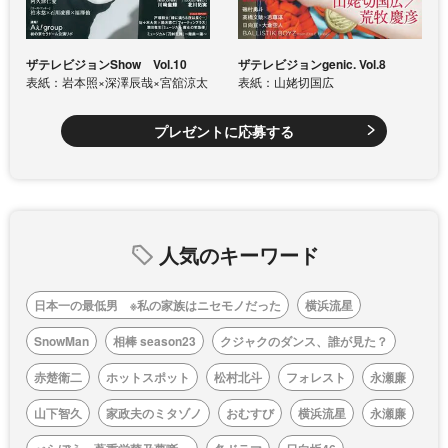
ザテレビジョンShow Vol.10
ザテレビジョンgenic. Vol.8
表紙：岩本照×深澤辰哉×宮舘涼太
表紙：山姥切国広
プレゼントに応募する
人気のキーワード
日本一の最低男 ※私の家族はニセモノだった
横浜流星
SnowMan
相棒 season23
クジャクのダンス、誰が見た？
赤楚衛二
ホットスポット
松村北斗
フォレスト
永瀬廉
山下智久
家政夫のミタゾノ
おむすび
横浜流星
永瀬廉