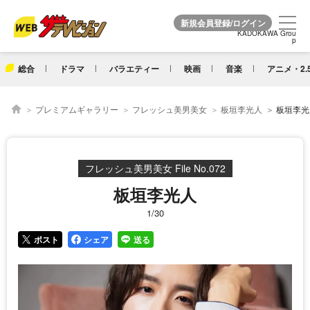
KADOKAWA Grou
KADOKAWA Grou
p
p
総合
ドラマ
バラエティー
映画
音楽
アニメ・2.
プレミアムギャラリー
フレッシュ美男美女
板垣李光人
板垣李光人
フレッシュ美男美女 File No.072
板垣李光人
1/30
ポスト
シェア
送る