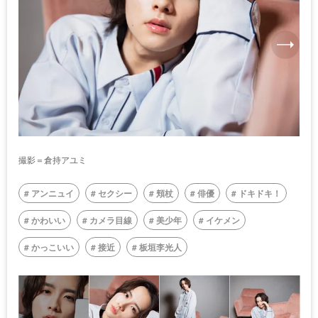
撮影＝倉持アユミ
アンニュイ
セクシー
頬杖
俳優
ドキドキ！
かわいい
カメラ目線
美少年
イケメン
かっこいい
接近
板垣李光人