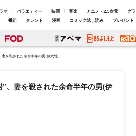
ラマ
バラエティー
映画
音楽
アニメ・2.5次元
グラ
番組
タレント
漫画
コミック試し読み
プレゼント
れた余命半年の男(伊武雅刀)の“復讐代行”に挑む
岩”、妻を殺された余命半年の男(伊