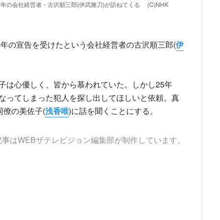
半年の会社経営者・古沢順三郎(伊武雅刀)が訪ねてくる
(C)NHK
命半年の宣告を受けたという会社経営者の古沢順三郎(
伊
子は心優しく、皆から慕われていた。しかし25年
なってしまった犯人を探し出してほしいと依頼。真
同僚の美佐子(
浅香唯
)に話を聞くことにする。
記事はWEBザテレビジョン編集部が制作しています。