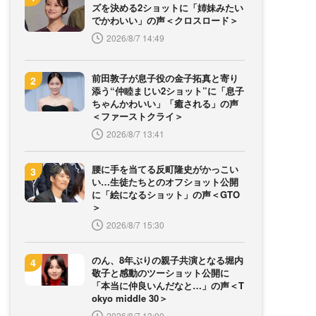
ズを決める2ショットに「姉妹みたい
でかわいい」の声＜クロスロード＞
2026/8/7 14:49
前田敦子が息子役の金子拓真と寄り
添う“仲睦まじい2ショット”に「息子
ちゃんかわいい」「癒される」の声
＜ファーストクライ＞
2026/8/7 13:41
腰に手を当てる反町隆史がかっこい
い…生徒たちとのオフショット公開
に「絵になるショット」の声＜GTO
＞
2026/8/7 15:30
のん、8年ぶりの親子共演となる堀内
敬子と感動のツーショット公開に
「本当に仲良いんだなと…」の声＜T
okyo middle 30＞
2026/8/7 13:00