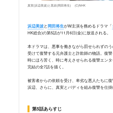
真実(浜辺美波)と黒岩(岡田将生)
(C)NHK
浜辺美波
と
岡田将生
がW主演を務めるドラマ「
HK総合)の第5話が11月6日(金)に放送される。
本ドラマは、悪事を働きながら罰せられずのう
受けて復讐する元弁護士と詐欺師の物語。復讐
時にほろ苦く、時に考えさせられる復讐エンタ
完結の全7話を描く。
被害者からの依頼を受け、卑劣な悪人たちに復
浜辺、さらに、真実とバディを組み復讐を仕掛
第5話あらすじ