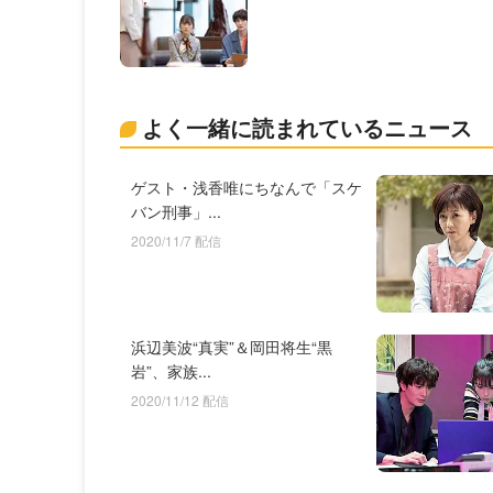
よく一緒に読まれているニュース
ゲスト・浅香唯にちなんで「スケ
バン刑事」...
2020/11/7 配信
浜辺美波“真実”＆岡田将生“黒
岩”、家族...
2020/11/12 配信