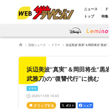
ニュース
ド
トップ
特集
芸能ニュース
ドラマ
浜辺美波“真実”＆岡田将生“黒岩”、妻を殺さ
浜辺美波“真実”＆岡田将生“黒
武雅刀)の“復讐代行”に挑む
ドラマ
2020/11/05 16:03
ポスト
シェア