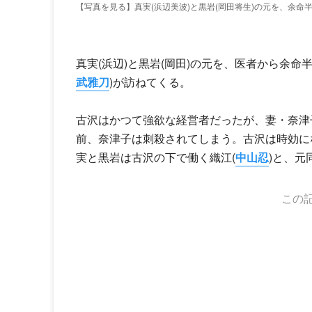
【写真を見る】真実(浜辺美波)と黒岩(岡田将生)の元を、余命
真実(浜辺)と黒岩(岡田)の元を、医者から余
武雅刀
)が訪ねてくる。
古沢はかつて強欲な経営者だったが、妻・奈津
前、奈津子は刺殺されてしまう。古沢は時効に
実と黒岩は古沢の下で働く織江(
中山忍
)と、元
この