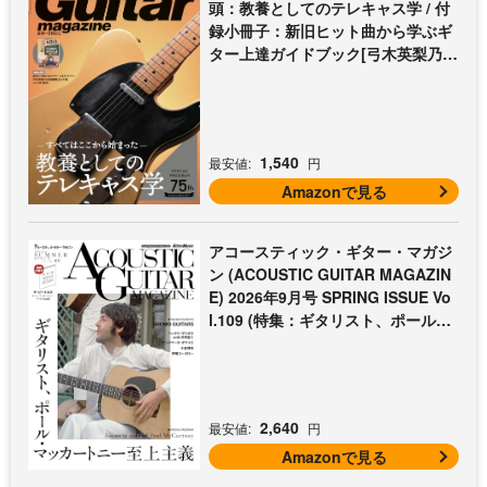
頭：教養としてのテレキャス学 / 付
録小冊子：新旧ヒット曲から学ぶギ
ター上達ガイドブック[弓木英梨乃の
放課後エレキ部 最終回])
1,540
最安値:
円
Amazonで見る
アコースティック・ギター・マガジ
ン (ACOUSTIC GUITAR MAGAZIN
E) 2026年9月号 SPRING ISSUE Vo
l.109 (特集：ギタリスト、ポール・
マッカートニー至上主義 / 特別付録
歌本小冊子：ザ・ビートルズ〜ポー
ル・マッカートニー・アコギ名曲選)
2,640
最安値:
円
Amazonで見る