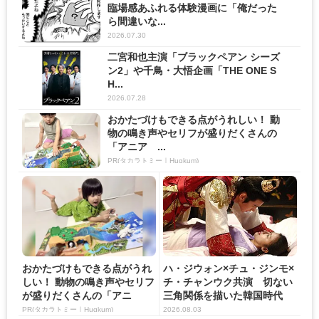
臨場感あふれる体験漫画に「俺だった
ら間違いな...
2026.07.30
二宮和也主演「ブラックペアン シーズ
ン2」や千鳥・大悟企画「THE ONE S
H...
2026.07.28
おかたづけもできる点がうれしい！ 動
物の鳴き声やセリフが盛りだくさんの
「アニア ...
PR(タカラトミー｜Hugkum)
おかたづけもできる点がうれ
ハ・ジウォン×チュ・ジンモ×
しい！ 動物の鳴き声やセリフ
チ・チャンウク共演 切ない
が盛りだくさんの「アニ
三角関係を描いた韓国時代
ア ...
劇...
PR(タカラトミー｜Hugkum)
2026.08.03