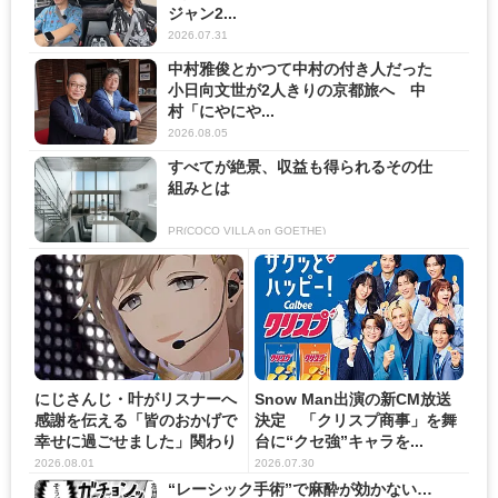
ジャン2...
2026.07.31
中村雅俊とかつて中村の付き人だった
小日向文世が2人きりの京都旅へ 中
村「にやにや...
2026.08.05
すべてが絶景、収益も得られるその仕
組みとは
PR(COCO VILLA on GOETHE)
にじさんじ・叶がリスナーへ
Snow Man出演の新CM放送
感謝を伝える「皆のおかげで
決定 「クリスプ商事」を舞
幸せに過ごせました」関わり
台に“クセ強”キャラを...
の...
2026.08.01
2026.07.30
“レーシック手術”で麻酔が効かない…