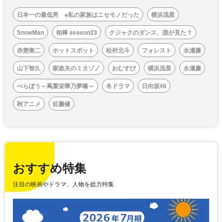
日本一の最低男 ※私の家族はニセモノだった
横浜流星
SnowMan
相棒 season23
クジャクのダンス、誰が見た？
赤楚衛二
ホットスポット
松村北斗
フォレスト
永瀬廉
山下智久
家政夫のミタゾノ
おむすび
横浜流星
永瀬廉
べらぼう～蔦重栄華乃夢噺～
冬ドラマ
日向坂46
秋アニメ
佐藤健
おすすめ特集
注目の映画やドラマ、人物を総力特集