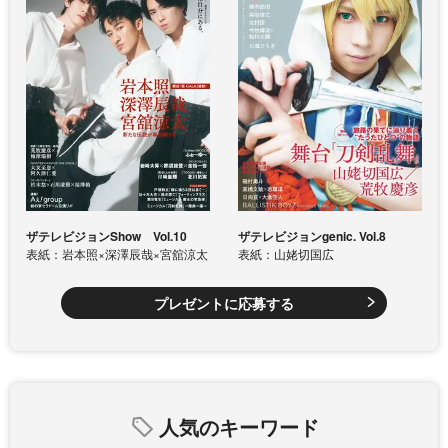
ザテレビジョンShow Vol.10
ザテレビジョンgenic. Vol.8
表紙：岩本照×深澤辰哉×宮舘涼太
表紙：山姥切国広
プレゼントに応募する
人気のキーワード