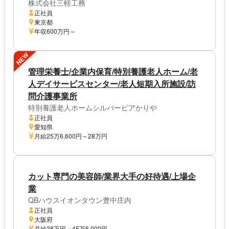
株式会社三軽工務
正社員
東京都
年収600万円～
NEW
管理栄養士/企業内保育/特別養護老人ホーム/老
人デイサービスセンター/老人短期入所施設/訪
問介護事業所
特別養護老人ホームシルバーピアかりや
正社員
愛知県
月給25万6,600円～28万円
カット専門の美容師/業界大手の好待遇/上場企
業
QBハウスイオンタウン豊中庄内
正社員
大阪府
月給28万円～45万6,000円