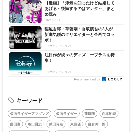
【漫画】「浮気を知ったけど結婚して
あげる～後悔するのはアナタ～」まと
め読み
2026.07.31
稲垣吾郎・草彅剛・香取慎吾の3人が
新進気鋭のクリエイターと企画でコラ
ボ！
PR(ザテレビジョン)
注目作が続々のディズニープラスを特
集！
PR(ザテレビジョン)
Recommended by
キーワード
仮面ライダーアマゾンズ
仮面ライダー
前嶋曜
白本彩奈
藤田富
谷口賢志
武田玲奈
東亜優
白倉伸一郎