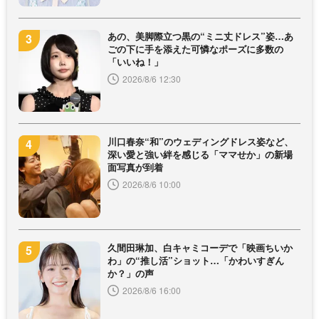
あの、美脚際立つ黒の“ミニ丈ドレス”姿…あ
ごの下に手を添えた可憐なポーズに多数の
「いいね！」
2026/8/6 12:30
川口春奈“和”のウェディングドレス姿など、
深い愛と強い絆を感じる「ママせか」の新場
面写真が到着
2026/8/6 10:00
久間田琳加、白キャミコーデで「映画ちいか
わ」の“推し活”ショット…「かわいすぎん
か？」の声
2026/8/6 16:00