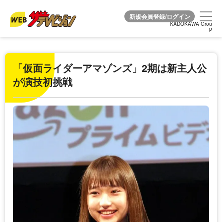
KADOKAWA Grou
KADOKAWA Grou
p
p
「仮面ライダーアマゾンズ」2期は新主人公
が演技初挑戦