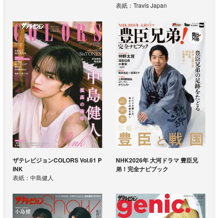
表紙：Travis Japan
ザテレビジョンCOLORS Vol.61 P
NHK2026年 大河ドラマ 豊臣兄
INK
弟！完全ナビブック
表紙：中島健人