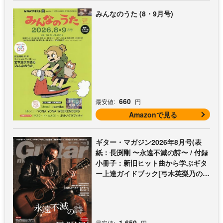
みんなのうた (8・9月号)
660
最安値:
円
Amazonで見る
ギター・マガジン2026年8月号(表
紙：長渕剛 〜永遠不滅の詩〜 / 付録
小冊子：新旧ヒット曲から学ぶギタ
ー上達ガイドブック[弓木英梨乃の放
課後エレキ部 Vol.9])
1,650
最安値:
円