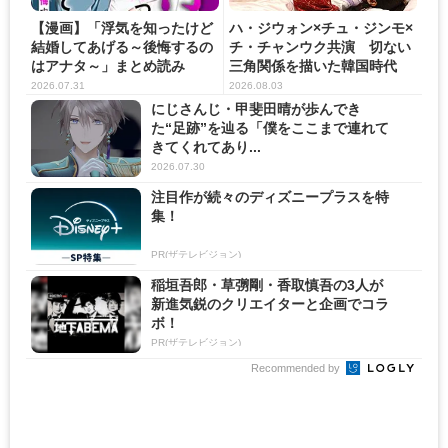
【漫画】「浮気を知ったけど
ハ・ジウォン×チュ・ジンモ×
結婚してあげる～後悔するの
チ・チャンウク共演 切ない
はアナタ～」まとめ読み
三角関係を描いた韓国時代
劇...
2026.07.31
2026.08.03
にじさんじ・甲斐田晴が歩んでき
た“足跡”を辿る「僕をここまで連れて
きてくれてあり...
2026.07.30
注目作が続々のディズニープラスを特
集！
PR(ザテレビジョン)
稲垣吾郎・草彅剛・香取慎吾の3人が
新進気鋭のクリエイターと企画でコラ
ボ！
PR(ザテレビジョン)
Recommended by