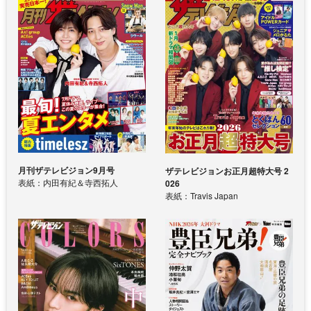
月刊ザテレビジョン9月号
ザテレビジョンお正月超特大号 2
表紙：内田有紀＆寺西拓人
026
表紙：Travis Japan