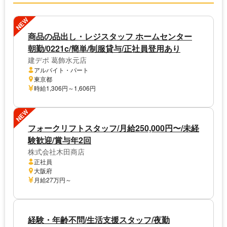
NEW
商品の品出し・レジスタッフ ホームセンター
朝勤/0221c/簡単/制服貸与/正社員登用あり
建デポ 葛飾水元店
アルバイト・パート
東京都
時給1,306円～1,606円
NEW
フォークリフトスタッフ/月給250,000円〜/未経
験歓迎/賞与年2回
株式会社木田商店
正社員
大阪府
月給27万円～
経験・年齢不問/生活支援スタッフ/夜勤