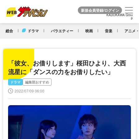
KADOKAWA Grou
KADOKAWA Grou
p
p
総合
ドラマ
バラエティー
映画
音楽
アニメ・
「彼女、お借りします」桜田ひより、大西
流星に「ダンスの力をお借りしたい」
ドラマ
編集部おすすめ
2022/07/09 06:00