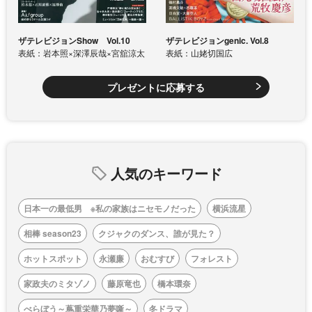
ザテレビジョンShow Vol.10
ザテレビジョンgenic. Vol.8
表紙：岩本照×深澤辰哉×宮舘涼太
表紙：山姥切国広
プレゼントに応募する
人気のキーワード
日本一の最低男 ※私の家族はニセモノだった
横浜流星
相棒 season23
クジャクのダンス、誰が見た？
ホットスポット
永瀬廉
おむすび
フォレスト
家政夫のミタゾノ
藤原竜也
橋本環奈
べらぼう～蔦重栄華乃夢噺～
冬ドラマ