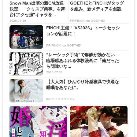
Snow Man出演の新CM放送
GOETHEとFINCHIがタッグ
決定 「クリスプ商事」を舞
を組み、新メディアを創設
台に“クセ強”キャラを...
2026.07.30
PR(FINCHI on GOETHE)
FINCHI主催「IVS2026」トークセッシ
ョンが話題に！
PR(FINCHI on GOETHE)
“レーシック手術”で麻酔が効かない…
臨場感あふれる体験漫画に「俺だった
ら間違いな...
2026.07.30
【大人気】ひんやり冷感寝具で快適な
睡眠をあなたに。
PR(アイリスプラザ)