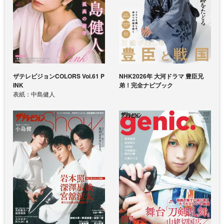
ザテレビジョンCOLORS Vol.61 P
NHK2026年 大河ドラマ 豊臣兄
INK
弟！完全ナビブック
表紙：中島健人