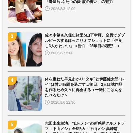
「奇皇后 ふたつの愛 涙の誓い」の魅力
2026/8/3 12:00
佐々木希＆久保史緒里&山下幸輝、全員でダブ
ルピースするほっこりオフショットに「仲良
し3人かわいい」＜告白－25年目の秘密－＞
2026/8/7 5:00
体を重ねた早見あかり“タキ”と伊藤健太郎“レ
イ”は甘い時間を過ごす…後日、2人は試作品
を作るため久々に再会する＜一緒にごはんを
たべるだけ＞
2026/8/6 22:30
志田未来主演、“山×メシ”の新感覚グルメドラ
マ「下山メシ」全8話＆「下山メシ 高崎篇」