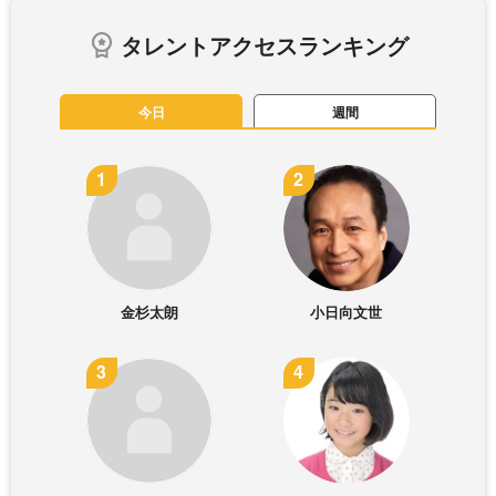
タレントアクセスランキング
今日
週間
金杉太朗
小日向文世