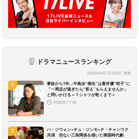
ドラマニュースランキング
2026年8月7日12:00
事故から1年…中島歩“樹生”は蒼井優“咲子”に
「一周忌が過ぎたら“答え”もらえませんか」
と問いかける＜Ｔシャツが乾くまで＞
2026/8/7 7:00
ハ・ジウォン×チュ・ジンモ×チ・チャンウク
共演 切ない三角関係を描いた韓国時代劇