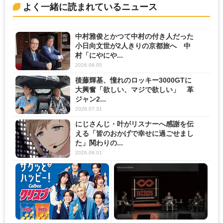
よく一緒に読まれているニュース
中村雅俊とかつて中村の付き人だった
小日向文世が2人きりの京都旅へ 中
村「にやにや...
2026.08.05
後藤輝基、憧れのロッキー3000GTに
大興奮「欲しい、マジで欲しい」 革
ジャン2...
2026.07.31
にじさんじ・叶がリスナーへ感謝を伝
える「皆のおかげで幸せに過ごせまし
た」関わりの...
2026.08.01