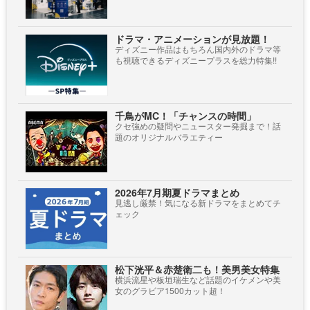
ドラマ・アニメーションが見放題！
ディズニー作品はもちろん国内外のドラマ等
も視聴できるディズニープラスを総力特集!!
千鳥がMC！「チャンスの時間」
クセ強めの疑問やニュースター発掘まで！話
題のオリジナルバラエティー
2026年7月期夏ドラマまとめ
見逃し厳禁！気になる新ドラマをまとめてチ
ェック
松下洸平＆赤楚衛二も！美男美女特集
横浜流星や板垣瑞生など話題のイケメンや美
女のグラビア1500カット超！