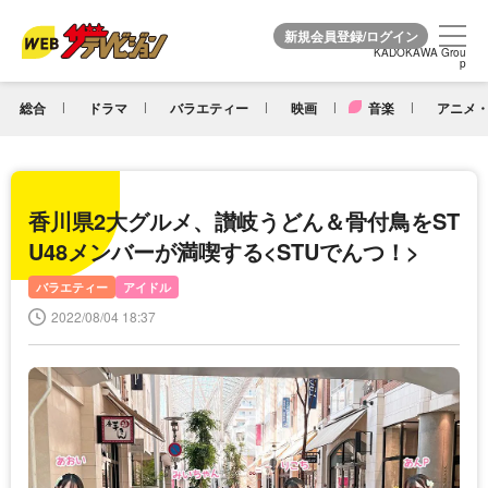
KADOKAWA Grou
KADOKAWA Grou
p
p
総合
ドラマ
バラエティー
映画
音楽
アニメ・
香川県2大グルメ、讃岐うどん＆骨付鳥をST
U48メンバーが満喫する<STUでんつ！>
バラエティー
アイドル
2022/08/04 18:37