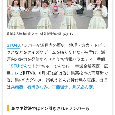
香川県高松市の商店街で課外授業第2弾
(C)HTV
STU48
メンバーが瀬戸内の歴史・地理・方言・トピッ
クスなどをクイズやゲームを織り交ぜながら学び、瀬
戸内の魅力を発信するせとうち情報バラエティー番組
「
STUでんつ！
(すちゅーでんつ)」（毎週金曜深夜 広
島テレビ[HTV])。8月5日(金)は香川県高松市の商店街で
香川県の2大グルメ、讃岐うどんと骨付鳥を堪能。出演
は
兵頭葵
、
石田みなみ
、
工藤理子
、
川又あん奈
。
鳥マネ対決ではドン引きされるメンバーも