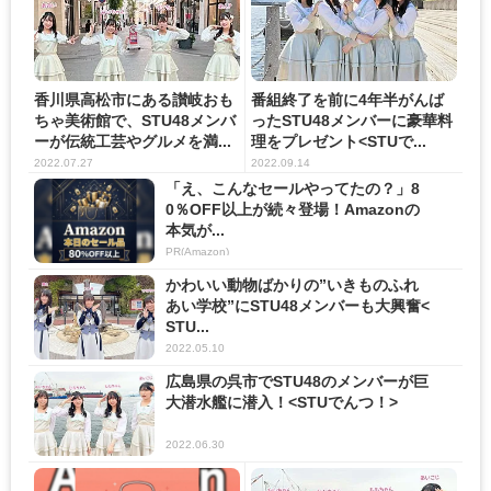
香川県高松市にある讃岐おも
番組終了を前に4年半がんば
ちゃ美術館で、STU48メンバ
ったSTU48メンバーに豪華料
ーが伝統工芸やグルメを満...
理をプレゼント<STUで...
2022.07.27
2022.09.14
「え、こんなセールやってたの？」8
0％OFF以上が続々登場！Amazonの
本気が...
PR(Amazon)
かわいい動物ばかりの”いきものふれ
あい学校”にSTU48メンバーも大興奮<
STU...
2022.05.10
広島県の呉市でSTU48のメンバーが巨
大潜水艦に潜入！<STUでんつ！>
2022.06.30