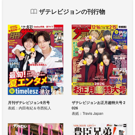
ザテレビジョンの刊行物
月刊ザテレビジョン9月号
ザテレビジョンお正月超特大号 2
表紙：内田有紀＆寺西拓人
026
表紙：Travis Japan