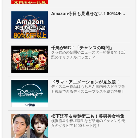
Amazon今日も見逃せない！80%OF...
千鳥がMC！「チャンスの時間」
クセ強めの疑問やニュースター発掘まで！話
題のオリジナルバラエティー
ドラマ・アニメーションが見放題！
ディズニー作品はもちろん国内外のドラマ等
も視聴できるディズニープラスを総力特集!!
松下洸平＆赤楚衛二も！美男美女特集
横浜流星や板垣瑞生など話題のイケメンや美
女のグラビア1500カット超！