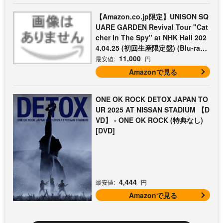
【Amazon.co.jp限定】UNISON SQ
UARE GARDEN Revival Tour "Cat
cher In The Spy" at NHK Hall 202
4.04.25 (初回生産限定盤) (Blu-ray)
- UNISON SQUARE GARDEN (コッ
11,000
最安値:
円
トン巾着付)
Amazonで見る
ONE OK ROCK DETOX JAPAN TO
UR 2025 AT NISSAN STADIUM 【D
VD】 - ONE OK ROCK (特典なし)
[DVD]
4,444
最安値:
円
Amazonで見る