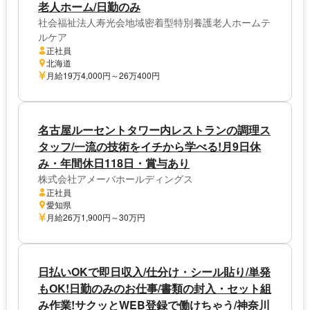
老人ホーム/日勤のみ
社会福祉法人寿光会地域密着型特別養護老人ホームテ
ルケア
正社員
北海道
月給19万4,000円～26万400円
名古屋ルーセントタワー内レストランの調理ス
タッフ/一流の技術をイチから学べる!月9日休
み・年間休日118日・賞与あり
株式会社アメーバホールディングス
正社員
愛知県
月給26万1,900円～30万円
日払いOKで即日収入/仕分け・シール貼り/単発
もOK!日勤のみのお仕事/書類の封入・セット組
み作業!サクッとWEB登録で働けちゃう/神奈川