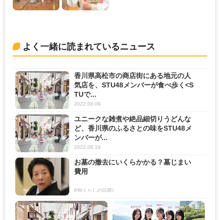
よく一緒に読まれているニュース
香川県高松市の商店街にある地元の人
気店を、STU48メンバーが食べ歩く<S
TUで...
2022.08.09
ユニークな雑煮や絶品細切りうどんな
ど、香川県のふるさとの味をSTU48メ
ンバーが...
2022.08.19
お墓の撤去にいくらかかる？墓じまい
費用
PR(くらしの話題)