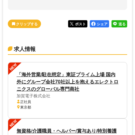
ポスト
シェア
送る
求人情報
NEW
「海外営業/駐在想定」東証プライム上場 国内
外にグループ会社70社以上を抱えるエレクトロ
ニクスのグローバル専門商社
加賀電子株式会社
正社員
東京都
NEW
無資格/介護職員・ヘルパー/賞与あり/特別養護