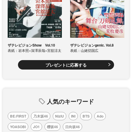
ザテレビジョンShow Vol.10
ザテレビジョンgenic. Vol.8
表紙：岩本照×深澤辰哉×宮舘涼太
表紙：山姥切国広
プレゼントに応募する
人気のキーワード
BE:FIRST
乃木坂46
NiziU
INI
BTS
Ado
YOASOBI
JO1
櫻坂46
日向坂46