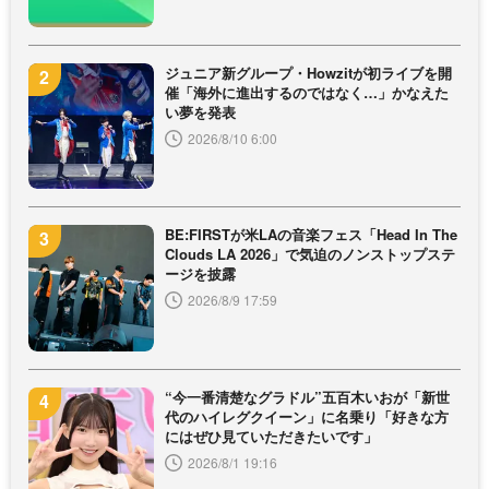
ジュニア新グループ・Howzitが初ライブを開
催「海外に進出するのではなく…」かなえた
い夢を発表
2026/8/10 6:00
BE:FIRSTが米LAの音楽フェス「Head In The
Clouds LA 2026」で気迫のノンストップステ
ージを披露
2026/8/9 17:59
“今一番清楚なグラドル”五百木いおが「新世
代のハイレグクイーン」に名乗り「好きな方
にはぜひ見ていただきたいです」
2026/8/1 19:16