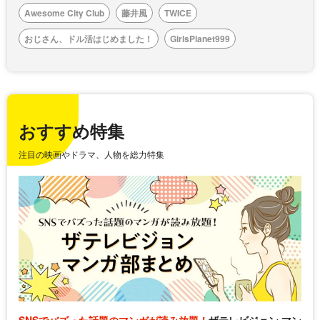
Awesome City Club
藤井風
TWICE
おじさん、ドル活はじめました！
GirlsPlanet999
おすすめ特集
注目の映画やドラマ、人物を総力特集
SNSでバズった話題のマンガが読み放題！
ザテレビジョン マン