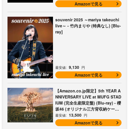
Amazonで見る
souvenir 2025 ～mariya takeuchi
live～ - 竹内まりや (特典なし) [Blu-
ray]
9,130
最安値:
円
Amazonで見る
【Amazon.co.jp限定】5th YEAR A
NNIVERSARY LIVE at MUFG STAD
IUM (完全生産限定盤) (Blu-ray) - 櫻
坂46 (オリジナル三方背収納ケース
付)
13,500
最安値:
円
Amazonで見る