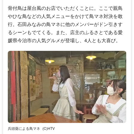
骨付鳥は屋台風のお店でいただくことに。ここで親鳥
やひな鳥などの人気メニューをかけて鳥マネ対決を敢
行。
石田みなみ
の鳥マネに他のメンバーがドン引きす
るシーンもでてくる。また、店主のふるさとである愛
媛県今治市の人気グルメが登場し、4人とも大喜び。
兵頭葵による鳥マネ
(C)HTV