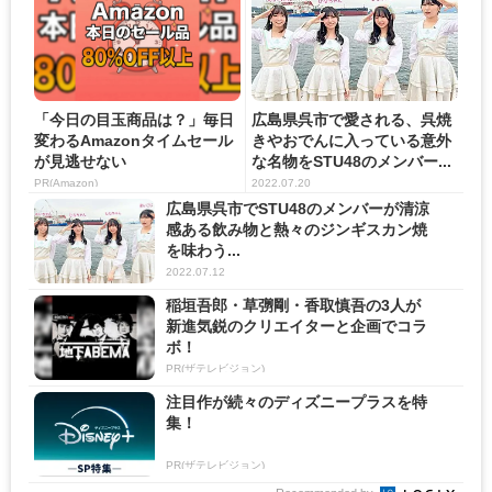
「今日の目玉商品は？」毎日
広島県呉市で愛される、呉焼
変わるAmazonタイムセール
きやおでんに入っている意外
が見逃せない
な名物をSTU48のメンバー...
PR(Amazon)
2022.07.20
広島県呉市でSTU48のメンバーが清涼
感ある飲み物と熱々のジンギスカン焼
を味わう...
2022.07.12
稲垣吾郎・草彅剛・香取慎吾の3人が
新進気鋭のクリエイターと企画でコラ
ボ！
PR(ザテレビジョン)
注目作が続々のディズニープラスを特
集！
PR(ザテレビジョン)