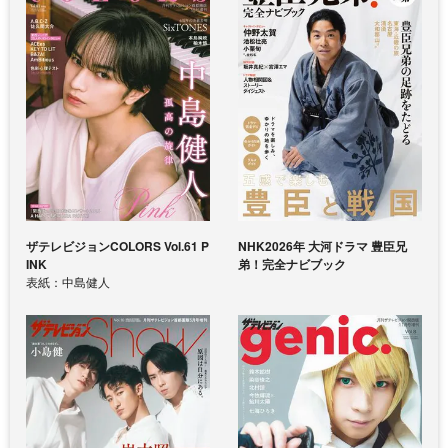
ザテレビジョンCOLORS Vol.61 P
NHK2026年 大河ドラマ 豊臣兄
INK
弟！完全ナビブック
表紙：中島健人