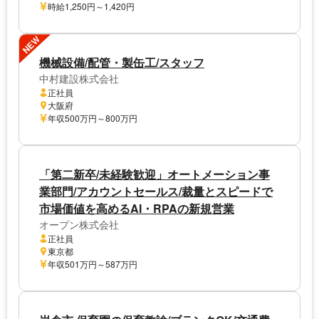
時給1,250円～1,420円
NEW
機械設備/配管・製缶工/スタッフ
中村建設株式会社
正社員
大阪府
年収500万円～800万円
「第二新卒/未経験歓迎」オートメーション事
業部門/アカウントセールス/裁量とスピードで
市場価値を高めるAI・RPAの新規営業
オープン株式会社
正社員
東京都
年収501万円～587万円