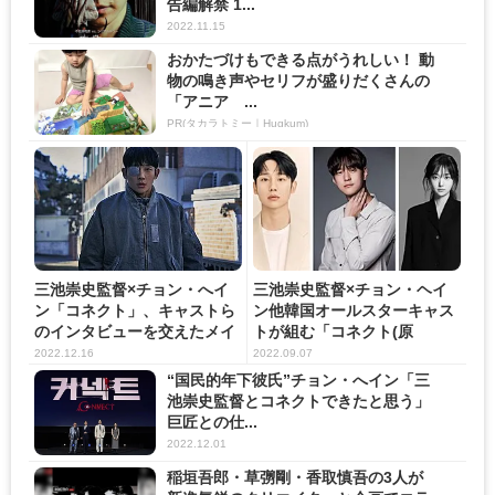
告編解禁 1...
2022.11.15
おかたづけもできる点がうれしい！ 動
物の鳴き声やセリフが盛りだくさんの
「アニア ...
PR(タカラトミー｜Hugkum)
三池崇史監督×チョン・へイ
三池崇史監督×チョン・ヘイ
ン「コネクト」、キャストら
ン他韓国オールスターキャス
のインタビューを交えたメイ
トが組む「コネクト(原
キ...
題)」...
2022.12.16
2022.09.07
“国民的年下彼氏”チョン・へイン「三
池崇史監督とコネクトできたと思う」
巨匠との仕...
2022.12.01
稲垣吾郎・草彅剛・香取慎吾の3人が