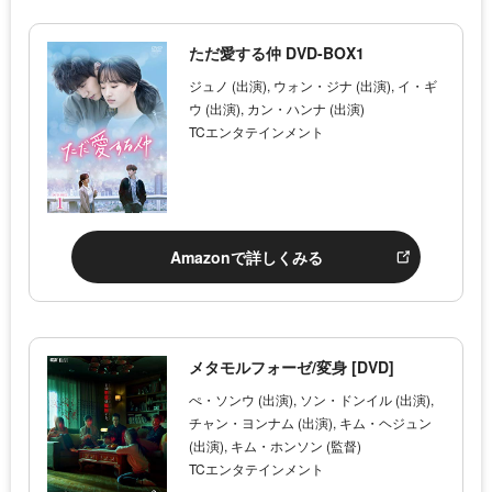
ただ愛する仲 DVD-BOX1
ジュノ (出演), ウォン・ジナ (出演), イ・ギ
ウ (出演), カン・ハンナ (出演)
TCエンタテインメント
Amazonで詳しくみる
メタモルフォーゼ/変身 [DVD]
ぺ・ソンウ (出演), ソン・ドンイル (出演),
チャン・ヨンナム (出演), キム・ヘジュン
(出演), キム・ホンソン (監督)
TCエンタテインメント