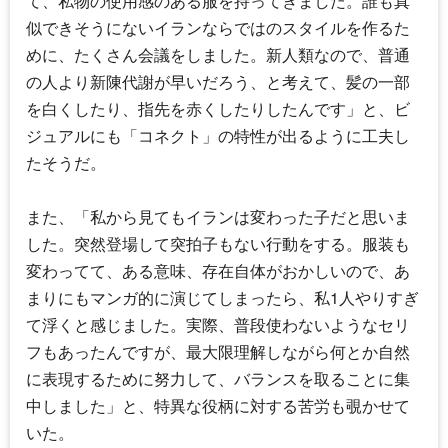
て、私物の使用感のある服を持ってきました。誰も真
似できそうにないイランならではのスタイルを作るた
めに、たくさん会議をしました。新人類なので、普通
の人より新陳代謝が早いだろう、と考えて、髪の一部
を白くしたり、指先を赤くしたりしたんです」と、ビ
ジュアルにも「コネクト」の特性が出るように工夫し
たそうだ。
また、「私から見てもイランは変わった子だと思いま
した。突然登場して突拍子もない行動をする。服装も
変わってて、ある意味、存在自体がおかしいので、あ
まりにもマンガ的に演じてしまったら、私1人やりすぎ
て浮くと感じました。実際、普段使わないようなセリ
フもあったんですが、最大限理解しながら何とか自然
に表現するために努力して、バランスを取ることに集
中しました」と、特異な役柄に対する苦労も覗かせて
いた。