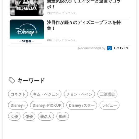
新進気鋭のクリエイターと企画でコラ
ボ！
PR(ザテレビジョン)
注目作が続々のディズニープラスを特
集！
PR(ザテレビジョン)
Recommended by
キーワード
コネクト
キム・ヘジュン
チョン・ヘイン
三池崇史
Disney+
Disney+PICKUP
Disney+スター
レビュー
女優
俳優
著名人
動画