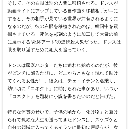
そして、その右眼は別の人間に移植される。ドンスが
動画サイトにアップしている自作曲を移植相手が耳に
すると、その相手が見ている世界が共有されるように
なるのだが、彼の右眼を移植されたのは、韓国中を震
撼させている、死体を彫刻のように加工して大衆の前
に展示する“死体アート”の連続殺人鬼だった。ドンスは
眼を取り返すために犯人を追っていく。
ドンスは臓器ハンターたちに追われ始めるのだが、彼
がピンチに陥るたびに、どこからともなく現れて助け
てくれる女性が…。彼女は、チェ・イランと名乗り、
幼い頃に「コネクト」に助けられた事があり、いつか
「コネクト」を題材に小説を書きたいのだと告げた。
特異な体質のせいで、子供の頃から「化け物」と避け
られて孤独な人生を送ってきたドンスは、ズケズケと
自分の領域に入ってくるイランに最初は戸惑うが、次