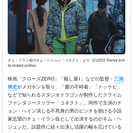
チェ・イラン役のキム・ヘジュン「コネクト」より
(C)2022 Disney and
its related entities
映画「クローズZERO」「殺し屋1」などの監督・
三池
崇史
がメガホンを取り、「愛の不時着」「トッケビ」
などで知られるスタジオドラゴンが制作したクライム
ファンタジースリラー「コネクト」。同作で主演のチ
ョン・へイン演じる不死身の男のピンチを助ける小説
家志望のチェ・イラン役として出演するのがキム・ヘ
ジュンだ。話題作に続々出演し活躍の幅を広げている