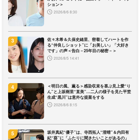
ション＞
2026/8/6 8:30
佐々木希＆久保史緒里、密着してハートを作
る“仲良しショット”に「お美しい」「大好き
です」の声＜告白－25年目の秘密－＞
2026/8/5 14:41
＜明日の風、薫る＞感染収束を喜ぶ見上愛“り
ん”と上坂樹里“直美”…二人の様子を見た平埜
生成“黒川”は意外な提案をする
2026/8/6 8:15
坂井真紀“優子”は、寺西拓人“澄晴”＆内田有
紀“葵”に「ふたりに聞きたいことがあるの」