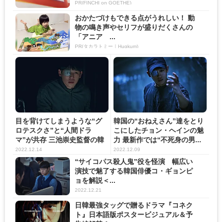
PR(FINCHI on GOETHE)
おかたづけもできる点がうれしい！ 動
物の鳴き声やセリフが盛りだくさんの
「アニア ...
PR(タカラトミー｜Hugkum)
目を背けてしまうような“グ
韓国の“おねえさん”達をとり
ロテスクさ”と“人間ドラ
こにしたチョン・ヘインの魅
マ”が共存 三池崇史監督の韓
力 最新作では“不死身の男...
国...
2022.12.14
2022.12.09
“サイコパス殺人鬼”役を怪演 幅広い
演技で魅了する韓国俳優コ・ギョンピ
ョを解説＜...
2022.12.21
日韓最強タッグで贈るドラマ『コネク
ト』日本語版ポスタービジュアル＆予