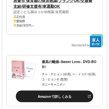
岩倉市 保育園の保育教諭/ブランクOK/交通費
支給/研修支援有/車通勤OK
認定こども園ゆうか幼稚園 保育園部
正社員
愛知県
月給19万円～
Sponsored by
最高の離婚~Sweet Love~ DVD-BO
X1
チャ・テヒョン (出演), ペ・ドゥナ (出演),
ユ・ヒョンギ (監督)
ポニーキャニオン
Amazonで詳しくみる