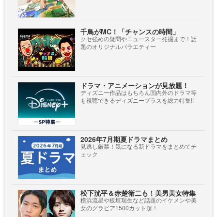
千鳥がMC！「チャンスの時間」
クセ強めの疑問やニュースター発掘まで！話
題のオリジナルバラエティー
ドラマ・アニメーションが見放題！
ディズニー作品はもちろん国内外のドラマ等
も視聴できるディズニープラスを総力特集!!
2026年7月期夏ドラマまとめ
見逃し厳禁！気になる新ドラマをまとめてチ
ェック
松下洸平＆赤楚衛二も！美男美女特集
横浜流星や板垣瑞生など話題のイケメンや美
女のグラビア1500カット超！