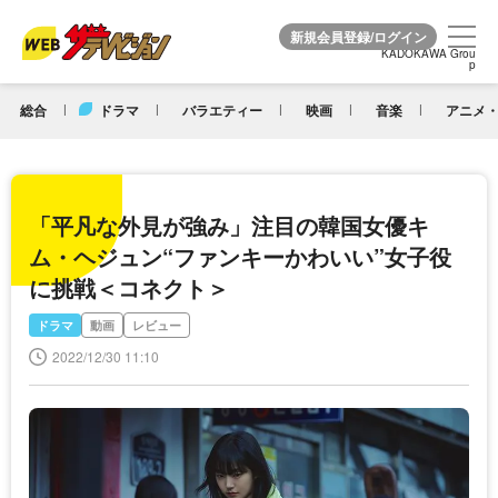
KADOKAWA Grou
KADOKAWA Grou
p
p
総合
ドラマ
バラエティー
映画
音楽
アニメ・
「平凡な外見が強み」注目の韓国女優キ
ム・ヘジュン“ファンキーかわいい”女子役
に挑戦＜コネクト＞
ドラマ
動画
レビュー
2022/12/30 11:10