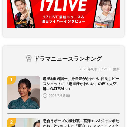
ドラマニュースランキング
2026年8月6日12:00
趣里&田辺誠一、身長差がかわいい仲良しピー
スショットに「趣里様かわいい」の声＜大空
港～GATE24～＞
2026/8/6 5:00
息合うポーズの撮影裏…宮澤エマ&ジャンボた
かお、2ショットに「面白い」＜マイ・フィク