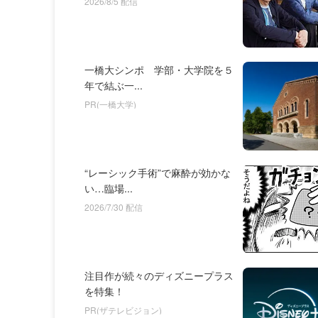
2026/8/5 配信
一橋大シンポ 学部・大学院を５
年で結ぶ一...
PR(一橋大学)
“レーシック手術”で麻酔が効かな
い…臨場...
2026/7/30 配信
注目作が続々のディズニープラス
を特集！
PR(ザテレビジョン)