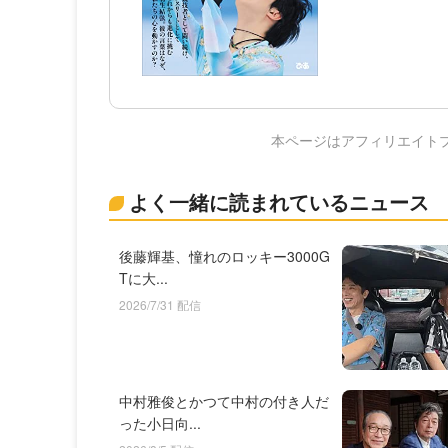
本ページはアフィリエイト
よく一緒に読まれているニュース
後藤輝基、憧れのロッキー3000G
Tに大...
2026/7/31 配信
中村雅俊とかつて中村の付き人だ
った小日向...