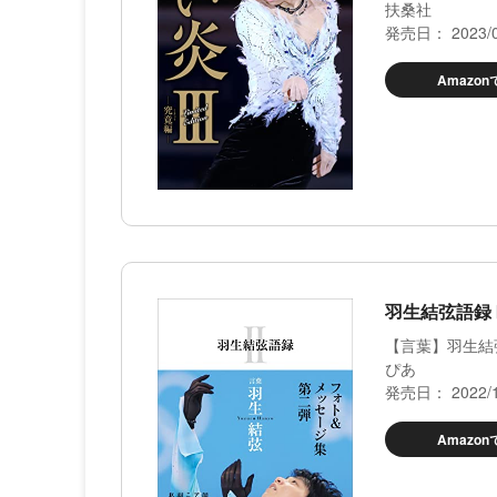
扶桑社
発売日： 2023/0
Amazo
羽生結弦語録
【言葉】羽生結弦
ぴあ
発売日： 2022/1
Amazo