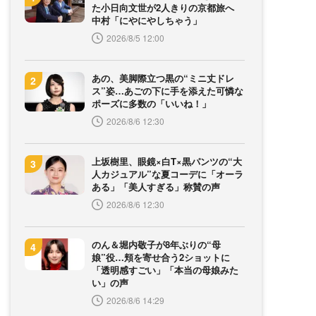
た小日向文世が2人きりの京都旅へ
中村「にやにやしちゃう」
2026/8/5 12:00
あの、美脚際立つ黒の“ミニ丈ドレ
ス”姿…あごの下に手を添えた可憐な
ポーズに多数の「いいね！」
2026/8/6 12:30
上坂樹里、眼鏡×白T×黒パンツの“大
人カジュアル”な夏コーデに「オーラ
ある」「美人すぎる」称賛の声
2026/8/6 12:30
のん＆堀内敬子が8年ぶりの“母
娘”役…頬を寄せ合う2ショットに
「透明感すごい」「本当の母娘みた
い」の声
2026/8/6 14:29