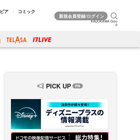
ビア
コミック
KADOKAWA Grou
p
PICK UP