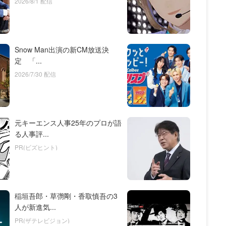
2026/8/1 配信
Snow Man出演の新CM放送決
定 「...
2026/7/30 配信
元キーエンス人事25年のプロが語
る人事評...
PR(ビズヒント)
稲垣吾郎・草彅剛・香取慎吾の3
人が新進気...
PR(ザテレビジョン)