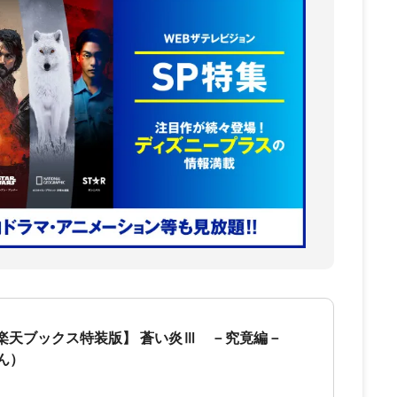
n＆楽天ブックス特装版】 蒼い炎Ⅲ －究竟編－
ん）