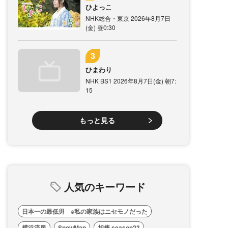
ひよっこ
NHK総合・東京 2026年8月7日
(金) 昼0:30
ひまわり
NHK BS1 2026年8月7日(金) 朝7:
15
もっと見る
人気のキーワード
日本一の最低男 ※私の家族はニセモノだった
横浜流星
SnowMan
相棒 season23