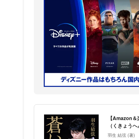
【Amazo
（くきょうへ
羽生 結弦 (著)