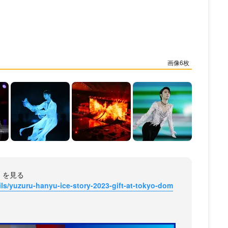
6
T」を見る
ils/yuzuru-hanyu-ice-story-2023-gift-at-tokyo-dom