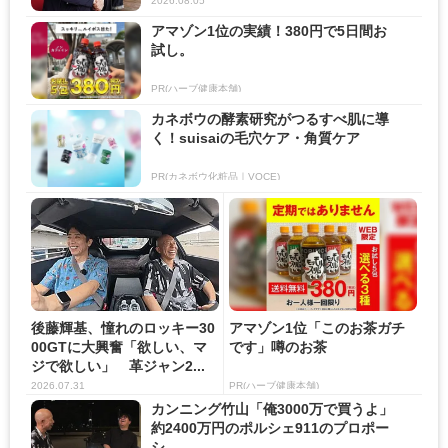
2026.08.05
アマゾン1位の実績！380円で5日間お
試し。
PR(ハーブ健康本舗)
カネボウの酵素研究がつるすべ肌に導
く！suisaiの毛穴ケア・角質ケア
PR(カネボウ化粧品｜VOCE)
後藤輝基、憧れのロッキー30
アマゾン1位「このお茶ガチ
00GTに大興奮「欲しい、マ
です」噂のお茶
ジで欲しい」 革ジャン2...
2026.07.31
PR(ハーブ健康本舗)
カンニング竹山「俺3000万で買うよ」
約2400万円のポルシェ911のプロポー
シ...