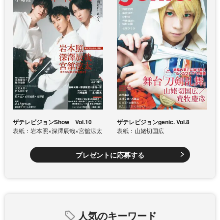
ザテレビジョンShow Vol.10
ザテレビジョンgenic. Vol.8
表紙：岩本照×深澤辰哉×宮舘涼太
表紙：山姥切国広
プレゼントに応募する
人気のキーワード