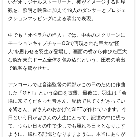
いだオリジナルストーリーと、彼がイメージする世界
観を、照明と映像に加えて19人のダンサーとプロジェ
クションマッピングによる演出で表現。
中でも「オペラ座の怪人」では、中央のスクリーンに
モーションキャプチャーCGで再現された巨大な“怪
人”を思わせる羽生が登場し、画面の横から伸びた巨大
な腕が東京ドーム全体を包み込むという、圧巻の演出
で観客を驚かせた。
アンコールでは音楽監督の武部がこの日のために作曲
した「GIFT」という楽曲を披露。最後に、羽生は「会
場に来てくださった皆さん、配信で見てくださってい
る皆さん、皆さんのおかげでGIFTが作れています。今
日という日が皆さんの人生にとって、記憶の中に残っ
て、つらい日々の中で少しでも帰れる日々となります
ように、帰れる記憶となりますように。本当にありが