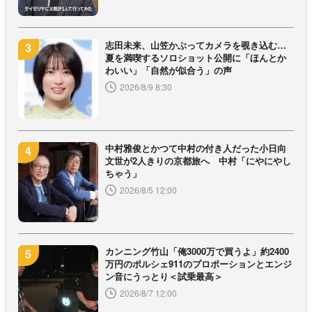
志田未来、山笠かぶってカメラを覗き込む…
夏を満喫するソロショット公開に「ほんとか
わいい」「自然が似合う」の声
2026/8/9 8:30
中村雅俊とかつて中村の付き人だった小日向
文世が2人きりの京都旅へ 中村「にやにやし
ちゃう」
2026/8/5 12:00
カンニング竹山「俺3000万で買うよ」約2400
万円のポルシェ911のプロポーションとエンジ
ン音にうっとり＜試乗最高＞
2026/8/7 12:00