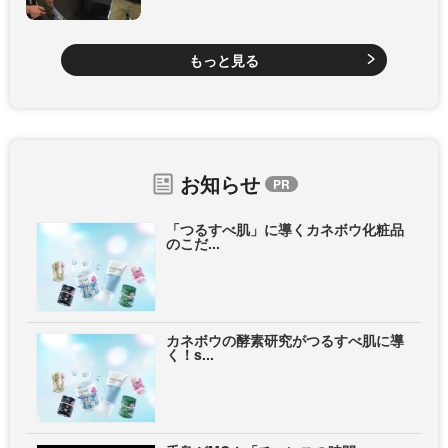
もっと見る
お知らせ
「つるすべ肌」に導くカネボウ化粧品
のこだ...
カネボウの酵素研究がつるすべ肌に導
く！s...