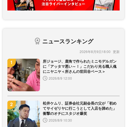
ニュースランキング
2026年8月9日18:00
所ジョージ、鹿角で作られたミニモデルガン
に「アッタマ悪い～！」こだわり光る職人魂
にニヤニヤ＜所さんの世田谷ベース＞
2026/8/9 12:00
松井ケムリ、証券会社元副会長の父が「初め
てサイゼリヤに行こうとして入店を諦めた」
衝撃のオチにスタジオ爆笑
2026/8/9 10:30