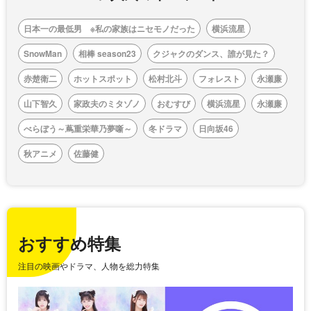
日本一の最低男 ※私の家族はニセモノだった
横浜流星
SnowMan
相棒 season23
クジャクのダンス、誰が見た？
赤楚衛二
ホットスポット
松村北斗
フォレスト
永瀬廉
山下智久
家政夫のミタゾノ
おむすび
横浜流星
永瀬廉
べらぼう～蔦重栄華乃夢噺～
冬ドラマ
日向坂46
秋アニメ
佐藤健
おすすめ特集
注目の映画やドラマ、人物を総力特集