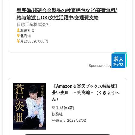
寮完備/超硬合金製品の検査梱包など/寮費無料/
給与前渡しOK/女性活躍中/交通費支給
日総工産株式会社
派遣社員
北海道
月給30万6,000円
Sponsored by
【Amazon＆楽天ブックス特装版】
蒼い炎Ⅲ －究竟編－（くきょうへ
ん）
羽生 結弦 (著)
扶桑社
発売日： 2023/02/02