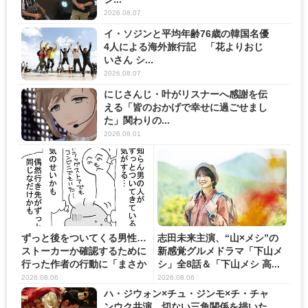
2026.08.07
イ・ソジンと平均年齢76歳の韓国名優
4人による海外旅行記 「花よりおじ
いさん シ...
2026.08.07
にじさんじ・叶がリスナーへ感謝を伝
える「皆のおかげで幸せに過ごせまし
た」関わりの...
2026.08.01
ずっと後をついてくる男性…
志田未来主演、“山×メシ”の
ストーカーか確認するために
新感覚グルメドラマ「下山メ
行った作者の行動に「まさか
シ」全8話＆「下山メシ 高...
の...
2026.08.06
2026.08.06
ハ・ジウォン×チュ・ジンモ×チ・チャ
ンウク共演 切ない三角関係を描いた