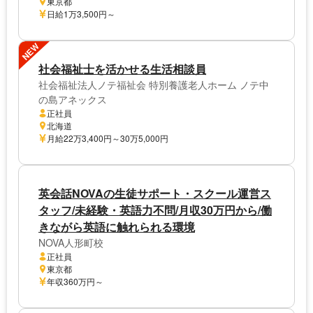
東京都
日給1万3,500円～
NEW
社会福祉士を活かせる生活相談員
社会福祉法人ノテ福祉会 特別養護老人ホーム ノテ中
の島アネックス
正社員
北海道
月給22万3,400円～30万5,000円
英会話NOVAの生徒サポート・スクール運営ス
タッフ/未経験・英語力不問/月収30万円から/働
きながら英語に触れられる環境
NOVA人形町校
正社員
東京都
年収360万円～