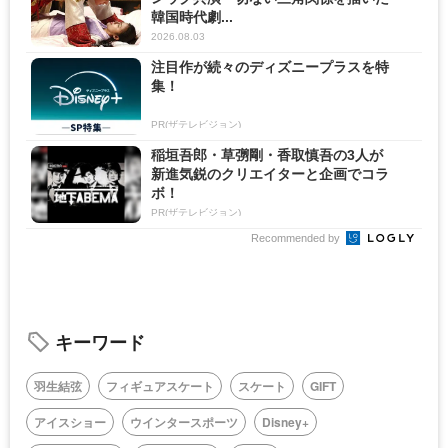
韓国時代劇...
2026.08.03
注目作が続々のディズニープラスを特
集！
PR(ザテレビジョン)
稲垣吾郎・草彅剛・香取慎吾の3人が
新進気鋭のクリエイターと企画でコラ
ボ！
PR(ザテレビジョン)
Recommended by
キーワード
羽生結弦
フィギュアスケート
スケート
GIFT
アイスショー
ウインタースポーツ
Disney+