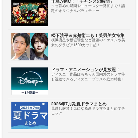
千鳥がMC！「チャンスの時間」
クセ強めの疑問やニュースター発掘まで！話
題のオリジナルバラエティー
松下洸平＆赤楚衛二も！美男美女特集
横浜流星や板垣瑞生など話題のイケメンや美
女のグラビア1500カット超！
ドラマ・アニメーションが見放題！
ディズニー作品はもちろん国内外のドラマ等
も視聴できるディズニープラスを総力特集!!
2026年7月期夏ドラマまとめ
見逃し厳禁！気になる新ドラマをまとめてチ
ェック