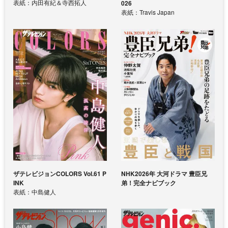
表紙：内田有紀＆寺西拓人
026
表紙：Travis Japan
ザテレビジョンCOLORS Vol.61 P
NHK2026年 大河ドラマ 豊臣兄
INK
弟！完全ナビブック
表紙：中島健人