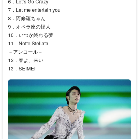
6．Let’s Go Crazy
7．Let me entertain you
8．阿修羅ちゃん
9．オペラ座の怪人
10．いつか終わる夢
11．Notte Stellata
－アンコール－
12．春よ、来い
13．SEIMEI