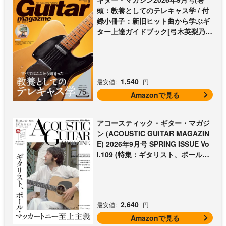
頭：教養としてのテレキャス学 / 付
録小冊子：新旧ヒット曲から学ぶギ
ター上達ガイドブック[弓木英梨乃の
放課後エレキ部 最終回])
1,540
最安値:
円
Amazonで見る
アコースティック・ギター・マガジ
ン (ACOUSTIC GUITAR MAGAZIN
E) 2026年9月号 SPRING ISSUE Vo
l.109 (特集：ギタリスト、ポール・
マッカートニー至上主義 / 特別付録
歌本小冊子：ザ・ビートルズ〜ポー
ル・マッカートニー・アコギ名曲選)
2,640
最安値:
円
Amazonで見る