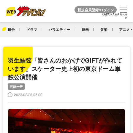
KADOKAWA Grou
KADOKAWA Grou
p
p
総合
ドラマ
バラエティー
映画
音楽
アニメ・
羽生結弦「皆さんのおかげでGIFTが作れて
います」スケーター史上初の東京ドーム単
独公演開催
芸能一般
2023/02/28 06:00