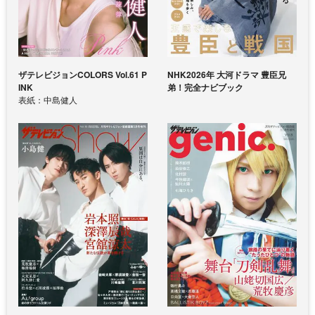
ザテレビジョンCOLORS Vol.61 P
NHK2026年 大河ドラマ 豊臣兄
INK
弟！完全ナビブック
表紙：中島健人