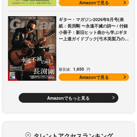
Amazonで見る
ギター・マガジン2026年8月号(表
紙：長渕剛 〜永遠不滅の詩〜 / 付録
小冊子：新旧ヒット曲から学ぶギタ
ー上達ガイドブック[弓木英梨乃の放
課後エレキ部 Vol.9])
1,650
最安値:
円
Amazonで見る
Amazonでもっと見る
タレントアクセスランキング