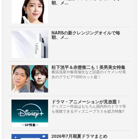
朝、メ...
NARSの新クレンジングオイルで毎
朝、メ...
松下洸平＆赤楚衛二も！美男美女特集
横浜流星や板垣瑞生など話題のイケメンや美
女のグラビア1500カット超！
ドラマ・アニメーションが見放題！
ディズニー作品はもちろん国内外のドラマ等
も視聴できるディズニープラスを総力特集!!
2026年7月期夏ドラマまとめ