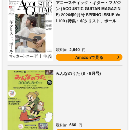
アコースティック・ギター・マガジ
ン (ACOUSTIC GUITAR MAGAZIN
E) 2026年9月号 SPRING ISSUE Vo
l.109 (特集：ギタリスト、ポール・
マッカートニー至上主義 / 特別付録
歌本小冊子：ザ・ビートルズ〜ポー
ル・マッカートニー・アコギ名曲選)
2,640
最安値:
円
Amazonで見る
みんなのうた (8・9月号)
660
最安値:
円