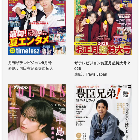
月刊ザテレビジョン9月号
ザテレビジョンお正月超特大号 2
表紙：内田有紀＆寺西拓人
026
表紙：Travis Japan