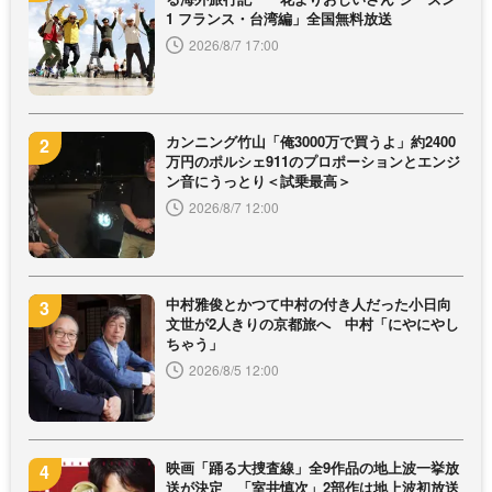
1 フランス・台湾編」全国無料放送
2026/8/7 17:00
カンニング竹山「俺3000万で買うよ」約2400
万円のポルシェ911のプロポーションとエンジ
ン音にうっとり＜試乗最高＞
2026/8/7 12:00
中村雅俊とかつて中村の付き人だった小日向
文世が2人きりの京都旅へ 中村「にやにやし
ちゃう」
2026/8/5 12:00
映画「踊る大捜査線」全9作品の地上波一挙放
送が決定 「室井慎次」2部作は地上波初放送