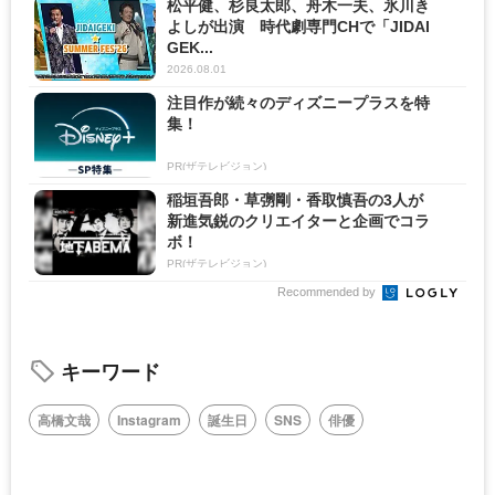
松平健、杉良太郎、舟木一夫、氷川き
よしが出演 時代劇専門CHで「JIDAI
GEK...
2026.08.01
注目作が続々のディズニープラスを特
集！
PR(ザテレビジョン)
稲垣吾郎・草彅剛・香取慎吾の3人が
新進気鋭のクリエイターと企画でコラ
ボ！
PR(ザテレビジョン)
Recommended by
キーワード
高橋文哉
Instagram
誕生日
SNS
俳優