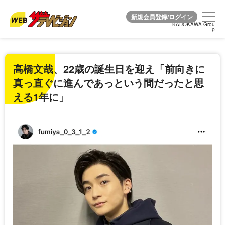
KADOKAWA Grou
KADOKAWA Grou
p
p
高橋文哉、22歳の誕生日を迎え「前向きに
真っ直ぐに進んであっという間だったと思
える1年に」