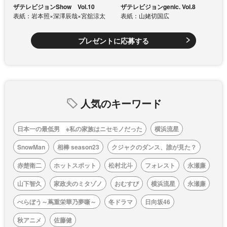
ザテレビジョンShow Vol.10
ザテレビジョンgenic. Vol.8
表紙：岩本照×深澤辰哉×宮舘涼太
表紙：山姥切国広
プレゼントに応募する
人気のキーワード
日本一の最低男 ※私の家族はニセモノだった
横浜流星
SnowMan
相棒 season23
クジャクのダンス、誰が見た？
赤楚衛二
ホットスポット
松村北斗
フォレスト
永瀬廉
山下智久
家政夫のミタゾノ
おむすび
横浜流星
永瀬廉
べらぼう～蔦重栄華乃夢噺～
冬ドラマ
日向坂46
秋アニメ
佐藤健