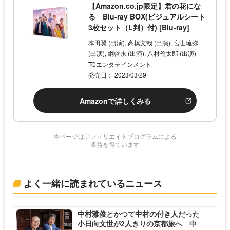
【Amazon.co.jp限定】君の花にな
る Blu-ray BOX(ビジュアルシート
3枚セット（L判）付) [Blu-ray]
本田翼 (出演), 高橋文哉 (出演), 宮世琉弥
(出演), 綱啓永 (出演), 八村倫太郎 (出演)
TCエンタテインメント
発売日： 2023/03/29
Amazonで詳しくみる
本ページはアフィリエイトプログラムによる
収益を得ています
よく一緒に読まれているニュース
中村雅俊とかつて中村の付き人だった
小日向文世が2人きりの京都旅へ 中