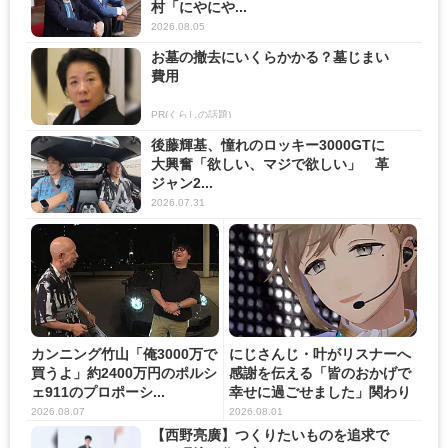
村「にやにや...
2026.08.05
お墓の撤去にいくらかかる？墓じまい
費用
PR(くらしの話題)
後藤輝基、憧れのロッキー3000GTに
大興奮「欲しい、マジで欲しい」 革
ジャン2...
2026.07.31
カンニング竹山「俺3000万で
にじさんじ・叶がリスナーへ
買うよ」約2400万円のポルシ
感謝を伝える「皆のおかげで
ェ911のプロポーシ...
幸せに過ごせました」関わり
の...
2026.08.07
2026.08.01
【西野亮廣】つくりたいものを追求で