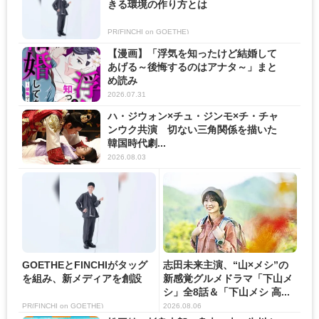
きる環境の作り方とは
PR(FINCHI on GOETHE)
【漫画】「浮気を知ったけど結婚して
あげる～後悔するのはアナタ～」まと
め読み
2026.07.31
ハ・ジウォン×チュ・ジンモ×チ・チャ
ンウク共演 切ない三角関係を描いた
韓国時代劇...
2026.08.03
GOETHEとFINCHIがタッグ
志田未来主演、“山×メシ”の
を組み、新メディアを創設
新感覚グルメドラマ「下山メ
シ」全8話＆「下山メシ 高...
PR(FINCHI on GOETHE)
2026.08.06