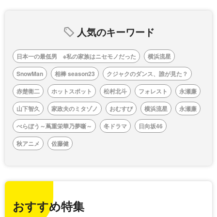
人気のキーワード
日本一の最低男 ※私の家族はニセモノだった
横浜流星
SnowMan
相棒 season23
クジャクのダンス、誰が見た？
赤楚衛二
ホットスポット
松村北斗
フォレスト
永瀬廉
山下智久
家政夫のミタゾノ
おむすび
横浜流星
永瀬廉
べらぼう～蔦重栄華乃夢噺～
冬ドラマ
日向坂46
秋アニメ
佐藤健
おすすめ特集