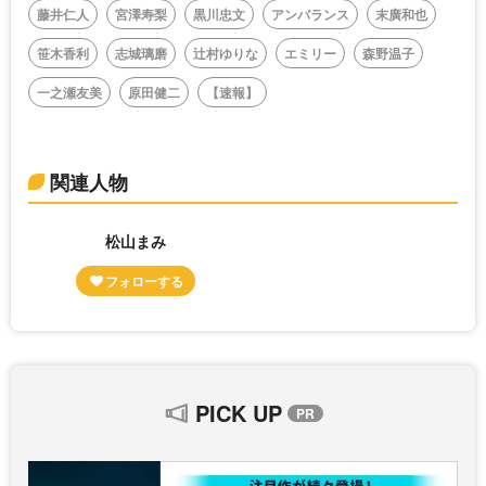
藤井仁人
宮澤寿梨
黒川忠文
アンバランス
末廣和也
笹木香利
志城璃磨
辻村ゆりな
エミリー
森野温子
一之瀬友美
原田健二
【速報】
関連人物
松山まみ
PICK UP