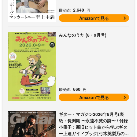
2,640
最安値:
円
Amazonで見る
みんなのうた (8・9月号)
660
最安値:
円
Amazonで見る
ギター・マガジン2026年8月号(表
紙：長渕剛 〜永遠不滅の詩〜 / 付録
小冊子：新旧ヒット曲から学ぶギタ
ー上達ガイドブック[弓木英梨乃の放