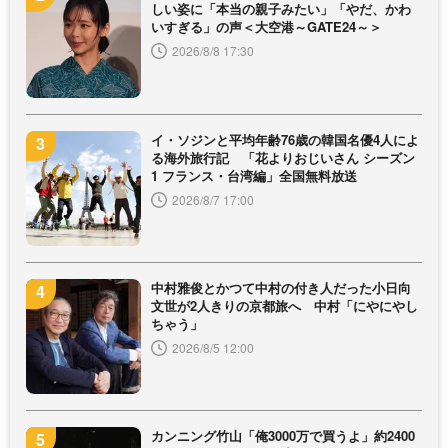
しい姿に「本当の親子みたい」「やだ、かわ
いすぎる」の声＜大空港～GATE24～＞
2026/8/8 17:30
イ・ソジンと平均年齢76歳の韓国名優4人によ
る海外旅行記 「花よりおじいさん シーズン
1 フランス・台湾編」全国無料放送
2026/8/7 17:00
中村雅俊とかつて中村の付き人だった小日向
文世が2人きりの京都旅へ 中村「にやにやし
ちゃう」
2026/8/5 12:00
カンニング竹山「俺3000万で買うよ」約2400