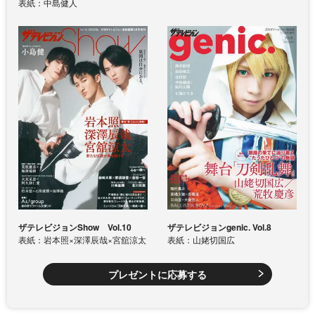
表紙：中島健人
ザテレビジョンShow Vol.10
ザテレビジョンgenic. Vol.8
表紙：岩本照×深澤辰哉×宮舘涼太
表紙：山姥切国広
プレゼントに応募する