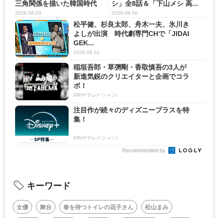
三角関係を描いた韓国時代
シ」全8話＆「下山メシ 高...
劇...
2026.08.03
2026.08.06
松平健、杉良太郎、舟木一夫、氷川き
よしが出演 時代劇専門CHで「JIDAI
GEK...
2026.08.01
稲垣吾郎・草彅剛・香取慎吾の3人が
新進気鋭のクリエイターと企画でコラ
ボ！
PR(ザテレビジョン)
注目作が続々のディズニープラスを特
集！
PR(ザテレビジョン)
Recommended by
キーワード
女優
舞台
春を待つトイレの花子さん
松山まみ