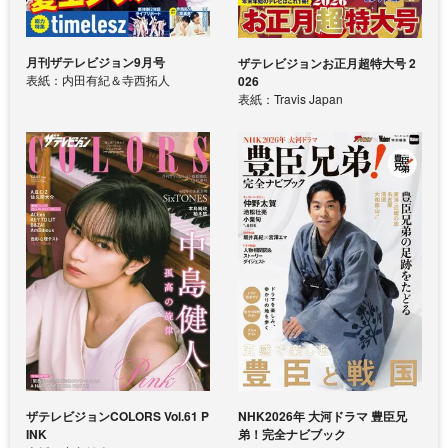
月刊ザテレビジョン9月号
ザテレビジョンお正月超特大号 2
表紙：内田有紀＆寺西拓人
026
表紙：Travis Japan
ザテレビジョンCOLORS Vol.61 P
NHK2026年 大河ドラマ 豊臣兄
INK
弟！完全ナビブック