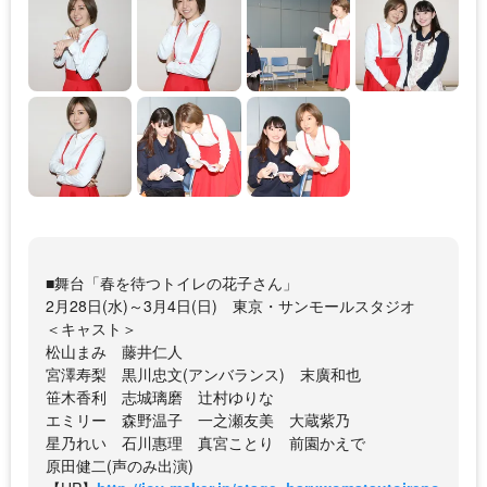
■舞台「春を待つトイレの花子さん」
2月28日(水)～3月4日(日) 東京・サンモールスタジオ
＜キャスト＞
松山まみ 藤井仁人
宮澤寿梨 黒川忠文(アンバランス) 末廣和也
笹木香利 志城璃磨 辻村ゆりな
エミリー 森野温子 一之瀬友美 大蔵紫乃
星乃れい 石川惠理 真宮ことり 前園かえで
原田健二(声のみ出演)