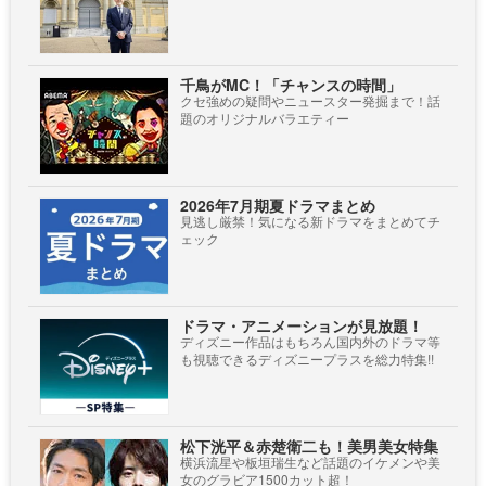
千鳥がMC！「チャンスの時間」
クセ強めの疑問やニュースター発掘まで！話
題のオリジナルバラエティー
2026年7月期夏ドラマまとめ
見逃し厳禁！気になる新ドラマをまとめてチ
ェック
ドラマ・アニメーションが見放題！
ディズニー作品はもちろん国内外のドラマ等
も視聴できるディズニープラスを総力特集!!
松下洸平＆赤楚衛二も！美男美女特集
横浜流星や板垣瑞生など話題のイケメンや美
女のグラビア1500カット超！