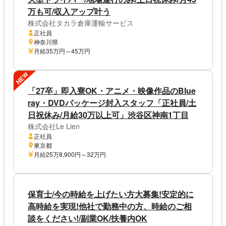
万も可/収入アップ叶う
株式会社タカラ倉庫運輸サービス
正社員
神奈川県
月給35万円～45万円
NEW
「27卒」即入寮OK・アニメ・映像作品のBlue
ray・DVDパッケージ封入スタッフ「正社員/土
日祝休み/月給30万以上可」渋谷区神南1丁目
株式会社Le Lien
正社員
東京都
月給25万8,900円～32万円
保育士/今の時給を上げたい方大募集!安定的に
高時給を実現!他社で勤務中の方、時給のご相
談をください!/副業OK/扶養内OK