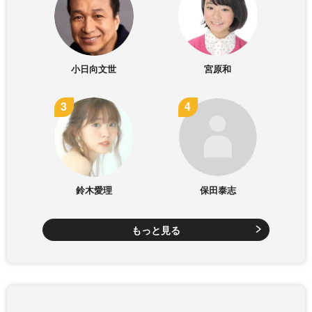
小日向文世
宮原和
鈴木愛理
保田泰志
もっと見る