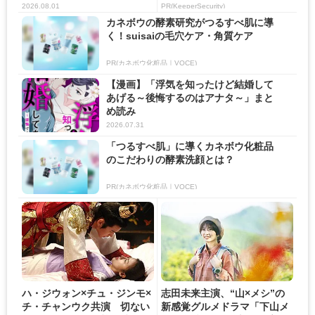
の...
2026.08.01
PR(KeeperSecurity)
カネボウの酵素研究がつるすべ肌に導
く！suisaiの毛穴ケア・角質ケア
PR(カネボウ化粧品｜VOCE)
【漫画】「浮気を知ったけど結婚して
あげる～後悔するのはアナタ～」まと
め読み
2026.07.31
「つるすべ肌」に導くカネボウ化粧品
のこだわりの酵素洗顔とは？
PR(カネボウ化粧品｜VOCE)
ハ・ジウォン×チュ・ジンモ×
志田未来主演、“山×メシ”の
チ・チャンウク共演 切ない
新感覚グルメドラマ「下山メ