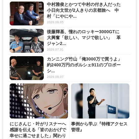
中村雅俊とかつて中村の付き人だった
小日向文世が2人きりの京都旅へ 中
村「にやにや...
2026.08.05
後藤輝基、憧れのロッキー3000GTに
大興奮「欲しい、マジで欲しい」 革
ジャン2...
2026.07.31
カンニング竹山「俺3000万で買うよ」
約2400万円のポルシェ911のプロポー
シ...
2026.08.07
にじさんじ・叶がリスナーへ
事例から学ぶ『特権アクセス
感謝を伝える「皆のおかげで
管理』
幸せに過ごせました」関わり