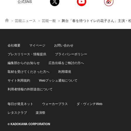
公式SNS
芸能ニュース
芸能一般
舞台「春を待つトイレの花子さん」主演・松山まみ「感情が高ぶったところを見て
会社概要
マイページ
お問い合わせ
プレスリリース・情報提供
プライバシーポリシー
編集部からのお知らせ
広告出稿をご検討の方へ
取材を受けてくださった方へ
利用環境
サイト利用規約
Webプッシュ通知について
利用者情報の外部送信について
毎日が発見ネット
ウォーカープラス
ダ・ヴィンチWeb
レタスクラブ
楽演祭
© KADOKAWA CORPORATION