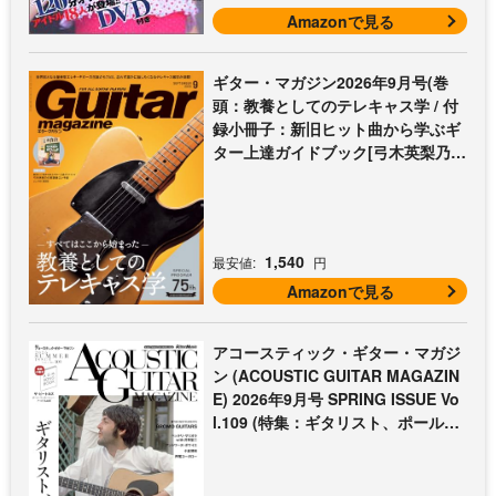
Amazonで見る
ギター・マガジン2026年9月号(巻
頭：教養としてのテレキャス学 / 付
録小冊子：新旧ヒット曲から学ぶギ
ター上達ガイドブック[弓木英梨乃の
放課後エレキ部 最終回])
1,540
最安値:
円
Amazonで見る
アコースティック・ギター・マガジ
ン (ACOUSTIC GUITAR MAGAZIN
E) 2026年9月号 SPRING ISSUE Vo
l.109 (特集：ギタリスト、ポール・
マッカートニー至上主義 / 特別付録
歌本小冊子：ザ・ビートルズ〜ポー
ル・マッカートニー・アコギ名曲選)