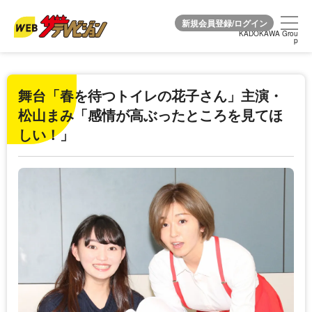
KADOKAWA Grou
KADOKAWA Grou
p
p
舞台「春を待つトイレの花子さん」主演・
松山まみ「感情が高ぶったところを見てほ
しい！」