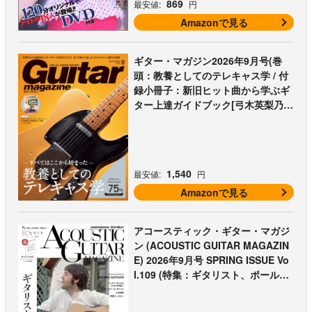
869
最安値:
円
Amazonで見る
ギター・マガジン2026年9月号(巻
頭：教養としてのテレキャス学 / 付
録小冊子：新旧ヒット曲から学ぶギ
ター上達ガイドブック[弓木英梨乃の
放課後エレキ部 最終回])
1,540
最安値:
円
Amazonで見る
アコースティック・ギター・マガジ
ン (ACOUSTIC GUITAR MAGAZIN
E) 2026年9月号 SPRING ISSUE Vo
l.109 (特集：ギタリスト、ポール・
マッカートニー至上主義 / 特別付録
歌本小冊子：ザ・ビートルズ〜ポー