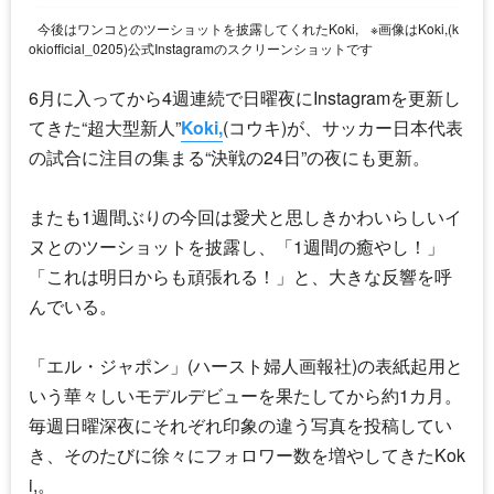
今後はワンコとのツーショットを披露してくれたKoki,
※画像はKoki,(k
okiofficial_0205)公式Instagramのスクリーンショットです
6月に入ってから4週連続で日曜夜にInstagramを更新し
てきた“超大型新人”
Koki,
(コウキ)が、サッカー日本代表
の試合に注目の集まる“決戦の24日”の夜にも更新。
またも1週間ぶりの今回は愛犬と思しきかわいらしいイ
ヌとのツーショットを披露し、「1週間の癒やし！」
「これは明日からも頑張れる！」と、大きな反響を呼
んでいる。
「エル・ジャポン」(ハースト婦人画報社)の表紙起用と
いう華々しいモデルデビューを果たしてから約1カ月。
毎週日曜深夜にそれぞれ印象の違う写真を投稿してい
き、そのたびに徐々にフォロワー数を増やしてきた
Kok
i,
。