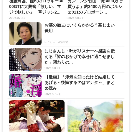
後藤輝基、憧れのロッキー30
カンニング竹山「俺3000万で
00GTに大興奮「欲しい、マ
買うよ」約2400万円のポルシ
ジで欲しい」 革ジャン2...
ェ911のプロポーシ...
2026.07.31
2026.08.07
お墓の撤去にいくらかかる？墓じまい
費用
PR(くらしの話題)
にじさんじ・叶がリスナーへ感謝を伝
える「皆のおかげで幸せに過ごせまし
た」関わりの...
2026.08.01
【漫画】「浮気を知ったけど結婚して
あげる～後悔するのはアナタ～」まと
め読み
2026.07.31