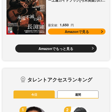
ー上達ガイドブック[弓木英梨乃の放
課後エレキ部 Vol.9])
1,650
最安値:
円
Amazonで見る
Amazonでもっと見る
タレントアクセスランキング
今日
週間