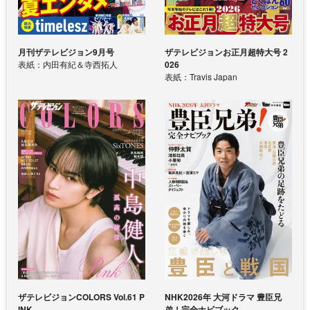
月刊ザテレビジョン9月号
ザテレビジョンお正月超特大号 2
表紙：内田有紀＆寺西拓人
026
表紙：Travis Japan
ザテレビジョンCOLORS Vol.61 P
NHK2026年 大河ドラマ 豊臣兄
INK
弟！完全ナビブック