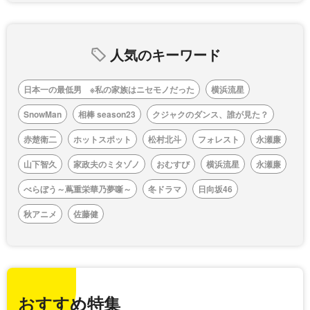
人気のキーワード
日本一の最低男 ※私の家族はニセモノだった
横浜流星
SnowMan
相棒 season23
クジャクのダンス、誰が見た？
赤楚衛二
ホットスポット
松村北斗
フォレスト
永瀬廉
山下智久
家政夫のミタゾノ
おむすび
横浜流星
永瀬廉
べらぼう～蔦重栄華乃夢噺～
冬ドラマ
日向坂46
秋アニメ
佐藤健
おすすめ特集