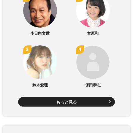
小日向文世
宮原和
鈴木愛理
保田泰志
もっと見る