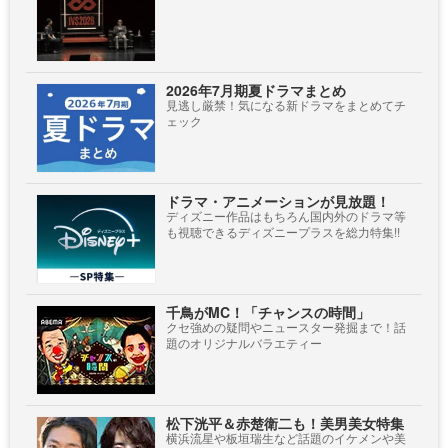
2026年7月期夏ドラマまとめ
見逃し厳禁！気になる新ドラマをまとめてチ
ェック
ドラマ・アニメーションが見放題！
ディズニー作品はもちろん国内外のドラマ等
も視聴できるディズニープラスを総力特集!!
千鳥がMC！「チャンスの時間」
クセ強めの疑問やニュースター発掘まで！話
題のオリジナルバラエティー
松下洸平＆赤楚衛二も！美男美女特集
横浜流星や板垣瑞生など話題のイケメンや美