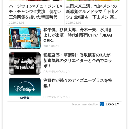
ハ・ジウォン×チュ・ジンモ×
志田未来主演、“山×メシ”の
チ・チャンウク共演 切ない
新感覚グルメドラマ「下山メ
三角関係を描いた韓国時代
シ」全8話＆「下山メシ 高...
劇...
2026.08.03
2026.08.06
松平健、杉良太郎、舟木一夫、氷川き
よしが出演 時代劇専門CHで「JIDAI
GEK...
2026.08.01
稲垣吾郎・草彅剛・香取慎吾の3人が
新進気鋭のクリエイターと企画でコラ
ボ！
PR(ザテレビジョン)
注目作が続々のディズニープラスを特
集！
PR(ザテレビジョン)
Recommended by