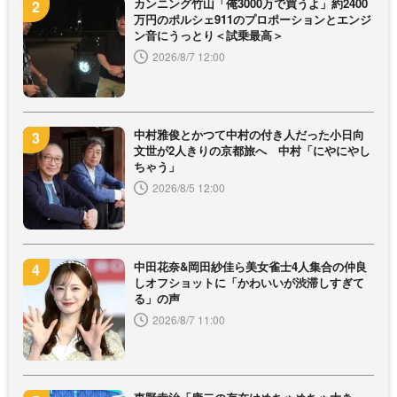
カンニング竹山「俺3000万で買うよ」約2400
万円のポルシェ911のプロポーションとエンジ
ン音にうっとり＜試乗最高＞
2026/8/7 12:00
中村雅俊とかつて中村の付き人だった小日向
文世が2人きりの京都旅へ 中村「にやにやし
ちゃう」
2026/8/5 12:00
中田花奈&岡田紗佳ら美女雀士4人集合の仲良
しオフショットに「かわいいが渋滞しすぎて
る」の声
2026/8/7 11:00