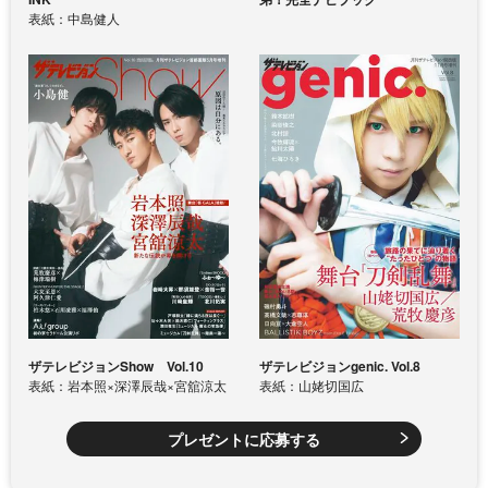
表紙：中島健人
ザテレビジョンShow Vol.10
ザテレビジョンgenic. Vol.8
表紙：岩本照×深澤辰哉×宮舘涼太
表紙：山姥切国広
プレゼントに応募する