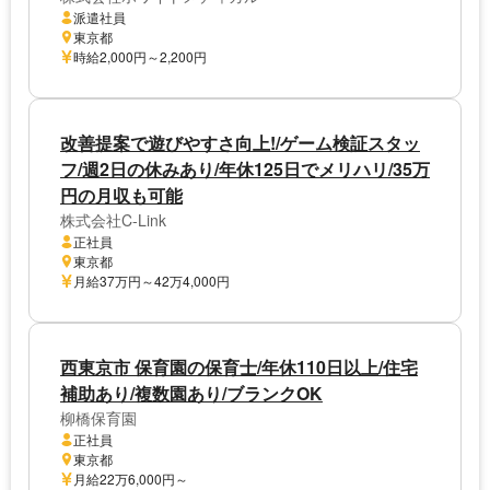
派遣社員
東京都
時給2,000円～2,200円
改善提案で遊びやすさ向上!/ゲーム検証スタッ
フ/週2日の休みあり/年休125日でメリハリ/35万
円の月収も可能
株式会社C-Link
正社員
東京都
月給37万円～42万4,000円
西東京市 保育園の保育士/年休110日以上/住宅
補助あり/複数園あり/ブランクOK
柳橋保育園
正社員
東京都
月給22万6,000円～