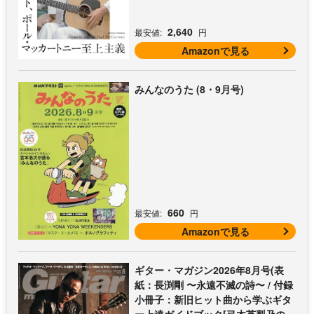
ル・マッカートニー・アコギ名曲選)
2,640
最安値:
円
Amazonで見る
みんなのうた (8・9月号)
660
最安値:
円
Amazonで見る
ギター・マガジン2026年8月号(表
紙：長渕剛 〜永遠不滅の詩〜 / 付録
小冊子：新旧ヒット曲から学ぶギタ