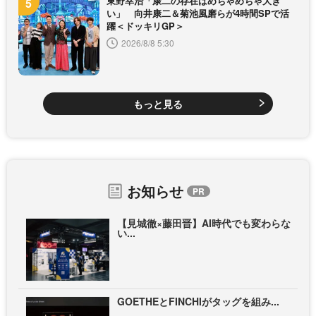
東野幸治「康二の存在はめちゃめちゃ大き
い」 向井康二＆菊池風磨らが4時間SPで活
躍＜ドッキリGP＞
2026/8/8 5:30
もっと見る
お知らせ
【見城徹×藤田晋】AI時代でも変わらな
い...
GOETHEとFINCHIがタッグを組み...