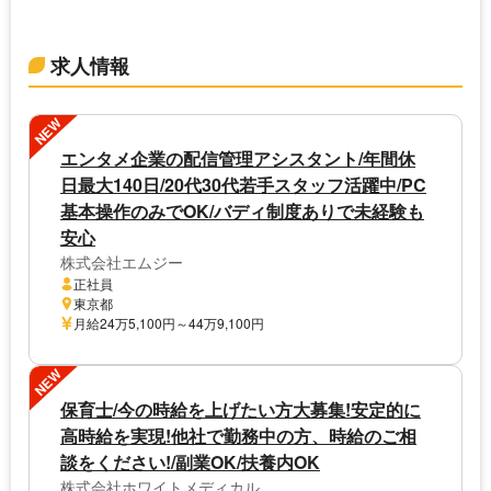
求人情報
NEW
エンタメ企業の配信管理アシスタント/年間休
日最大140日/20代30代若手スタッフ活躍中/PC
基本操作のみでOK/バディ制度ありで未経験も
安心
株式会社エムジー
正社員
東京都
月給24万5,100円～44万9,100円
NEW
保育士/今の時給を上げたい方大募集!安定的に
高時給を実現!他社で勤務中の方、時給のご相
談をください!/副業OK/扶養内OK
株式会社ホワイトメディカル