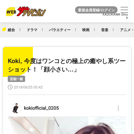
KADOKAWA Grou
KADOKAWA Grou
p
p
総合
ドラマ
バラエティー
映画
音楽
アニメ・
Koki, 今度はワンコとの極上の癒やし系ツー
ショット！「顔小さい…」
芸能一般
2018/06/25 00:42