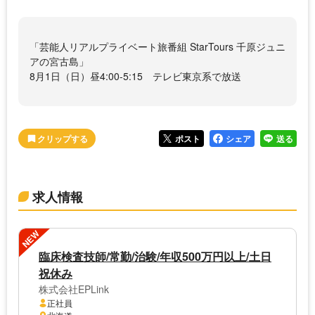
「芸能人リアルプライベート旅番組 StarTours 千原ジュニ
アの宮古島」
8月1日（日）昼4:00-5:15 テレビ東京系で放送
ポスト
シェア
送る
求人情報
NEW
臨床検査技師/常勤/治験/年収500万円以上/土日
祝休み
株式会社EPLink
正社員