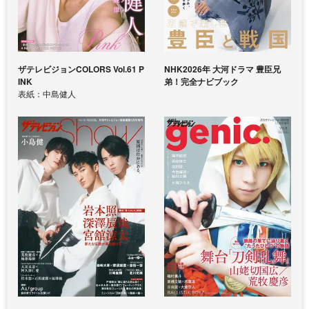
ザテレビジョンCOLORS Vol.61 P
NHK2026年 大河ドラマ 豊臣兄
INK
弟！完全ナビブック
表紙：中島健人