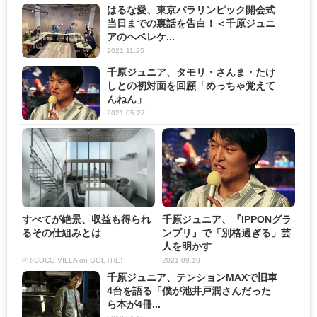
はるな愛、東京パラリンピック開会式
当日までの裏話を告白！＜千原ジュニ
アのヘベレケ...
2021.11.25
千原ジュニア、タモリ・さんま・たけ
しとの初対面を回顧「めっちゃ覚えて
んねん」
2021.05.27
すべてが絶景、収益も得られ
千原ジュニア、『IPPONグラ
るその仕組みとは
ンプリ』で「別格過ぎる」芸
人を明かす
PR(COCO VILLA on GOETHE)
2021.09.10
千原ジュニア、テンションMAXで旧車
4台を語る「僕が池井戸潤さんだった
ら本が4冊...