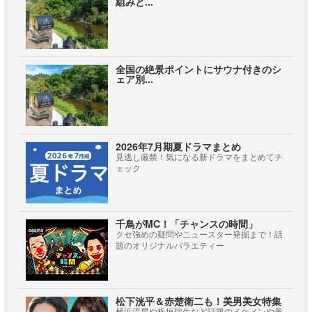
組みと...
全国の絶景ポイントにサウナ付きのシ
ェア別...
2026年7月期夏ドラマまとめ
見逃し厳禁！気になる新ドラマをまとめてチ
ェック
千鳥がMC！「チャンスの時間」
クセ強めの疑問やニュースター発掘まで！話
題のオリジナルバラエティー
松下洸平＆赤楚衛二も！美男美女特集
横浜流星や板垣瑞生など話題のイケメンや美