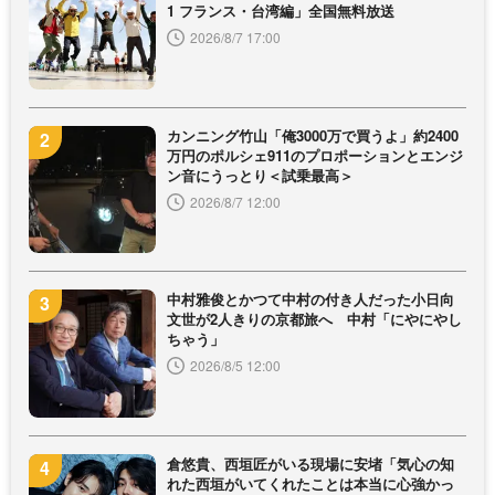
1 フランス・台湾編」全国無料放送
2026/8/7 17:00
カンニング竹山「俺3000万で買うよ」約2400
万円のポルシェ911のプロポーションとエンジ
ン音にうっとり＜試乗最高＞
2026/8/7 12:00
中村雅俊とかつて中村の付き人だった小日向
文世が2人きりの京都旅へ 中村「にやにやし
ちゃう」
2026/8/5 12:00
倉悠貴、西垣匠がいる現場に安堵「気心の知
れた西垣がいてくれたことは本当に心強かっ