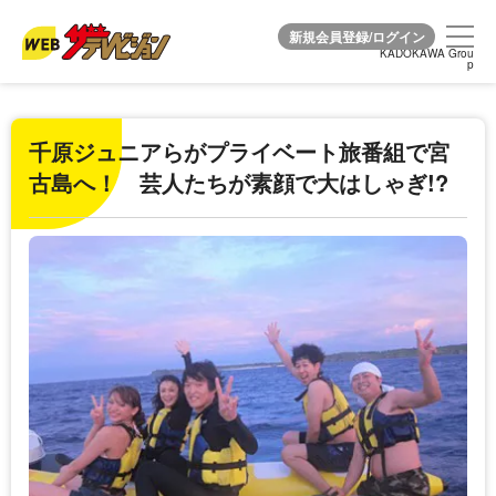
KADOKAWA Grou
KADOKAWA Grou
p
p
千原ジュニアらがプライベート旅番組で宮
古島へ！ 芸人たちが素顔で大はしゃぎ!?