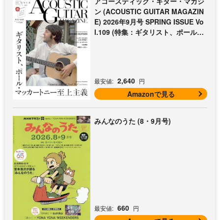
アコースティック・ギター・マガジ
ン (ACOUSTIC GUITAR MAGAZIN
E) 2026年9月号 SPRING ISSUE Vo
l.109 (特集：ギタリスト、ポール・
マッカートニー至上主義 / 特別付録
歌本小冊子：ザ・ビートルズ〜ポー
ル・マッカートニー・アコギ名曲選)
2,640
最安値:
円
Amazonで見る
みんなのうた (8・9月号)
660
最安値:
円