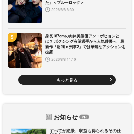
た」＜ブルーロック＞
2026/8/8 8:30
身長187cmの肉体美俳優アン・ボヒョンと
は？ ボクシング有望選手から人気俳優へ 最
新作「財閥 x 刑事2」では華麗なアクションを
披露
2026/8/8 11:10
もっと見る
お知らせ
すべてが絶景、収益も得られるその仕