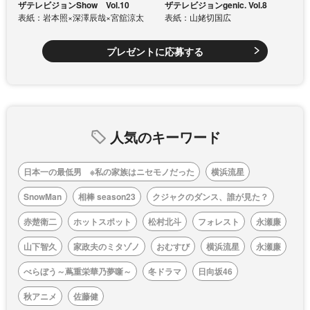
ザテレビジョンShow Vol.10
ザテレビジョンgenic. Vol.8
表紙：岩本照×深澤辰哉×宮舘涼太
表紙：山姥切国広
プレゼントに応募する
人気のキーワード
日本一の最低男 ※私の家族はニセモノだった
横浜流星
SnowMan
相棒 season23
クジャクのダンス、誰が見た？
赤楚衛二
ホットスポット
松村北斗
フォレスト
永瀬廉
山下智久
家政夫のミタゾノ
おむすび
横浜流星
永瀬廉
べらぼう～蔦重栄華乃夢噺～
冬ドラマ
日向坂46
秋アニメ
佐藤健