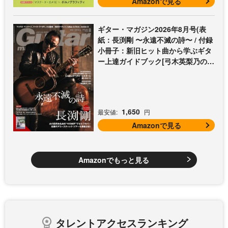
Amazonで見る
ギター・マガジン2026年8月号(表
紙：長渕剛 〜永遠不滅の詩〜 / 付録
小冊子：新旧ヒット曲から学ぶギタ
ー上達ガイドブック[弓木英梨乃の放
課後エレキ部 Vol.9])
1,650
最安値:
円
Amazonで見る
Amazonでもっと見る
タレントアクセスランキング