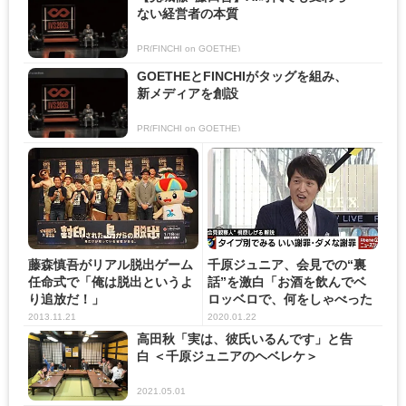
ない経営者の本質
PR(FINCHI on GOETHE)
GOETHEとFINCHIがタッグを組み、
新メディアを創設
PR(FINCHI on GOETHE)
藤森慎吾がリアル脱出ゲーム
千原ジュニア、会見での“裏
任命式で「俺は脱出というよ
話”を激白「お酒を飲んでベ
り追放だ！」
ロッベロで、何をしゃべった
か...
2013.11.21
2020.01.22
高田秋「実は、彼氏いるんです」と告
白 ＜千原ジュニアのヘベレケ＞
2021.05.01