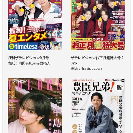
月刊ザテレビジョン9月号
ザテレビジョンお正月超特大号 2
表紙：内田有紀＆寺西拓人
026
表紙：Travis Japan