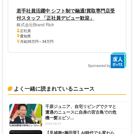
若手社員活躍中 シフト制で融通!買取専門店受
付スタッフ 「正社員デビュー歓迎」
株式会社Brand Rich
正社員
愛知県
月給26万円～34万円
Sponsored by
よく一緒に読まれているニュース
千原ジュニア、自宅リビングでクマと
遭遇のニュースに自身の宮古島での危
機一髪エピソ...
2023.09.07
【見城徹×藤田晋】AI時代でも変わら