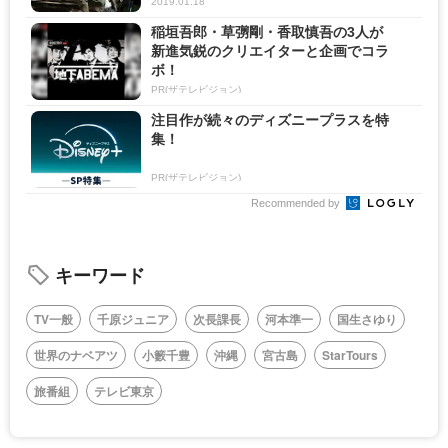
2019.01.18
稲垣吾郎・草彅剛・香取慎吾の3人が
新進気鋭のクリエイターと企画でコラ
ボ！
PR(ザテレビジョン)
注目作が続々のディズニープラスを特
集！
PR(ザテレビジョン)
Recommended by
キーワード
TV一般
千原ジュニア
次長課長
河本準一
国生さゆり
世界のナベアツ
小籔千豊
沖縄
宮古島
StarTours
旅番組
テレビ東京