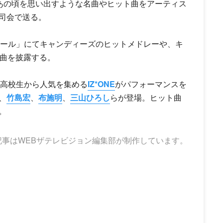
のあの頃を思い出すような名曲やヒット曲をアーティス
司会で送る。
ホール」にて
キャンディーズ
のヒットメドレーや、
キ
新曲を披露する。
や高校生から人気を集める
IZ*ONE
がパフォーマンスを
、
竹島宏
、
布施明
、
三山ひろし
らが登場。ヒット曲
。
記事はWEBザテレビジョン編集部が制作しています。