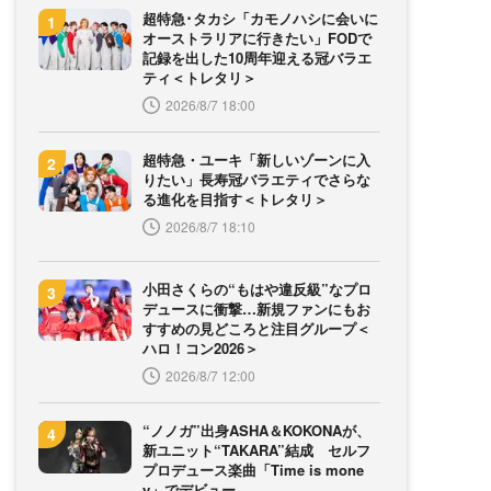
超特急･タカシ「カモノハシに会いに
オーストラリアに行きたい」FODで
記録を出した10周年迎える冠バラエ
ティ＜トレタリ＞
2026/8/7 18:00
超特急・ユーキ「新しいゾーンに入
りたい」長寿冠バラエティでさらな
る進化を目指す＜トレタリ＞
2026/8/7 18:10
小田さくらの“もはや違反級”なプロ
デュースに衝撃…新規ファンにもお
すすめの見どころと注目グループ＜
ハロ！コン2026＞
2026/8/7 12:00
“ノノガ”出身ASHA＆KOKONAが、
新ユニット“TAKARA”結成 セルフ
プロデュース楽曲「Time is mone
y」でデビュー