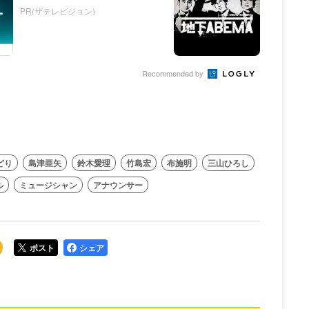
PR(ザテレビジョン)
Recommended by
どり
島津亜矢
鈴木愛理
竹島宏
布施明
三山ひろし
ル
ミュージシャン
アナウンサー
ポスト
シェア