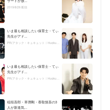
サートが放...
2019/8/26 配信
いま最も相談したい保育士・てぃ
先生がアド...
PR(アタック・キュキュット｜Hugkum)
いま最も相談したい保育士・てぃ
先生がアド...
PR(アタック・キュキュット｜Hugkum)
稲垣吾郎・草彅剛・香取慎吾の3
人が新進気...