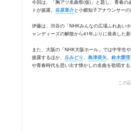
今回は、「胸アツ名曲祭(仮)」と題し、青春
トが披露。
谷原章介
と小郷知子アナウンサーの
伊藤は、渋谷の「NHKみんなの広場ふれあい
ャンディーズ
の解散から41年ぶりに発表した
また、大阪の「NHK大阪ホール」では中学生
披露するほか、
丘みどり
、
島津亜矢
、
鈴木愛理
や青春時代を思い出す懐かしの名曲を歌唱する
この