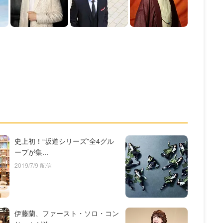
史上初！“坂道シリーズ”全4グル
ープが集...
2019/7/9 配信
伊藤蘭、ファースト・ソロ・コン