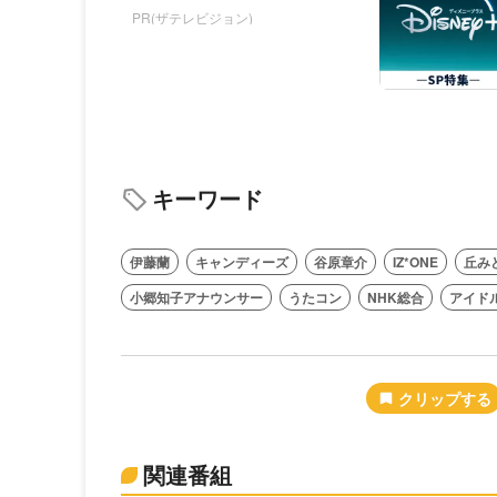
PR(ザテレビジョン)
キーワード
伊藤蘭
キャンディーズ
谷原章介
IZ*ONE
丘み
小郷知子アナウンサー
うたコン
NHK総合
アイド
関連番組