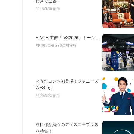
付きで披露...
2016/9/30 配信
FINCHI主催「IVS2026」トーク...
PR(FINCHI on GOETHE)
＜うたコン＞初登場！ジャニーズ
WESTが...
2020/6/23 配信
注目作が続々のディズニープラス
を特集！