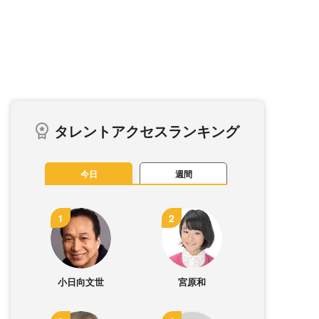
タレントアクセスランキング
今日
週間
小日向文世
宮原和