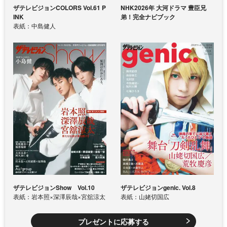
ザテレビジョンCOLORS Vol.61 P
NHK2026年 大河ドラマ 豊臣兄
INK
弟！完全ナビブック
表紙：中島健人
ザテレビジョンShow Vol.10
ザテレビジョンgenic. Vol.8
表紙：岩本照×深澤辰哉×宮舘涼太
表紙：山姥切国広
プレゼントに応募する