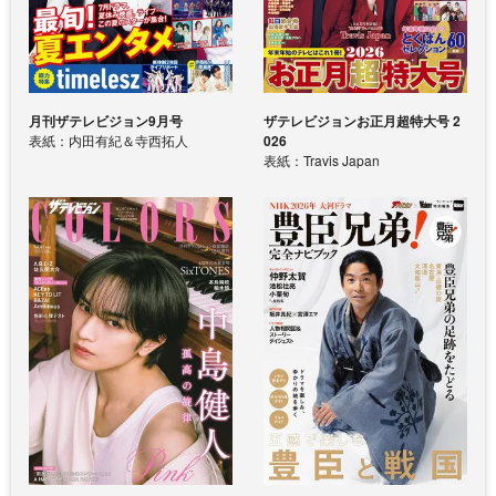
月刊ザテレビジョン9月号
ザテレビジョンお正月超特大号 2
表紙：内田有紀＆寺西拓人
026
表紙：Travis Japan