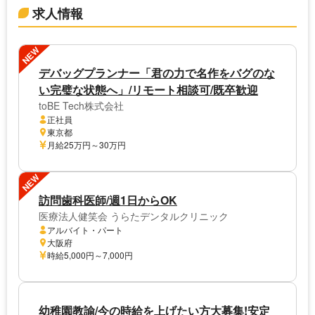
求人情報
NEW
デバッグプランナー「君の力で名作をバグのな
い完璧な状態へ」/リモート相談可/既卒歓迎
toBE Tech株式会社
正社員
東京都
月給25万円～30万円
NEW
訪問歯科医師/週1日からOK
医療法人健笑会 うらたデンタルクリニック
アルバイト・パート
大阪府
時給5,000円～7,000円
幼稚園教諭/今の時給を上げたい方大募集!安定