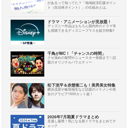
があるって知ってた？「地域経済応援ポイン
ト（自治体ポイント）」の仕組みとは。
ドラマ・アニメーションが見放題！
ディズニー作品はもちろん国内外のドラマ等
も視聴できるディズニープラスを総力特集!!
千鳥がMC！「チャンスの時間」
クセ強めの疑問やニュースター発掘まで！話
題のオリジナルバラエティー
松下洸平＆赤楚衛二も！美男美女特集
横浜流星や板垣瑞生など話題のイケメンや美
女のグラビア1500カット超！
2026年7月期夏ドラマまとめ
見逃し厳禁！気になる新ドラマをまとめてチ
ェック