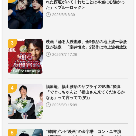
れた西垣がいてくれたことは本当に心強かっ
た」＜ブルーロック＞
2026/8/8 8:30
映画「踊る大捜査線」全9作品の地上波一挙放
送が決定 「室井慎次」2部作は地上波初放送
2026/8/7 17:26
福原遥、福山雅治のサプライズ登壇に歓喜
「でぐっちゃんと『福山さん来てくださるか
なぁ』って言ってて(笑)」
2026/8/9 15:09
“韓国ゾンビ映画”の金字塔 コン・ユ主演