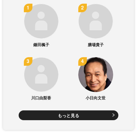
鎌田楓子
膳場貴子
川口由梨香
小日向文世
もっと見る