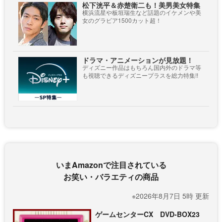
松下洸平＆赤楚衛二も！美男美女特集
横浜流星や板垣瑞生など話題のイケメンや美
女のグラビア1500カット超！
ドラマ・アニメーションが見放題！
ディズニー作品はもちろん国内外のドラマ等
も視聴できるディズニープラスを総力特集!!
いまAmazonで注目されている
お笑い・バラエティの商品
※2026年8月7日 5時 更新
ゲームセンターCX DVD-BOX23