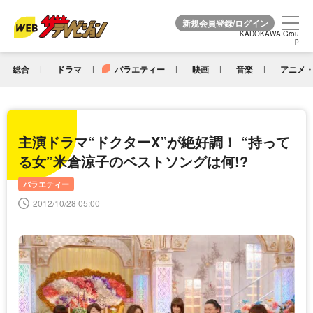
KADOKAWA Grou
KADOKAWA Grou
p
p
総合
ドラマ
バラエティー
映画
音楽
アニメ・
主演ドラマ“ドクターX”が絶好調！ “持って
る女”米倉涼子のベストソングは何!?
バラエティー
2012/10/28 05:00