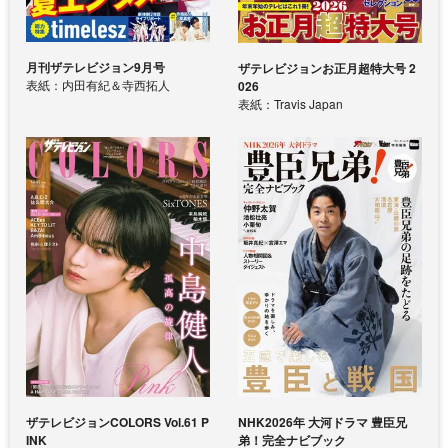
月刊ザテレビジョン9月号
ザテレビジョンお正月超特大号 2
表紙：内田有紀＆寺西拓人
026
表紙：Travis Japan
ザテレビジョンCOLORS Vol.61 P
NHK2026年 大河ドラマ 豊臣兄
INK
弟！完全ナビブック