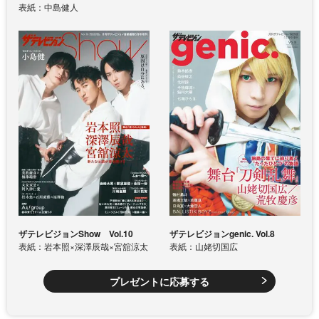
表紙：中島健人
ザテレビジョンShow Vol.10
ザテレビジョンgenic. Vol.8
表紙：岩本照×深澤辰哉×宮舘涼太
表紙：山姥切国広
プレゼントに応募する