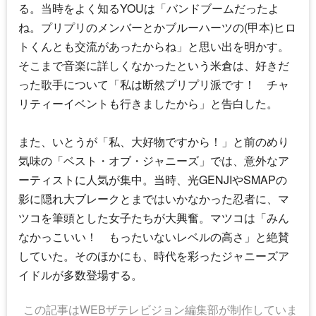
る。当時をよく知るYOUは「バンドブームだったよ
ね。プリプリのメンバーとかブルーハーツの(甲本)ヒロ
トくんとも交流があったからね」と思い出を明かす。
そこまで音楽に詳しくなかったという米倉は、好きだ
った歌手について「私は断然プリプリ派です！ チャ
リティーイベントも行きましたから」と告白した。
また、いとうが「私、大好物ですから！」と前のめり
気味の「ベスト・オブ・ジャニーズ」では、意外なア
ーティストに人気が集中。当時、光GENJIやSMAPの
影に隠れ大ブレークとまではいかなかった忍者に、マ
ツコを筆頭とした女子たちが大興奮。マツコは「みん
なかっこいい！ もったいないレベルの高さ」と絶賛
していた。そのほかにも、時代を彩ったジャニーズア
イドルが多数登場する。
この記事はWEBザテレビジョン編集部が制作していま