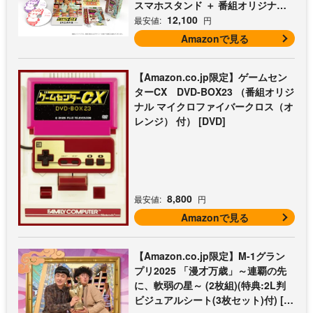
スマホスタンド ＋ 番組オリジナル
マイクロファイバークロス（オレン
12,100
最安値:
円
ジ） 付） [DVD]
Amazonで見る
【Amazon.co.jp限定】ゲームセン
ターCX DVD-BOX23 （番組オリジ
ナル マイクロファイバークロス（オ
レンジ） 付） [DVD]
8,800
最安値:
円
Amazonで見る
【Amazon.co.jp限定】M-1グラン
プリ2025 「漫才万歳」～連覇の先
に、軟弱の星～ (2枚組)(特典:2L判
ビジュアルシート(3枚セット)付) [D