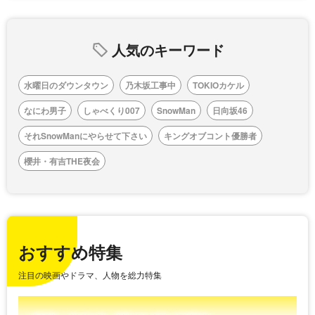
人気のキーワード
水曜日のダウンタウン
乃木坂工事中
TOKIOカケル
なにわ男子
しゃべくり007
SnowMan
日向坂46
それSnowManにやらせて下さい
キングオブコント優勝者
櫻井・有吉THE夜会
おすすめ特集
注目の映画やドラマ、人物を総力特集