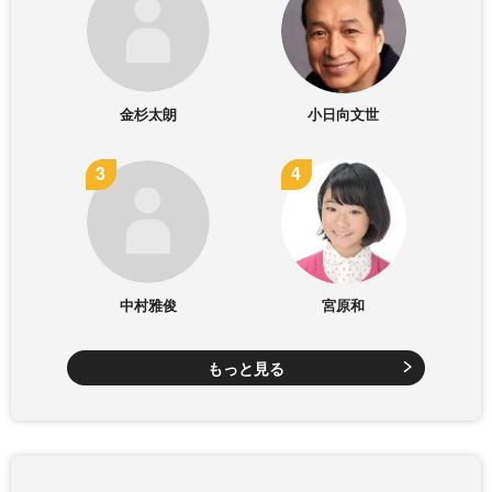
金杉太朗
小日向文世
中村雅俊
宮原和
もっと見る