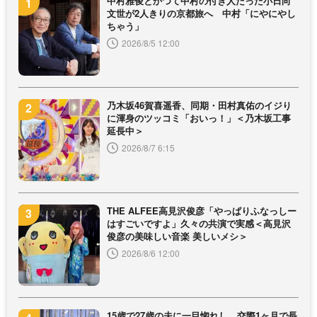
中村雅俊とかつて中村の付き人だった小日向
文世が2人きりの京都旅へ 中村「にやにやし
ちゃう」
2026/8/5 12:00
乃木坂46賀喜遥香、同期・田村真佑のイジり
に渾身のツッコミ「おいっ！」＜乃木坂工事
延長中＞
2026/8/7 6:15
THE ALFEE高見沢俊彦「やっぱりふなっしー
はすごいですよ」久々の共演で実感＜高見沢
俊彦の美味しい音楽 美しいメシ＞
2026/8/6 12:00
15歳で27歳の夫に一目惚れし、交際1ヶ月で長