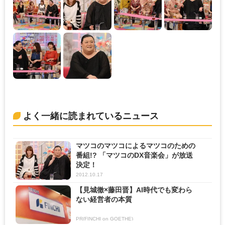
よく一緒に読まれているニュース
マツコのマツコによるマツコのための
番組!? 「マツコのDX音楽会」が放送
決定！
2012.10.17
【見城徹×藤田晋】AI時代でも変わら
ない経営者の本質
PR(FINCHI on GOETHE)