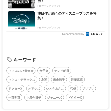
ボ！
PR(ザテレビジョン)
注目作が続々のディズニープラスを特
集！
PR(ザテレビジョン)
Recommended by
キーワード
マツコのDX音楽会
女子会
テレビ朝日
マツコ・デラックス
友近
米倉涼子
近藤真彦
ドクターX
オアシズ
いとうあさこ
YOU
プリプリ
中森明菜
小泉今日子
ジャニーズ
ドクターX