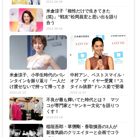
2021.06.09
米倉涼子「根性だけで生きてきた
(笑)」“戦友”松岡昌宏と思い出を語り
合う
2021.06.04
米倉涼子、小学生時代のバレ
中村アン、ベストスマイル・
ンタインを振り返り「一人だ
オブ・ザ・イヤー受賞！“ス
け渡せないで持って帰ってき
タイル抜群”ドレス姿で登場
た...
2023.02.10
2019.11.07
不良が最も輝いてた時代とは？ マツ
コが専門家と“ヤンキー文化”を語りつ
くす！
2018.03.18
稲垣吾郎・草彅剛・香取慎吾の3人が
新進気鋭のクリエイターと企画でコラ