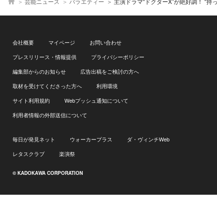
芸能ニュース
バラエティー
主演ドラマ“ドクターX”が絶好調！ “持ってる女”米倉涼子のベ
会社概要
マイページ
お問い合わせ
プレスリリース・情報提供
プライバシーポリシー
編集部からのお知らせ
広告出稿をご検討の方へ
取材を受けてくださった方へ
利用環境
サイト利用規約
Webプッシュ通知について
利用者情報の外部送信について
毎日が発見ネット
ウォーカープラス
ダ・ヴィンチWeb
レタスクラブ
楽演祭
© KADOKAWA CORPORATION