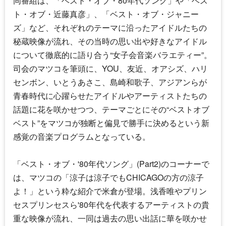
同番組は、「ベスト・オブ・80年代ソング」や「ベス
ト・オブ・近藤真彦」、「ベスト・オブ・ジャニー
ズ」など、それぞれのテーマに沿ったアイドルたちの
秘蔵映像が流れ、その当時の思い出や好きなアイドル
について徹底的に語り合う“女子会音楽バラエティー”。
司会のマツコを筆頭に、YOU、友近、オアシズ、ハリ
センボン、いとうあさこ、島崎和歌子、アジアンらが
青春時代に心躍らせたアイドルやアーティストたちの
話題に花を咲かせつつ、テーマごとにその“ベストオブ
ベスト”をマツコが独断と偏見で勝手に決めるという新
感覚の音楽プログラムとなっている。
「ベスト・オブ・'80年代ソング」(Part2)のコーナーで
は、マツコの「涼子は涼子でもCHICAGOの方の涼子
よ！」という粋な紹介で米倉が登場。浅香唯やプリン
セスプリンセスら'80年代を代表するアーティストの貴
重な映像が流れ、一同は過去の思い出話に華を咲かせ