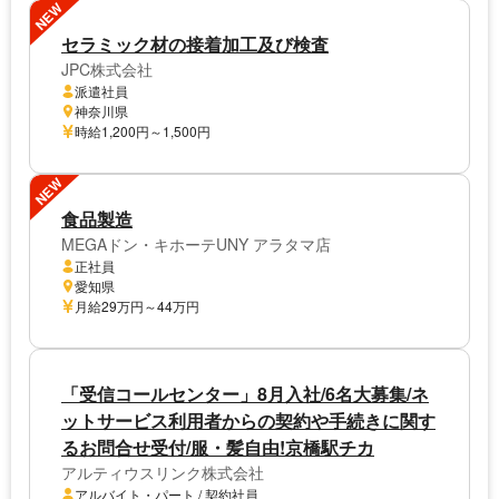
NEW
セラミック材の接着加工及び検査
JPC株式会社
派遣社員
神奈川県
時給1,200円～1,500円
NEW
食品製造
MEGAドン・キホーテUNY アラタマ店
正社員
愛知県
月給29万円～44万円
「受信コールセンター」8月入社/6名大募集/ネ
ットサービス利用者からの契約や手続きに関す
るお問合せ受付/服・髪自由!京橋駅チカ
アルティウスリンク株式会社
アルバイト・パート / 契約社員