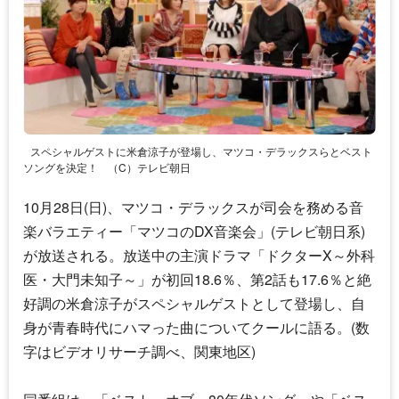
スペシャルゲストに米倉涼子が登場し、マツコ・デラックスらとベスト
ソングを決定！
（C）テレビ朝日
10月28日(日)、マツコ・デラックスが司会を務める音
楽バラエティー「マツコのDX音楽会」(テレビ朝日系)
が放送される。放送中の主演ドラマ「ドクターX～外科
医・大門未知子～」が初回18.6％、第2話も17.6％と絶
好調の米倉涼子がスペシャルゲストとして登場し、自
身が青春時代にハマった曲についてクールに語る。(数
字はビデオリサーチ調べ、関東地区)