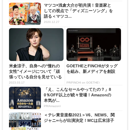
マツコ×浅倉大介が初共演！音楽家と
しての視点で「ディズニーソング」を
語る＜マツコ...
2020.12.27
米倉涼子、自身への“憧れの
GOETHEとFINCHIがタッグ
女性”イメージについて「頑
を組み、新メディアを創設
張っている自分を見せている
部...
2023.03.17
PR(FINCHI on GOETHE)
「え、こんなセールやってたの？」8
0％OFF以上が続々登場！Amazonの
本気が...
PR(Amazon)
＜テレ東音楽祭2021＞V6、NEWS、関
ジャニ∞らが出演決定！MCは広末涼子