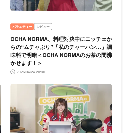
バラエティー
レビュー
OCHA NORMA、料理対決中にニッチェか
らの“ムチャぶり”「私のチャーハン…」調
ま
味料で明暗＜OCHA NORMAのお茶の間沸
かせます！＞
2026/04/24 20:30