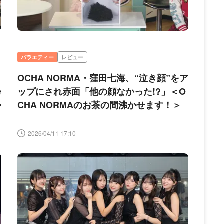
バラエティー
レビュー
ト
OCHA NORMA・窪田七海、“泣き顔”をア
帰
ップにされ赤面「他の顔なかった!?」＜O
か
CHA NORMAのお茶の間沸かせます！＞
2026/04/11 17:10