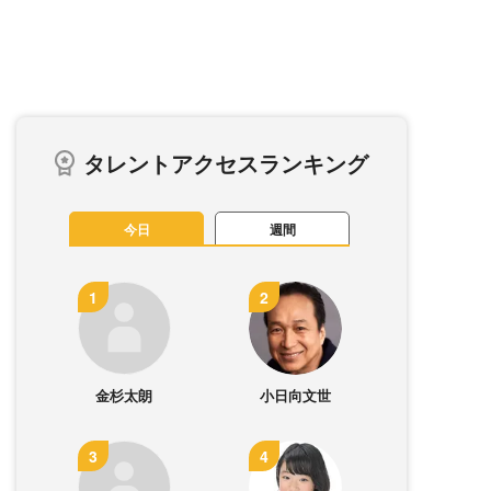
タレントアクセスランキング
今日
週間
金杉太朗
小日向文世