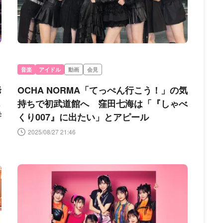
音楽
アイドル
動画
会見
発
OCHA NORMA「てっぺん行こう！」の気
こ
持ちで初武道館へ 窪田七海は「『しゃべ
誓
くり007』に出たい」とアピール
2025/08/27 21:46