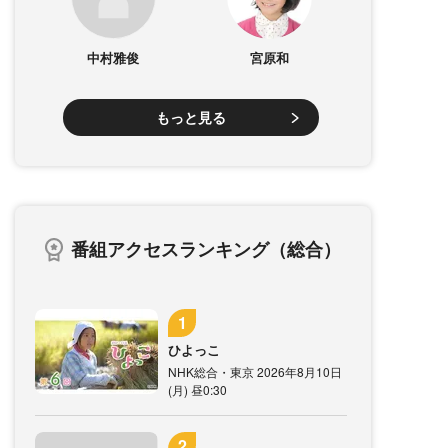
中村雅俊
宮原和
もっと見る
番組アクセスランキング（総合）
ひよっこ
NHK総合・東京 2026年8月10日
(月) 昼0:30