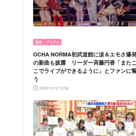
音楽
アイドル
OCHA NORMA初武道館に涙＆エモさ爆
の新曲も披露 リーダー斉藤円香「また
こでライブができるように」とファンに
う
2025/10/16 12:36