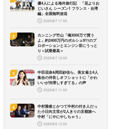
優4人による海外旅行記 「花よりお
じいさん シーズン1 フランス・台湾
編」全国無料放送
2026/8/7 17:00
カンニング竹山「俺3000万で買う
よ」約2400万円のポルシェ911のプ
ロポーションとエンジン音にうっと
り＜試乗最高＞
2026/8/7 12:00
中田花奈&岡田紗佳ら、美女雀士4人
集合の仲良しオフショットに「かわ
いいが渋滞しすぎてる」の声
2026/8/7 11:00
中村雅俊とかつて中村の付き人だっ
た小日向文世が2人きりの京都旅へ
中村「にやにやしちゃう」
2026/8/5 12:00