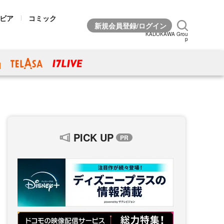
ビア
コミック
KADOKAWA Grou
p
PICK UP