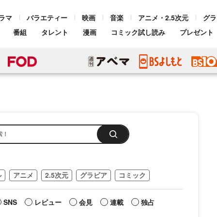
ラマ
バラエティー
映画
音楽
アニメ・2.5次元
グラ
番組
タレント
漫画
コミック試し読み
プレゼント
ル
アニメ
2.5次元
グラビア
コミック
SNS
レビュー
会見
連載
独占