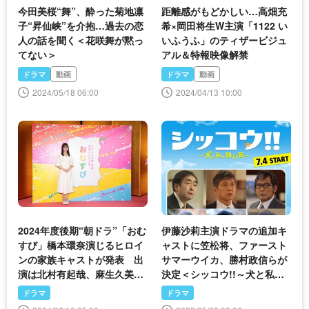
今田美桜“舞”、酔った菊地凛
距離感がもどかしい…高畑充
子“昇仙峡”を介抱…過去の恋
希×岡田将生W主演「1122 い
人の話を聞く＜花咲舞が黙っ
いふうふ」のティザービジュ
てない＞
アル＆特報映像解禁
ドラマ
動画
ドラマ
動画
2024/05/18 06:00
2024/04/13 10:00
2024年度後期“朝ドラ”「おむ
伊藤沙莉主演ドラマの追加キ
すび」橋本環奈演じるヒロイ
ャストに笠松将、ファースト
ンの家族キャストが発表 出
サマーウイカ、勝村政信らが
演は北村有起哉、麻生久美
決定＜シッコウ!!～犬と私と
子、宮崎美子、松平健
執行官～＞
ドラマ
ドラマ