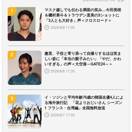
マスク越しでも伝わる満面の笑み…今田美桜
＆磯村勇斗＆トラウデン直美の3ショットに
「3人とも大好き」声＜クロスロード＞
2026/8/8 17:00
趣里、子役と寄り添って自撮りするほほ笑ま
しい姿に「本当の親子みたい」「やだ、かわ
いすぎる」の声＜大空港～GATE24～＞
2026/8/8 17:30
イ・ソジンと平均年齢76歳の韓国名優4人によ
る海外旅行記 「花よりおじいさん シーズン
1 フランス・台湾編」全国無料放送
2026/8/7 17:00