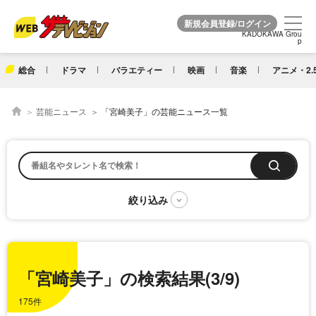
KADOKAWA Grou
KADOKAWA Grou
p
p
総合
ドラマ
バラエティー
映画
音楽
アニメ・2.
芸能ニュース
「宮崎美子」の芸能ニュース一覧
「宮崎美子」の検索結果(3/9)
175件