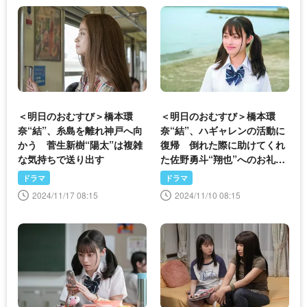
＜明日のおむすび＞橋本環
＜明日のおむすび＞橋本環
奈“結”、糸島を離れ神戸へ向
奈“結”、ハギャレンの活動に
かう 菅生新樹“陽太”は複雑
復帰 倒れた際に助けてくれ
な気持ちで送り出す
た佐野勇斗“翔也”へのお礼を
考える
ドラマ
ドラマ
2024/11/17 08:15
2024/11/10 08:15