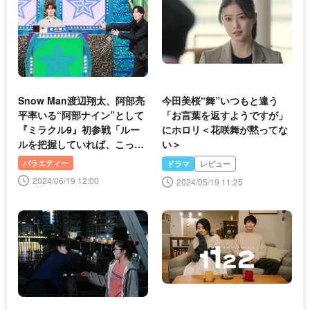
Snow Man渡辺翔太、阿部亮
今田美桜“舞”いつもと違う
平率いる“阿部ナイン”として
「お言葉を返すようですが」
『ミラクル9』初参戦「ルー
にホロリ＜花咲舞が黙ってな
ルを把握していれば、こっち
い＞
のもんです！」
バラエティー
ドラマ
レビュー
2024/06/19 12:00
2024/05/19 11:25