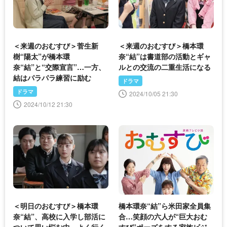
＜来週のおむすび＞菅生新
＜来週のおむすび＞橋本環
樹“陽太”が橋本環
奈“結”は書道部の活動とギャ
奈“結”と“交際宣言”…一方、
ルとの交流の二重生活になる
結はパラパラ練習に励む
ドラマ
ドラマ
2024/10/05 21:30
2024/10/12 21:30
＜明日のおむすび＞橋本環
橋本環奈“結”ら米田家全員集
奈“結”、高校に入学し部活に
合…笑顔の六人が“巨大おむ