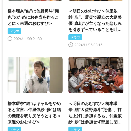
橋本環奈“結”は佐野勇斗“翔
＜明日のおむすび＞仲里依
也”のためにお弁当を作るこ
紗“歩”、震災で親友の大島美
とに＜来週のおむすび＞
優“真紀”が亡くなった悲しみ
を引きずっていることを吐露
ドラマ
する
ドラマ
2024/11/09 21:30
2024/11/06 08:15
橋本環奈“結”はギャルをやめ
＜明日のおむすび＞橋本環
ると宣言…仲里依紗“歩”は結
奈“結”＆佐野勇斗“翔也”、打
の機嫌を取り戻そうとする＜
ち上げに参加するも、仲里依
来週のおむすび＞
紗“歩”は参加せず部屋に閉じ
こもる
ドラマ
ドラマ