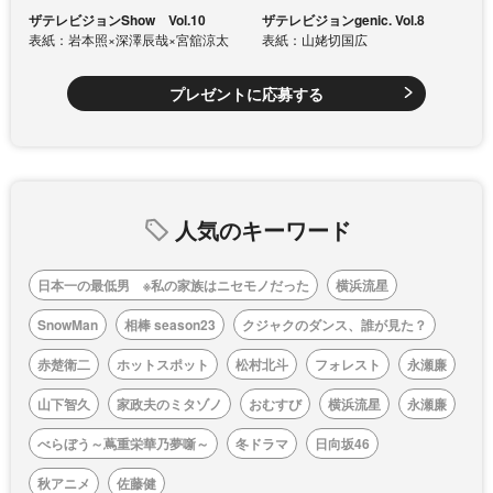
ザテレビジョンShow Vol.10
ザテレビジョンgenic. Vol.8
表紙：岩本照×深澤辰哉×宮舘涼太
表紙：山姥切国広
プレゼントに応募する
人気のキーワード
日本一の最低男 ※私の家族はニセモノだった
横浜流星
SnowMan
相棒 season23
クジャクのダンス、誰が見た？
赤楚衛二
ホットスポット
松村北斗
フォレスト
永瀬廉
山下智久
家政夫のミタゾノ
おむすび
横浜流星
永瀬廉
べらぼう～蔦重栄華乃夢噺～
冬ドラマ
日向坂46
秋アニメ
佐藤健