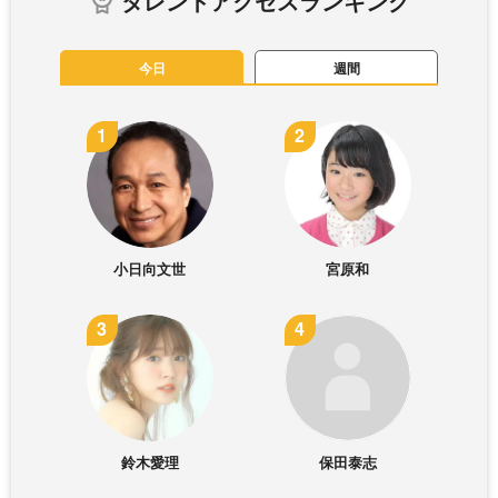
タレントアクセスランキング
今日
週間
小日向文世
宮原和
鈴木愛理
保田泰志