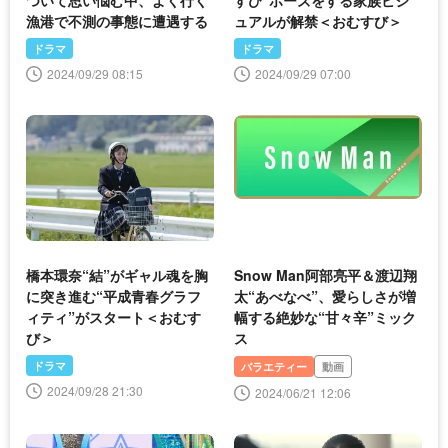
ついて思い悩む中、よく行く
すび”ポーズをする家族ビジ
漁港で不測の事態に遭遇する
ュアルが解禁＜おむすび＞
ドラマ
ドラマ
2024/09/29 08:15
2024/09/29 07:00
橋本環奈“結”がギャル魂を胸
Snow Man阿部亮平＆渡辺翔
に突き進む“平成青春グラフ
太“あべなべ”、愛らしさが増
ィティ”がスタート＜おむす
幅する絶妙な“甘々辛”ミック
び＞
ス
ドラマ
バラエティー
動画
2024/09/28 21:30
2024/06/21 12:06