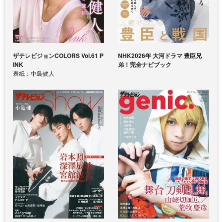
ザテレビジョンCOLORS Vol.61 P
NHK2026年 大河ドラマ 豊臣兄
INK
弟！完全ナビブック
表紙：中島健人