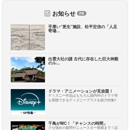
お知らせ
手厚い“更生”施設、松平定信の「人足
寄場...
出雲大社の謎 古代に存在した巨大神殿
のル...
ドラマ・アニメーションが見放題！
ディズニー作品はもちろん国内外のドラマ等
も視聴できるディズニープラスを総力特集!!
千鳥がMC！「チャンスの時間」
クセ強めの疑問やニュースター発掘まで！話