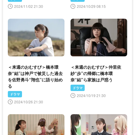
2024/11/02 21:30
2024/10/29 08:15
＜来週のおむすび＞橋本環
＜来週のおむすび＞仲里依
奈“結”は神戸で被災した過去
紗“歩”の帰郷に橋本環
を佐野勇斗“翔也”に語り始め
奈“結”ら家族は戸惑う
る
ドラマ
ドラマ
2024/10/19 21:30
2024/10/26 21:30