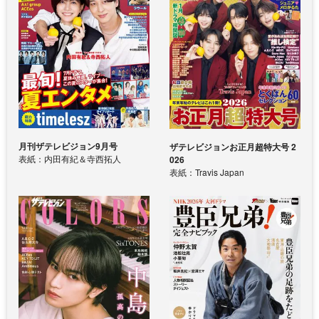
月刊ザテレビジョン9月号
ザテレビジョンお正月超特大号 2
表紙：内田有紀＆寺西拓人
026
表紙：Travis Japan