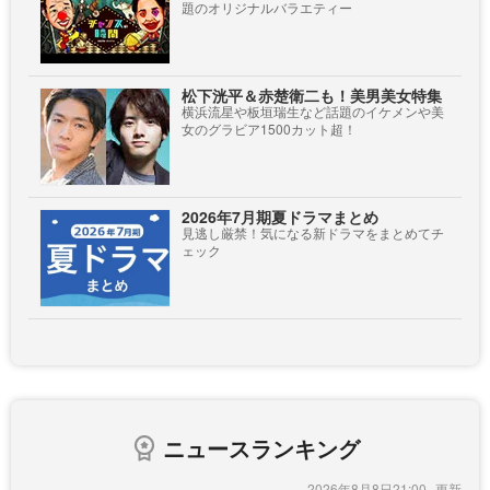
題のオリジナルバラエティー
松下洸平＆赤楚衛二も！美男美女特集
横浜流星や板垣瑞生など話題のイケメンや美
女のグラビア1500カット超！
2026年7月期夏ドラマまとめ
見逃し厳禁！気になる新ドラマをまとめてチ
ェック
ニュースランキング
2026年8月8日21:00