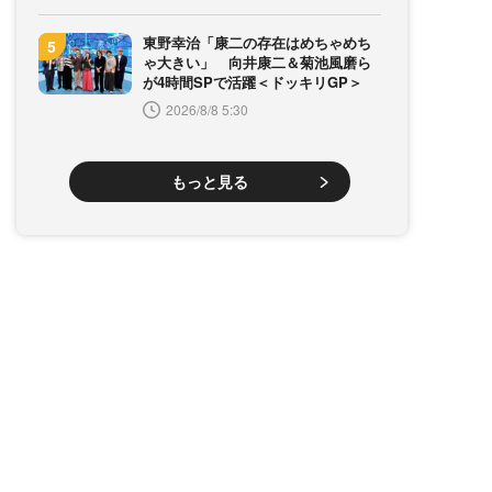
東野幸治「康二の存在はめちゃめち
ゃ大きい」 向井康二＆菊池風磨ら
が4時間SPで活躍＜ドッキリGP＞
2026/8/8 5:30
もっと見る