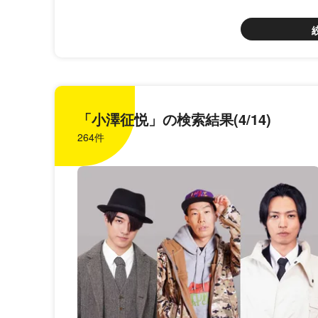
「小澤征悦」の検索結果(4/14)
264件