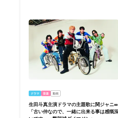
ドラマ
音楽
動画
生田斗真主演ドラマの主題歌に関ジャニ∞
「古い仲なので、一緒に出来る事は感慨