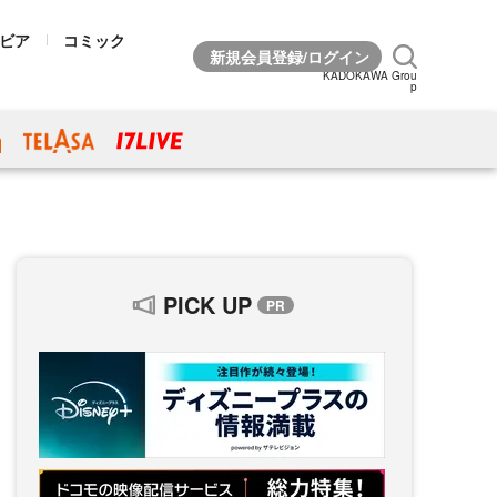
ビア
コミック
KADOKAWA Grou
p
PICK UP