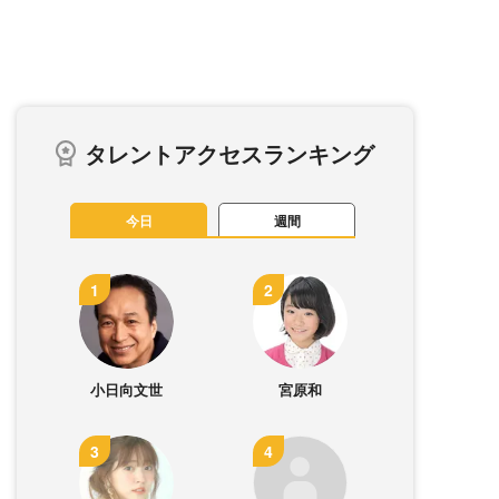
タレントアクセスランキング
今日
週間
小日向文世
宮原和