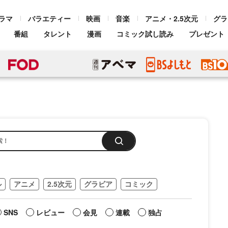
ラマ
バラエティー
映画
音楽
アニメ・2.5次元
グラ
番組
タレント
漫画
コミック試し読み
プレゼント
ル
アニメ
2.5次元
グラビア
コミック
SNS
レビュー
会見
連載
独占