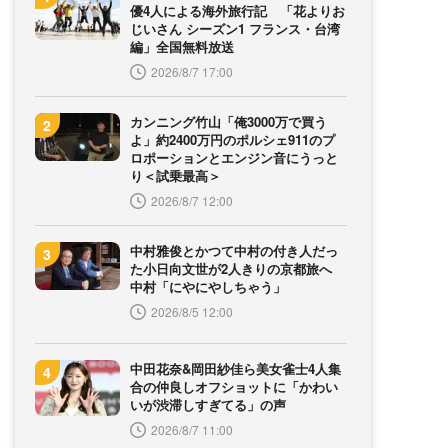
優4人による海外旅行記 「花よりお
じいさん シーズン1 フランス・台湾
編」全国無料放送
2026/8/7 17:00
カンニング竹山「俺3000万で買う
よ」約2400万円のポルシェ911のプ
ロポーションとエンジン音にうっと
り＜試乗最高＞
2026/8/7 12:00
中村雅俊とかつて中村の付き人だっ
た小日向文世が2人きりの京都旅へ
中村「にやにやしちゃう」
2026/8/5 12:00
中田花奈&岡田紗佳ら美女雀士4人集
合の仲良しオフショットに「かわい
いが渋滞しすぎてる」の声
2026/8/7 11:00