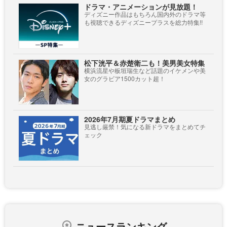
ドラマ・アニメーションが見放題！
ディズニー作品はもちろん国内外のドラマ等
も視聴できるディズニープラスを総力特集!!
松下洸平＆赤楚衛二も！美男美女特集
横浜流星や板垣瑞生など話題のイケメンや美
女のグラビア1500カット超！
2026年7月期夏ドラマまとめ
見逃し厳禁！気になる新ドラマをまとめてチ
ェック
ニュースランキング