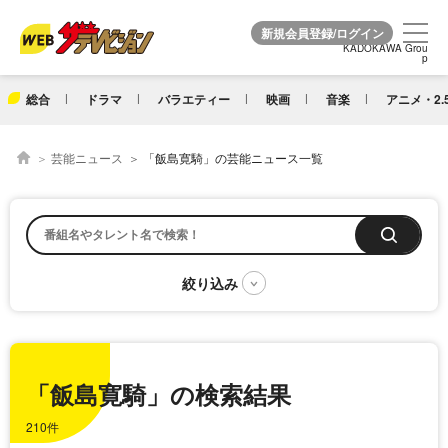
KADOKAWA Grou
KADOKAWA Grou
p
p
総合
ドラマ
バラエティー
映画
音楽
アニメ・2.
芸能ニュース
「飯島寛騎」の芸能ニュース一覧
「飯島寛騎」の検索結果
210件