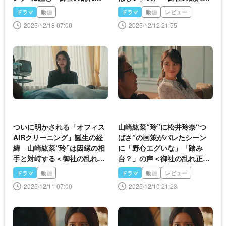
します！2＞
します！2＞
ドラマ
動画
ドラマ
動画
レビュー
2025/12/18 07:00
2025/12/12 21:55
ついに明かされる「オフィス
山崎紘菜“玲”に松井玲奈“つ
AIRクリーニング」誕生の経
ばさ”の画策がバレたシーン
緯 山崎紘菜“玲”は因縁の相
に「野心エグいな」「踏み
手と対峙する＜御社の乱れ正
台？」の声＜御社の乱れ正し
します！2＞
ます！2＞
ドラマ
動画
ドラマ
動画
レビュー
2025/12/11 07:00
2025/12/10 21:23