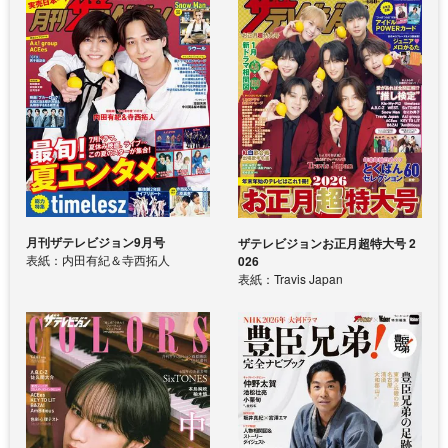
月刊ザテレビジョン9月号
ザテレビジョンお正月超特大号 2
表紙：内田有紀＆寺西拓人
026
表紙：Travis Japan