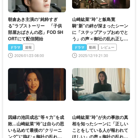
朝倉あき主演の“純粋すぎ
山崎紘菜“玲”と飯島寛
る”ラブストーリー 「子供
騎“新”の絆が深まったシーン
部屋おばさんの恋」FOD SH
に「ステップアップおめでと
ORTにて配信開始
う」の声＜御社の乱れ正しま
す！2＞
ドラマ
速報
ドラマ
動画
レビュー
2026/01/23 08:00
2025/12/19 21:30
因縁の池田成志“等々力”を成
山崎紘菜“玲”が夫の事故の真
敗…山崎紘菜“玲”は自らの思
相を知ったシーンに「正しい
いも込めて最後の“クリーニ
ことをしている人が報われて
ング”に臨む＜御社の乱れ正
ほしい」の声＜御社の乱れ正