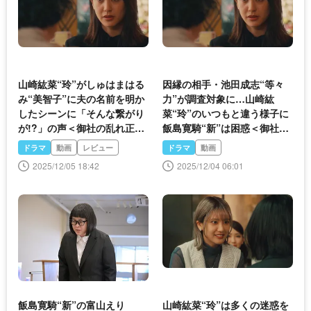
山崎紘菜“玲”がしゅはまはる
因縁の相手・池田成志“等々
み“美智子”に夫の名前を明か
力”が調査対象に…山崎紘
したシーンに「そんな繋がり
菜“玲”のいつもと違う様子に
が!?」の声＜御社の乱れ正し
飯島寛騎“新”は困惑＜御社の
ます！2＞
乱れ正します！2＞
ドラマ
動画
レビュー
ドラマ
動画
2025/12/05 18:42
2025/12/04 06:01
飯島寛騎“新”の富山えり
山崎紘菜“玲”は多くの迷惑を