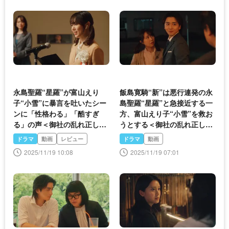
永島聖羅“星羅”が富山えり
飯島寛騎“新”は悪行連発の永
子“小雪”に暴言を吐いたシー
島聖羅“星羅”と急接近する一
ンに「性格わる」「酷すぎ
方、富山えり子“小雪”を救お
る」の声＜御社の乱れ正しま
うとする＜御社の乱れ正しま
す！2＞
す！2＞
ドラマ
動画
レビュー
ドラマ
動画
2025/11/19 10:08
2025/11/19 07:01