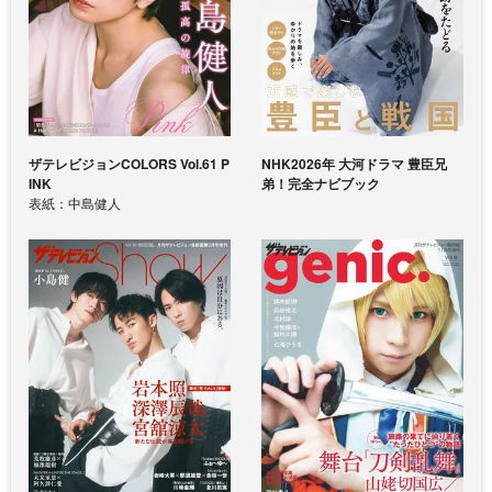
ザテレビジョンCOLORS Vol.61 P
NHK2026年 大河ドラマ 豊臣兄
INK
弟！完全ナビブック
表紙：中島健人