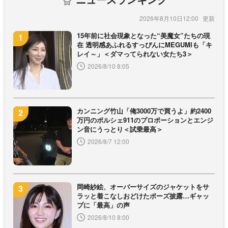
2026年8月10日12:00
15年前に社会現象となった“美魔女”たちの現
在 透明感あふれるすっぴんにMEGUMIも「キ
レイ～」＜ダマってられない女たち3＞
2026/8/10 8:05
カンニング竹山「俺3000万で買うよ」約2400
万円のポルシェ911のプロポーションとエンジ
ン音にうっとり＜試乗最高＞
2026/8/7 12:00
岡崎紗絵、オーバーサイズのジャケットをサ
ラッと着こなしおどけたポーズ披露…ギャッ
プに「最高」の声
2026/8/10 8:00