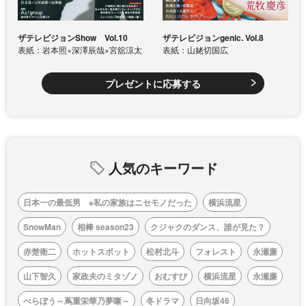
ザテレビジョンShow Vol.10
ザテレビジョンgenic. Vol.8
表紙：岩本照×深澤辰哉×宮舘涼太
表紙：山姥切国広
プレゼントに応募する
人気のキーワード
日本一の最低男 ※私の家族はニセモノだった
横浜流星
SnowMan
相棒 season23
クジャクのダンス、誰が見た？
赤楚衛二
ホットスポット
松村北斗
フォレスト
永瀬廉
山下智久
家政夫のミタゾノ
おむすび
横浜流星
永瀬廉
べらぼう～蔦重栄華乃夢噺～
冬ドラマ
日向坂46