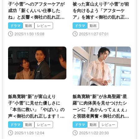
子“小雪”へのアフターケアが
被った富山えり子“小雪”が前
成功「新くんいい仕事した
を向けるよう「アフターケ
ね」と反響＜御社の乱れ正し
ア」を施す＜御社の乱れ正し
ます！2＞
ます！2＞
ドラマ
動画
レビュー
ドラマ
動画
2025/11/30 15:08
2025/11/27 07:01
飯島寛騎“新”が富山えり
飯島寛騎“新”が永島聖羅“星
子“小雪”に見せた優しさに
羅”に肉体美を見せつけたシ
「本当に救い」「やばい」の
ーンに「あかんってぇぇぇ」
声＜御社の乱れ正します！2
と視聴者興奮＜御社の乱れ正
＞
します！2＞
ドラマ
動画
レビュー
ドラマ
動画
レビュー
2025/11/26 12:04
2025/11/22 20:30