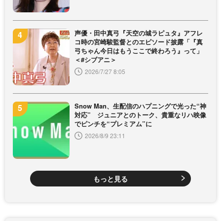
声優・田中真弓『天空の城ラピュタ』アフレ
コ時の宮崎駿監督とのエピソード披露「『真
弓ちゃん今日はもうここで終わろう』って」
＜#シブアニ＞
2026/7/27 8:05
Snow Man、生配信のハプニングで光った“神
対応” ジュニアとのトーク、貴重なリハ映像
でピンチを“プレミアム”に
2026/8/9 23:11
もっと見る