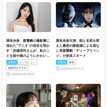
堀未央奈、復讐劇の撮影裏に
堀未央奈主演、顔と名前を変
現れた“アニキ”の存在を明か
えた最恐の家政婦による底な
す「的場浩司さんが、私のこ
し系復讐劇「ディープリベン
とを妹や娘のようにかわいが
ジ」が放送スタート
ってくださった」＜ディープ
ドラマ
インタビュー
ドラマ
動画
リベンジ＞
編集部おすすめ
2026/04/10 17:12
2026/04/18 18:00