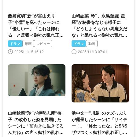
飯島寛騎“新”が富山えり
山崎紘菜“玲”、永島聖羅“星
子“小雪”を庇ったシーンに
羅”が秘書をなじる様子に
「優しい〜」「これは惚れ
「どうしようもない馬鹿女だ
る」と反響＜御社の乱れ正し
な」と呆れる＜御社の乱れ正
ます！2＞
します！2＞
ドラマ
動画
レビュー
ドラマ
動画
2025/11/15 16:12
2025/11/13 07:01
山崎紘菜“玲”が伊勢志摩“桜
浜中文一“川島”のクズっぷり
子”の改心した姿を見届けた
が露呈したシーンに「サイテ
シーンに「前向きに生きてる
ー！」「終わったな」とSNS
んだね」の声＜御社の乱れ正
ザワつく＜御社の乱れ正しま