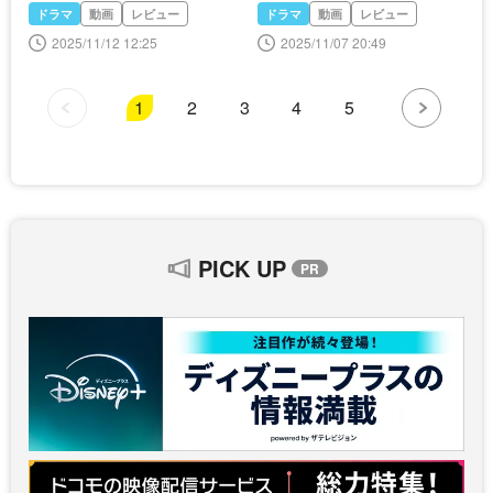
します！2＞
す！2＞
ドラマ
動画
レビュー
ドラマ
動画
レビュー
2025/11/12 12:25
2025/11/07 20:49
1
2
3
4
5
PICK UP