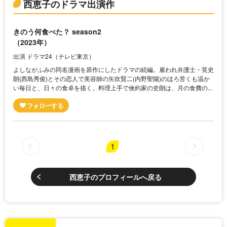
西恵子のドラマ出演作
きのう何食べた？ season2
（2023年）
出演 ドラマ24（テレビ東京）
よしながふみの同名漫画を原作にしたドラマの続編。雇われ弁護士・筧史
朗(西島秀俊)とその恋人で美容師の矢吹賢二(内野聖陽)のほろ苦くも温か
い毎日と、日々の食卓を描く。料理上手で倹約家の史朗は、月の食費の...
1
西恵子のプロフィールへ戻る