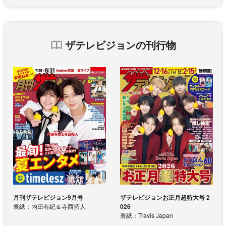
ザテレビジョンの刊行物
月刊ザテレビジョン9月号
ザテレビジョンお正月超特大号 2
表紙：内田有紀＆寺西拓人
026
表紙：Travis Japan