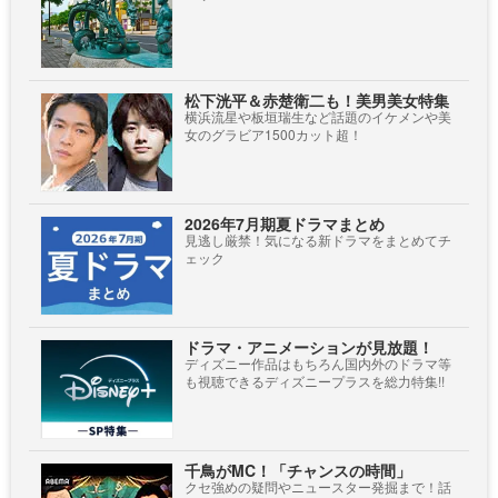
松下洸平＆赤楚衛二も！美男美女特集
横浜流星や板垣瑞生など話題のイケメンや美
女のグラビア1500カット超！
2026年7月期夏ドラマまとめ
見逃し厳禁！気になる新ドラマをまとめてチ
ェック
ドラマ・アニメーションが見放題！
ディズニー作品はもちろん国内外のドラマ等
も視聴できるディズニープラスを総力特集!!
千鳥がMC！「チャンスの時間」
クセ強めの疑問やニュースター発掘まで！話