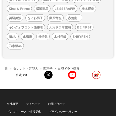
King ＆ Prince
横浜流星
LE SSERAFIM
橋本環奈
浜辺美波
なにわ男子
藤原竜也
赤楚衛二
キングオブコント優勝者
大河ドラマ主演
BE:FIRST
NiziU
永瀬廉
超特急
木村拓哉
ENHYPEN
乃木坂46
タレント・芸能人
西恵子
出演ドラマ情報
公式SNS
会社概要
マイページ
お問い合わせ
プレスリリース・情報提供
プライバシーポリシー