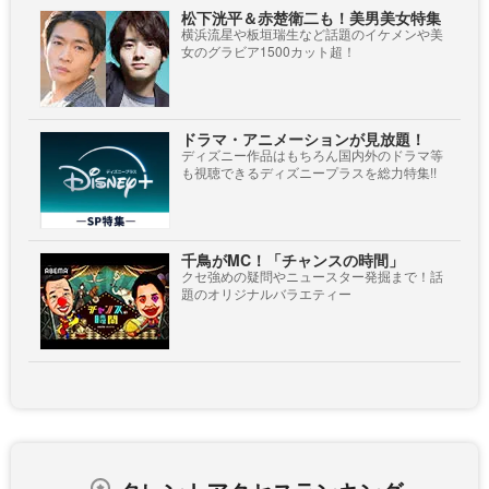
松下洸平＆赤楚衛二も！美男美女特集
横浜流星や板垣瑞生など話題のイケメンや美
女のグラビア1500カット超！
ドラマ・アニメーションが見放題！
ディズニー作品はもちろん国内外のドラマ等
も視聴できるディズニープラスを総力特集!!
千鳥がMC！「チャンスの時間」
クセ強めの疑問やニュースター発掘まで！話
題のオリジナルバラエティー