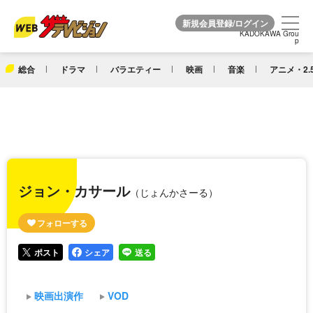
KADOKAWA Grou
KADOKAWA Grou
p
p
総合
ドラマ
バラエティー
映画
音楽
アニメ・2.
ジョン・カサール
（じょんかさーる）
ポスト
シェア
送る
映画出演作
VOD