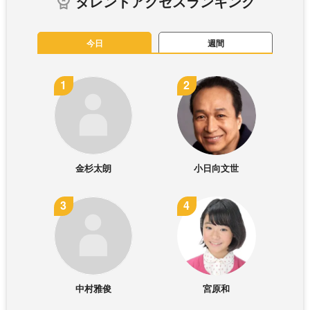
タレントアクセスランキング
今日
週間
金杉太朗
小日向文世
中村雅俊
宮原和