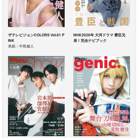
ザテレビジョンCOLORS Vol.61 P
NHK2026年 大河ドラマ 豊臣兄
INK
弟！完全ナビブック
表紙：中島健人