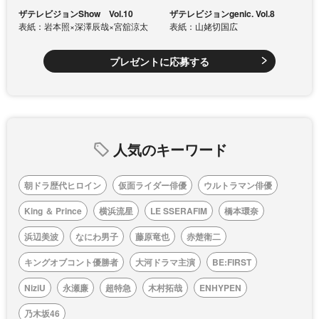
ザテレビジョンShow Vol.10
ザテレビジョンgenic. Vol.8
表紙：岩本照×深澤辰哉×宮舘涼太
表紙：山姥切国広
プレゼントに応募する
人気のキーワード
朝ドラ歴代ヒロイン
仮面ライダー俳優
ウルトラマン俳優
King ＆ Prince
横浜流星
LE SSERAFIM
橋本環奈
浜辺美波
なにわ男子
藤原竜也
赤楚衛二
キングオブコント優勝者
大河ドラマ主演
BE:FIRST
NiziU
永瀬廉
超特急
木村拓哉
ENHYPEN
乃木坂46