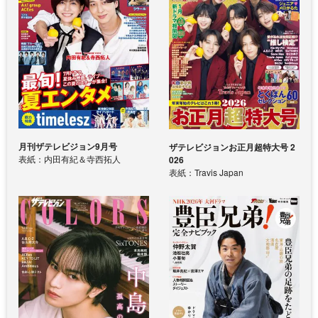
月刊ザテレビジョン9月号
ザテレビジョンお正月超特大号 2
表紙：内田有紀＆寺西拓人
026
表紙：Travis Japan