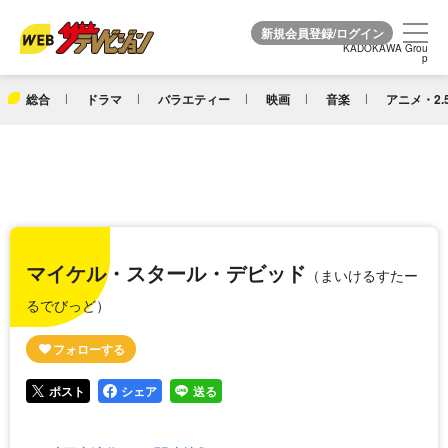
KADOKAWA Grou
KADOKAWA Grou
p
p
総合
ドラマ
バラエティー
映画
音楽
アニメ・2.
マイケル・スタール・デビッド
（まいけるすたー
るでびっど）
ポスト
シェア
送る