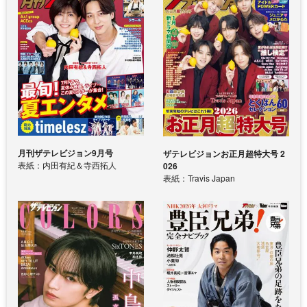
月刊ザテレビジョン9月号
ザテレビジョンお正月超特大号 2
表紙：内田有紀＆寺西拓人
026
表紙：Travis Japan