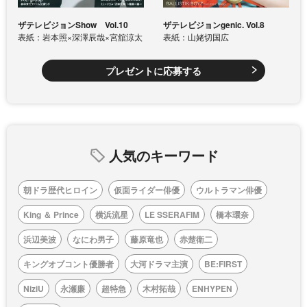
ザテレビジョンShow Vol.10
ザテレビジョンgenic. Vol.8
表紙：岩本照×深澤辰哉×宮舘涼太
表紙：山姥切国広
プレゼントに応募する
人気のキーワード
朝ドラ歴代ヒロイン
仮面ライダー俳優
ウルトラマン俳優
King ＆ Prince
横浜流星
LE SSERAFIM
橋本環奈
浜辺美波
なにわ男子
藤原竜也
赤楚衛二
キングオブコント優勝者
大河ドラマ主演
BE:FIRST
NiziU
永瀬廉
超特急
木村拓哉
ENHYPEN