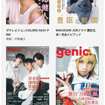
ザテレビジョンCOLORS Vol.61 P
NHK2026年 大河ドラマ 豊臣兄
INK
弟！完全ナビブック
表紙：中島健人