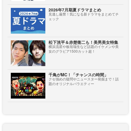
2026年7月期夏ドラマまとめ
見逃し厳禁！気になる新ドラマをまとめてチ
ェック
松下洸平＆赤楚衛二も！美男美女特集
横浜流星や板垣瑞生など話題のイケメンや美
女のグラビア1500カット超！
千鳥がMC！「チャンスの時間」
クセ強めの疑問やニュースター発掘まで！話
題のオリジナルバラエティー