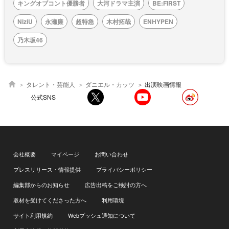
キングオブコント優勝者
大河ドラマ主演
BE:FIRST
NiziU
永瀬廉
超特急
木村拓哉
ENHYPEN
乃木坂46
タレント・芸能人
ダニエル・カッツ
出演映画情報
公式SNS
会社概要
マイページ
お問い合わせ
プレスリリース・情報提供
プライバシーポリシー
編集部からのお知らせ
広告出稿をご検討の方へ
取材を受けてくださった方へ
利用環境
サイト利用規約
Webプッシュ通知について