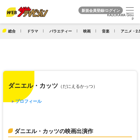
KADOKAWA Grou
KADOKAWA Grou
p
p
総合
ドラマ
バラエティー
映画
音楽
アニメ・2.
ダニエル・カッツ
（だにえるかっつ）
プロフィール
ダニエル・カッツの映画出演作