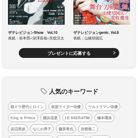
ザテレビジョンShow Vol.10
ザテレビジョンgenic. Vol.8
表紙：岩本照×深澤辰哉×宮舘涼太
表紙：山姥切国広
プレゼントに応募する
人気のキーワード
朝ドラ歴代ヒロイン
仮面ライダー俳優
ウルトラマン俳優
King ＆ Prince
横浜流星
LE SSERAFIM
橋本環奈
浜辺美波
なにわ男子
藤原竜也
赤楚衛二