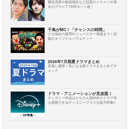
横浜流星や板垣瑞生など話題のイケメンや美
女のグラビア1500カット超！
千鳥がMC！「チャンスの時間」
クセ強めの疑問やニュースター発掘まで！話
題のオリジナルバラエティー
2026年7月期夏ドラマまとめ
見逃し厳禁！気になる新ドラマをまとめてチ
ェック
ドラマ・アニメーションが見放題！
ディズニー作品はもちろん国内外のドラマ等
も視聴できるディズニープラスを総力特集!!