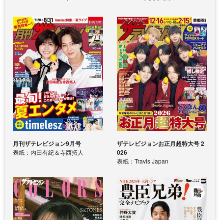
月刊ザテレビジョン9月号
ザテレビジョンお正月超特大号 2
表紙：内田有紀＆寺西拓人
026
表紙：Travis Japan