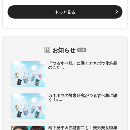
もっと見る
お知らせ
「つるすべ肌」に導くカネボウ化粧品
のこだ...
カネボウの酵素研究がつるすべ肌に導
く！s...
松下洸平＆赤楚衛二も！美男美女特集