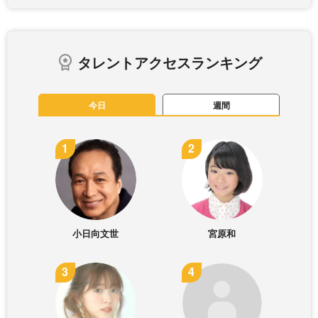
タレントアクセスランキング
今日
週間
小日向文世
宮原和