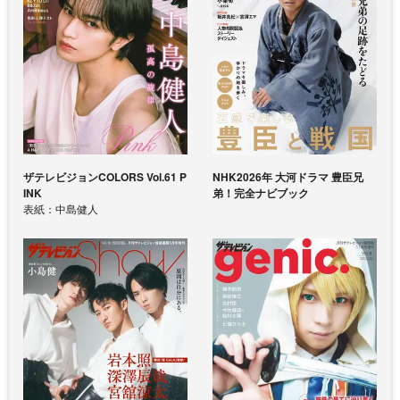
ザテレビジョンCOLORS Vol.61 P
NHK2026年 大河ドラマ 豊臣兄
INK
弟！完全ナビブック
表紙：中島健人