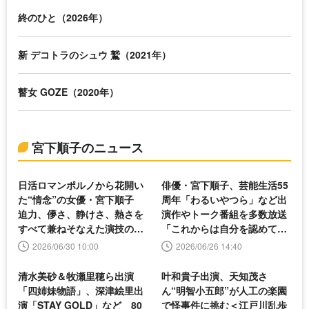
終のひと（2026年）
新 デコトラのシュウ 鷲（2021年）
瞽女 GOZE（2020年）
宮下順子のニュース
日活ロマンポルノから花開い
俳優・宮下順子、芸能生活55
た“情念”の女優・宮下順子
周年「わるいやつら」など出
迫力、儚さ、静けさ、熱さを
演作やトーク番組を多数放送
すべて兼ねそなえた演技の粋
「これからは自分を認めて生
を振り返る
きていきたい」
2026/06/30 10:00
2026/06/26 14:40
清水美砂＆牧瀬里穂ら出演
叶和貴子出演、天知茂さ
「四姉妹物語」、深津絵里出
ん“明智小五郎”が人工の楽園
演「STAY GOLD」など 80
で怪事件に挑む＜江戸川乱歩