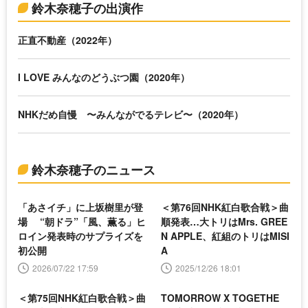
鈴木奈穂子の出演作
正直不動産（2022年）
I LOVE みんなのどうぶつ園（2020年）
NHKだめ自慢 〜みんながでるテレビ〜（2020年）
鈴木奈穂子のニュース
「あさイチ」に上坂樹里が登
＜第76回NHK紅白歌合戦＞曲
場 “朝ドラ”「風、薫る」ヒ
順発表…大トリはMrs. GREE
ロイン発表時のサプライズを
N APPLE、紅組のトリはMISI
初公開
A
2026/07/22 17:59
2025/12/26 18:01
＜第75回NHK紅白歌合戦＞曲
TOMORROW X TOGETHE