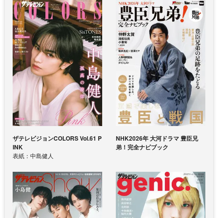
ザテレビジョンCOLORS Vol.61 P
NHK2026年 大河ドラマ 豊臣兄
INK
弟！完全ナビブック
表紙：中島健人