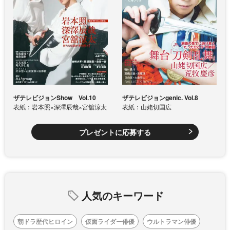
ザテレビジョンShow Vol.10
ザテレビジョンgenic. Vol.8
表紙：岩本照×深澤辰哉×宮舘涼太
表紙：山姥切国広
プレゼントに応募する
人気のキーワード
朝ドラ歴代ヒロイン
仮面ライダー俳優
ウルトラマン俳優