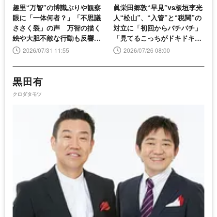
趣里“万智”の博識ぶりや観察
眞栄田郷敦“早見”vs板垣李光
眼に「一体何者？」「不思議
人“松山”、“入管”と“税関”の
ささく裂」の声 万智の描く
対立に「初回からバチバチ」
絵や大胆不敵な行動も反響＜
「見てるこっちがドキドキ」
大空港＞
の声＜大空港＞
2026/07/31 11:55
2026/07/26 08:00
黒田有
クロダタモツ