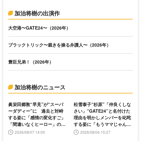
加治将樹の出演作
大空港〜GATE24〜（2026年）
ブラックトリック〜裁きを操る弁護人〜（2026年）
豊臣兄弟！（2026年）
加治将樹のニュース
眞栄田郷敦“早見”が“スーパ
松雪泰子“杉原”「仲良くしな
ーダディー”に 過去と対峙
さい」“GATE24”と名付けた
する姿に「感情の変化すご」
理由を明かしメンバーを叱咤
「間違いなくヒーロー」の声
する姿に「もうママじゃん」
＜大空港＞
の声＜大空港＞
2026/08/07 14:00
2026/08/04 15:27