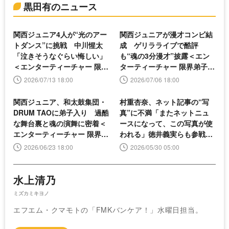
黒田有のニュース
関西ジュニア4人が“光のアー
関西ジュニアが漫才コンビ結
トダンス”に挑戦 中川惺太
成 ゲリラライブで酷評
「泣きそうなぐらい悔しい」
も“魂の3分漫才”披露＜エン
＜エンターティーチャー 限界
ターティーチャー 限界弟子入
弟子入り中！＞
り中！＞
2026/07/13 18:00
2026/07/06 18:00
関西ジュニア、和太鼓集団・
村重杏奈、ネット記事の“写
DRUM TAOに弟子入り 過酷
真”に不満「またネットニュ
な舞台裏と魂の演舞に密着＜
ースになって、この写真が使
エンターティーチャー 限界弟
われる」徳井義実らも参戦＜
子入り中！＞
もんくもん＞
2026/06/23 18:00
2026/05/30 05:00
水上清乃
ミズカミキヨノ
エフエム・クマモトの「FMKバンケア！」水曜日担当。