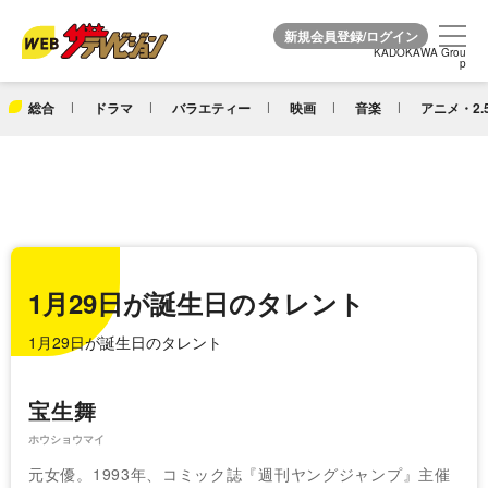
KADOKAWA Grou
KADOKAWA Grou
p
p
総合
ドラマ
バラエティー
映画
音楽
アニメ・2.
1月29日が誕生日のタレント
1月29日が誕生日のタレント
宝生舞
ホウショウマイ
元女優。1993年、コミック誌『週刊ヤングジャンプ』主催