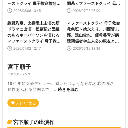
ーストクライ 母子救命救急班
開幕＜ファーストクライ 母子
＞
救命救急班＞
2026/08/06 13:45
2026/07/08 06:00
紺野彩夏、比嘉愛未主演の新
＜ファーストクライ 母子救命
ドラマに出演 松島聡と因縁
救急班＞徳永えり、川西賢志
のあるキーパーソンを演じる
郎、遠山俊也、優希美青が病
＜ファーストクライ 母子救命
院関係者や主人公の親友とし
救急班＞
て出演決定
2026/07/02 12:17
2026/06/12 18:39
宮下順子
ミヤシタジュンコ
1971年に女優デビュー。匂いたつような色気と芯の強さ、
知性あふれる雰囲気で、…
続きを読む
宮下順子の出演作