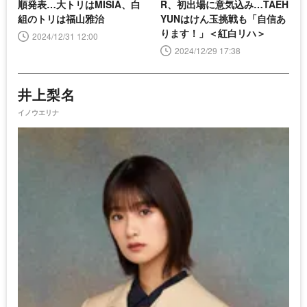
順発表…大トリはMISIA、白
R、初出場に意気込み…TAEH
組のトリは福山雅治
YUNはけん玉挑戦も「自信あ
ります！」＜紅白リハ＞
2024/12/31 12:00
2024/12/29 17:38
井上梨名
イノウエリナ