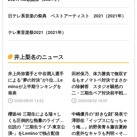
日テレ系音楽の祭典 ベストアーティスト 2021（2021年）
テレ東音楽祭2021（2021年）
井上梨名のニュース
井上尚弥選手と中谷潤人選手
田村保乃、体力勝負で無双す
による“夢の対決”が1位…Le
るもオノマトペ対決でまさか
minoが上半期ランキングを
の珍解答 スタジオ騒然の
発表
二・三期生ペア対決前半戦＜
そこさく＞
2026/08/05 14:22
2026/08/02 18:00
櫻坂46 三期生による瑞々し
中嶋優月の“好きな顔”発表で
くも圧倒的な熱量のライブ…
澤部佑「イップスになっちゃ
伝説の「三期生ライブ-東京公
う俺…」的野美青＆藤吉夏鈴
演-」をLeminoで独占配信
の意外なキャラも判明＜そこ