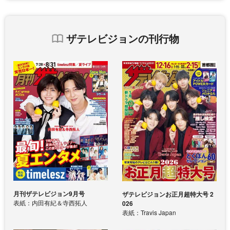
ザテレビジョンの刊行物
月刊ザテレビジョン9月号
ザテレビジョンお正月超特大号 2
表紙：内田有紀＆寺西拓人
026
表紙：Travis Japan