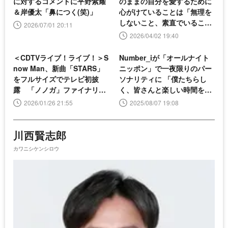
に対するコメントに平野紫耀
のままの自分を愛するために
＆岸優太「鼻につく(笑)」
心がけていることは「無理を
しないこと、素直でいるこ
2026/07/01 20:11
と」
2026/04/02 19:40
＜CDTVライブ！ライブ！＞S
Number_iが「オールナイト
now Man、新曲「STARS」
ニッポン」で一夜限りのパー
をフルサイズでテレビ初披
ソナリティに 「僕たちらし
露 「ノノガ」ファイナリス
く、皆さんと楽しい時間を過
ト・ふみのも登場
ごせたら」
2026/01/26 21:55
2025/08/07 19:08
川西賢志郎
カワニシケンシロウ