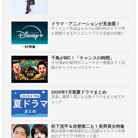
ドラマ・アニメーションが見放題！
ディズニー作品はもちろん国内外のドラマ等
も視聴できるディズニープラスを総力特集!!
千鳥がMC！「チャンスの時間」
クセ強めの疑問やニュースター発掘まで！話
題のオリジナルバラエティー
2026年7月期夏ドラマまとめ
見逃し厳禁！気になる新ドラマをまとめてチ
ェック
松下洸平＆赤楚衛二も！美男美女特集
横浜流星や板垣瑞生など話題のイケメンや美
女のグラビア1500カット超！