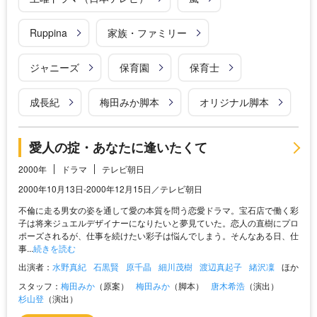
Ruppina
家族・ファミリー
ジャニーズ
保育園
保育士
成長紀
梅田みか脚本
オリジナル脚本
愛人の掟・あなたに逢いたくて
2000年
ドラマ
テレビ朝日
2000年10月13日-2000年12月15日／テレビ朝日
不倫に走る男女の姿を通して愛の本質を問う恋愛ドラマ。宝石店で働く彩
子は将来ジュエルデザイナーになりたいと夢見ていた。恋人の直樹にプロ
ポーズされるが、仕事を続けたい彩子は悩んでしまう。そんなある日、仕
事...
続きを読む
出演者：
水野真紀
石黒賢
原千晶
細川茂樹
渡辺真起子
緒沢凜
ほか
スタッフ：
梅田みか
（原案）
梅田みか
（脚本）
唐木希浩
（演出）
杉山登
（演出）