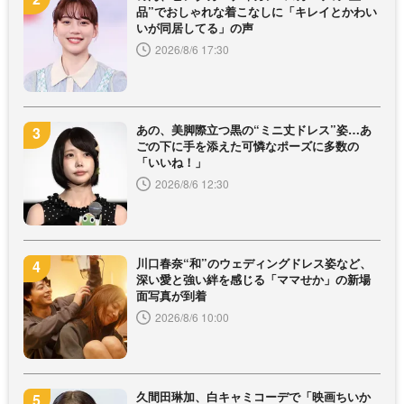
品”でおしゃれな着こなしに「キレイとかわい
いが同居してる」の声
2026/8/6 17:30
あの、美脚際立つ黒の“ミニ丈ドレス”姿…あ
ごの下に手を添えた可憐なポーズに多数の
「いいね！」
2026/8/6 12:30
川口春奈“和”のウェディングドレス姿など、
深い愛と強い絆を感じる「ママせか」の新場
面写真が到着
2026/8/6 10:00
久間田琳加、白キャミコーデで「映画ちいか