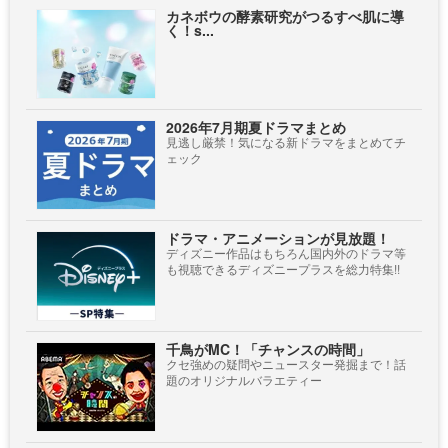
カネボウの酵素研究がつるすべ肌に導
く！s...
2026年7月期夏ドラマまとめ
見逃し厳禁！気になる新ドラマをまとめてチ
ェック
ドラマ・アニメーションが見放題！
ディズニー作品はもちろん国内外のドラマ等
も視聴できるディズニープラスを総力特集!!
千鳥がMC！「チャンスの時間」
クセ強めの疑問やニュースター発掘まで！話
題のオリジナルバラエティー