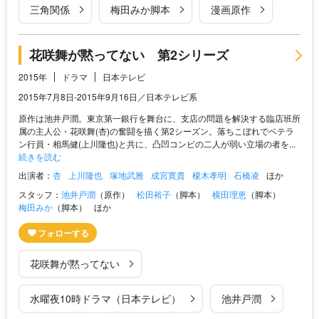
三角関係
梅田みか脚本
漫画原作
花咲舞が黙ってない 第2シリーズ
2015年
ドラマ
日本テレビ
2015年7月8日-2015年9月16日／日本テレビ系
原作は池井戸潤。東京第一銀行を舞台に、支店の問題を解決する臨店班所
属の主人公・花咲舞(杏)の奮闘を描く第2シーズン。落ちこぼれでベテラ
ン行員・相馬健(上川隆也)と共に、凸凹コンビの二人が弱い立場の者を...
続きを読む
出演者：
杏
上川隆也
塚地武雅
成宮寛貴
榎木孝明
石橋凌
ほか
スタッフ：
池井戸潤
（原作）
松田裕子
（脚本）
横田理恵
（脚本）
梅田みか
（脚本）
ほか
花咲舞が黙ってない
水曜夜10時ドラマ（日本テレビ）
池井戸潤