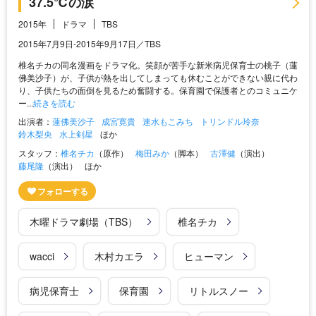
37.5℃の涙
2015年
ドラマ
TBS
2015年7月9日-2015年9月17日／TBS
椎名チカの同名漫画をドラマ化。笑顔が苦手な新米病児保育士の桃子（蓮
佛美沙子）が、子供が熱を出してしまっても休むことができない親に代わ
り、子供たちの面倒を見るため奮闘する。保育園で保護者とのコミュニケ
ー...
続きを読む
出演者：
蓮佛美沙子
成宮寛貴
速水もこみち
トリンドル玲奈
鈴木梨央
水上剣星
ほか
スタッフ：
椎名チカ
（原作）
梅田みか
（脚本）
古澤健
（演出）
藤尾隆
（演出）
ほか
木曜ドラマ劇場（TBS）
椎名チカ
wacci
木村カエラ
ヒューマン
病児保育士
保育園
リトルスノー