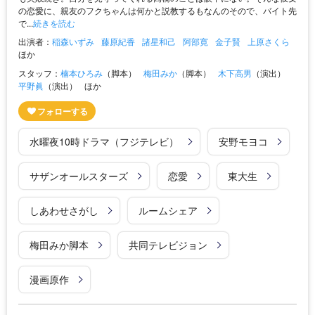
の恋愛に、親友のフクちゃんは何かと説教するもなんのそので、バイト先
で...
続きを読む
出演者：
稲森いずみ
藤原紀香
諸星和己
阿部寛
金子賢
上原さくら
ほか
スタッフ：
楠本ひろみ
（脚本）
梅田みか
（脚本）
木下高男
（演出）
平野眞
（演出）
ほか
水曜夜10時ドラマ（フジテレビ）
安野モヨコ
サザンオールスターズ
恋愛
東大生
しあわせさがし
ルームシェア
梅田みか脚本
共同テレビジョン
漫画原作