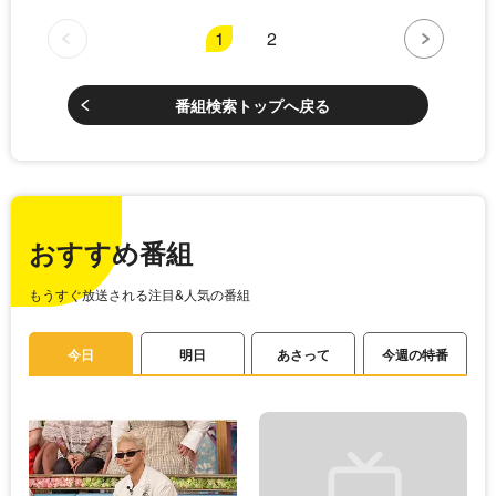
1
2
番組検索トップへ戻る
おすすめ番組
もうすぐ放送される注目&人気の番組
今日
明日
あさって
今週の特番