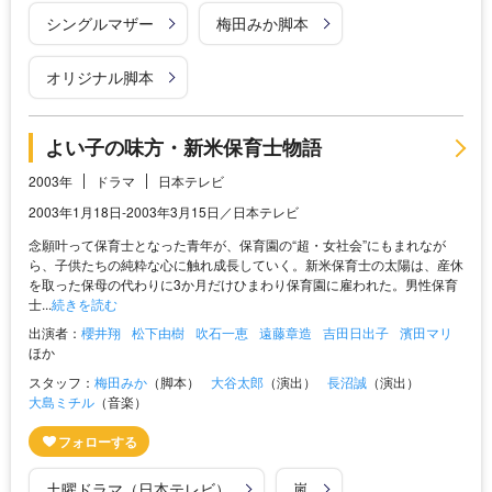
シングルマザー
梅田みか脚本
オリジナル脚本
よい子の味方・新米保育士物語
2003年
ドラマ
日本テレビ
2003年1月18日-2003年3月15日／日本テレビ
念願叶って保育士となった青年が、保育園の“超・女社会”にもまれなが
ら、子供たちの純粋な心に触れ成長していく。新米保育士の太陽は、産休
を取った保母の代わりに3か月だけひまわり保育園に雇われた。男性保育
士...
続きを読む
出演者：
櫻井翔
松下由樹
吹石一恵
遠藤章造
吉田日出子
濱田マリ
ほか
スタッフ：
梅田みか
（脚本）
大谷太郎
（演出）
長沼誠
（演出）
大島ミチル
（音楽）
土曜ドラマ（日本テレビ）
嵐