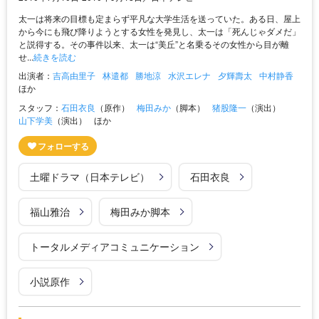
太一は将来の目標も定まらず平凡な大学生活を送っていた。ある日、屋上
から今にも飛び降りようとする女性を発見し、太一は「死んじゃダメだ」
と説得する。その事件以来、太一は“美丘”と名乗るその女性から目が離
せ...
続きを読む
出演者：
吉高由里子
林遣都
勝地涼
水沢エレナ
夕輝壽太
中村静香
ほか
スタッフ：
石田衣良
（原作）
梅田みか
（脚本）
猪股隆一
（演出）
山下学美
（演出）
ほか
土曜ドラマ（日本テレビ）
石田衣良
福山雅治
梅田みか脚本
トータルメディアコミュニケーション
小説原作