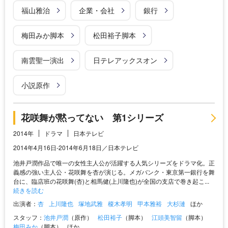
福山雅治
企業・会社
銀行
梅田みか脚本
松田裕子脚本
南雲聖一演出
日テレアックスオン
小説原作
花咲舞が黙ってない 第1シリーズ
2014年
ドラマ
日本テレビ
2014年4月16日-2014年6月18日／日本テレビ
池井戸潤作品で唯一の女性主人公が活躍する人気シリーズをドラマ化。正
義感の強い主人公・花咲舞を杏が演じる。メガバンク・東京第一銀行を舞
台に、臨店班の花咲舞(杏)と相馬健(上川隆也)が全国の支店で巻き起こ...
続きを読む
出演者：
杏
上川隆也
塚地武雅
榎木孝明
甲本雅裕
大杉漣
ほか
スタッフ：
池井戸潤
（原作）
松田裕子
（脚本）
江頭美智留
（脚本）
梅田みか
（脚本）
ほか