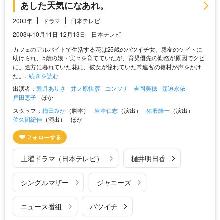
あした天気になあれ。
2003年
ドラマ
日本テレビ
2003年10月11日-12月13日 日本テレビ
カフェのアルバイトで生活する花は25歳のバツイチ女。親友のケイトに
助けられ、5歳の娘・実々を育てていたが、育児優先の勤務が原因でクビ
に。途方に暮れていた花に、彼女が憧れていた常連客の徳村が声をかけ
た。...
続きを読む
出演者：
観月ありさ
井ノ原快彦
ユンソナ
吉岡美穂
森迫永依
戸田恵子
ほか
スタッフ：
梅田みか
（脚本）
岩本仁志
（演出）
猪股隆一
（演出）
佐久間紀佳
（演出）
ほか
土曜ドラマ（日本テレビ）
樋井明日香
シングルマザー
ジャニーズ
ニュース番組
バツイチ