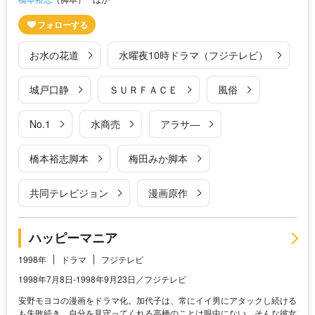
お水の花道
水曜夜10時ドラマ（フジテレビ）
城戸口静
ＳＵＲＦＡＣＥ
風俗
No.1
水商売
アラサ―
橋本裕志脚本
梅田みか脚本
共同テレビジョン
漫画原作
ハッピーマニア
1998年
ドラマ
フジテレビ
1998年7月8日-1998年9月23日／フジテレビ
安野モヨコの漫画をドラマ化。加代子は、常にイイ男にアタックし続ける
も失敗続き。自分を見守ってくれる高橋のことは眼中にない。そんな彼女