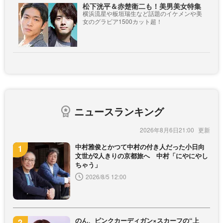
松下洸平＆赤楚衛二も！美男美女特集
横浜流星や板垣瑞生など話題のイケメンや美
女のグラビア1500カット超！
ニュースランキング
2026年8月6日21:00
中村雅俊とかつて中村の付き人だった小日向
文世が2人きりの京都旅へ 中村「にやにやし
ちゃう」
2026/8/5 12:00
のん、ピンクカーディガン×スカーフの“上