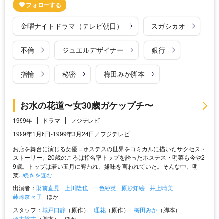
金曜ナイトドラマ（テレビ朝日）
スガシカオ
不倫
ジュエルデザイナー
銀行
指輪
秘密
梅田みか脚本
お水の花道〜女30歳ガケップチ〜
1999年
ドラマ
フジテレビ
1999年1月6日-1999年3月24日／フジテレビ
お店を舞台に演じる女優＝ホステスの世界をコミカルに描いたサクセス・
ストーリー。20歳のころは指名率トップを誇ったホステス・明菜も今や2
9歳。トップは若い五月に奪われ、嫌味を言われていた。そんな中、明
菜...
続きを読む
出演者：
財前直見
上川隆也
一色紗英
原沙知絵
井上晴美
藤崎奈々子
ほか
スタッフ：
城戸口静
（原作）
理花
（原作）
梅田みか
（脚本）
橋本裕志
（脚本）
ほか