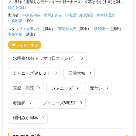
マ。明るく型破りな元ヤンキーの新米ナース・立花はるか(中条)と34...
続きを読む
出演者：
中条あやみ
水川あさみ
小瀧望
片瀬那奈
鈴木紗理奈
小松彩夏
ほか
スタッフ：
梅田みか
（脚本）
菅原伸太郎
（演出）
猪股隆一
（演出）
本多繁勝
（演出）
水曜夜10時ドラマ（日本テレビ）
ジャニーズＷＥＳＴ
三浦大知
医療・病院
ジャニーズ
元ヤン
看護師
ジャニーズWEST
梅田みか脚本