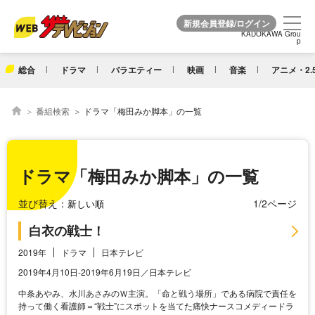
KADOKAWA Grou
KADOKAWA Grou
p
p
総合
ドラマ
バラエティー
映画
音楽
アニメ・2.
番組検索
ドラマ「梅田みか脚本」の一覧
ドラマ「梅田みか脚本」の一覧
並び替え：
1/2ページ
白衣の戦士！
2019年
ドラマ
日本テレビ
2019年4月10日-2019年6月19日／日本テレビ
中条あやみ、水川あさみのＷ主演。「命と戦う場所」である病院で責任を
持って働く看護師＝“戦士”にスポットを当てた痛快ナースコメディードラ