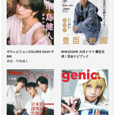
ザテレビジョンCOLORS Vol.61 P
NHK2026年 大河ドラマ 豊臣兄
INK
弟！完全ナビブック
表紙：中島健人