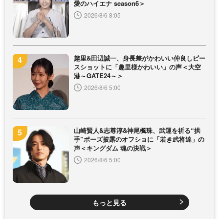
愛のハイエナ season6＞
2026/8/6 8:05
趣里&田辺誠一、身長差がかわいい仲良しピー
スショットに「趣里様かわいい」の声＜大空
港～GATE24～＞
2026/8/6 5:00
山崎賢人&志尊淳&神尾楓珠、武運を祈る“拱
手”ポーズ披露のオフショに「若き武将達」の
声＜キングダム 魂の決戦＞
2026/8/6 5:00
もっと見る