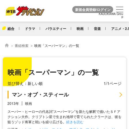
KADOKAWA Grou
KADOKAWA Grou
p
p
総合
ドラマ
バラエティー
映画
音楽
アニメ・2.
番組検索
映画「スーパーマン」の一覧
映画「スーパーマン」の一覧
並び替え：
1/1ページ
マン・オブ・スティール
2013年
映画
スーパー・ヒーローの代名詞”スーパーマン”を新たな解釈で描いたＳＦア
クション大作。クリプトン星で生まれ地球で育てられたクラークは、彼を
狙うゾッド将軍と戦いを繰り広げる。
続きを読む