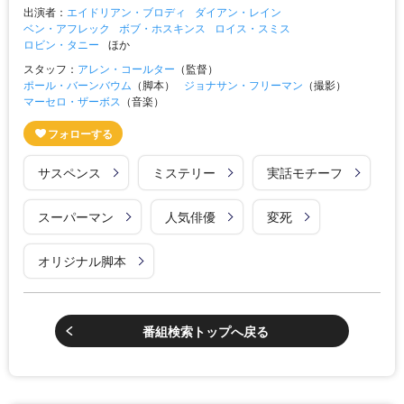
出演者：
エイドリアン・ブロディ
ダイアン・レイン
ベン・アフレック
ボブ・ホスキンス
ロイス・スミス
ロビン・タニー
ほか
スタッフ：
アレン・コールター
（監督）
ポール・バーンバウム
（脚本）
ジョナサン・フリーマン
（撮影）
マーセロ・ザーボス
（音楽）
サスペンス
ミステリー
実話モチーフ
スーパーマン
人気俳優
変死
オリジナル脚本
番組検索トップへ戻る