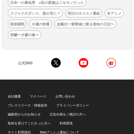
日本一の最低男 ※私の家族はニセモノだった
クジャクのダンス、誰が見た？
明日のオススメ番組
冬アニメ
呪術廻戦
今週の特番
如懿伝〜紫禁城に散る宿命の王妃〜
明蘭〜才媛の春〜
公式SNS
会社概要
マイページ
お問い合わせ
プレスリリース・情報提供
プライバシーポリシー
編集部からのお知らせ
広告出稿をご検討の方へ
取材を受けてくださった方へ
利用環境
サイト利用規約
Webプッシュ通知について