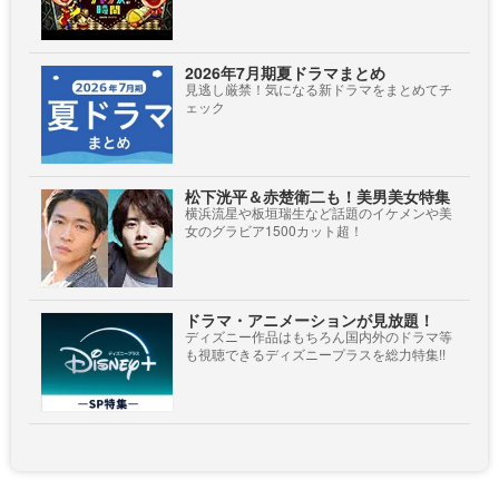
2026年7月期夏ドラマまとめ
見逃し厳禁！気になる新ドラマをまとめてチ
ェック
松下洸平＆赤楚衛二も！美男美女特集
横浜流星や板垣瑞生など話題のイケメンや美
女のグラビア1500カット超！
ドラマ・アニメーションが見放題！
ディズニー作品はもちろん国内外のドラマ等
も視聴できるディズニープラスを総力特集!!