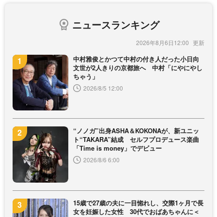
ニュースランキング
2026年8月6日12:00
中村雅俊とかつて中村の付き人だった小日向
文世が2人きりの京都旅へ 中村「にやにやし
ちゃう」
2026/8/5 12:00
“ノノガ”出身ASHA＆KOKONAが、新ユニッ
ト“TAKARA”結成 セルフプロデュース楽曲
「Time is money」でデビュー
2026/8/6 6:00
15歳で27歳の夫に一目惚れし、交際1ヶ月で長
女を妊娠した女性 30代でおばあちゃんに＜