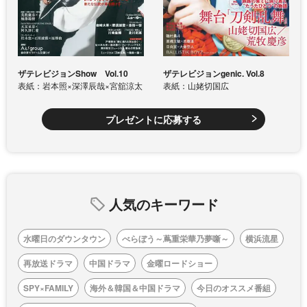
ザテレビジョンShow Vol.10
ザテレビジョンgenic. Vol.8
表紙：岩本照×深澤辰哉×宮舘涼太
表紙：山姥切国広
プレゼントに応募する
人気のキーワード
水曜日のダウンタウン
べらぼう～蔦重栄華乃夢噺～
横浜流星
再放送ドラマ
中国ドラマ
金曜ロードショー
SPY×FAMILY
海外＆韓国＆中国ドラマ
今日のオススメ番組