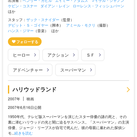
出演者：
ヘンリー・カビル
エイミー・アダムス
マイケル・シャノン
ケビン・コスナー
ダイアン・レイン
ローレンス・フィッシュバーン
ほか
スタッフ：
ザック・スナイダー
（監督）
デビット・Ｓ・ゴイヤー
（脚本）
アミール・モクリ
（撮影）
ハンス・ジマー
（音楽）
ほか
ヒーロー
アクション
ＳＦ
アドベンチャー
スーパーマン
ハリウッドランド
2007年
映画
2007年6月16日公開
1950年代、テレビ版スーパーマンを演じたスター俳優の謎の死と、その
裏に潜むハリウッドの光と闇に迫るサスペンス。「スーパーマン」の主演
俳優、ジョージ・リーブスが自宅で死んだ。彼の母親に雇われた探偵シ
モ...
続きを読む