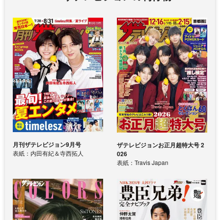
月刊ザテレビジョン9月号
ザテレビジョンお正月超特大号 2
表紙：内田有紀＆寺西拓人
026
表紙：Travis Japan