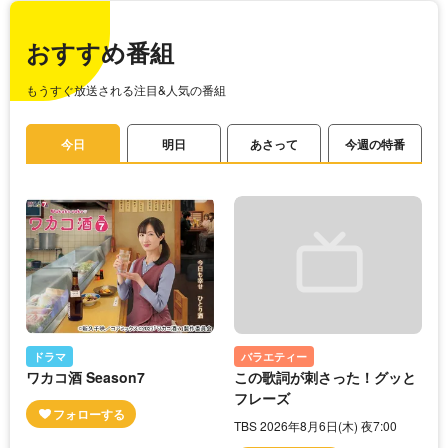
おすすめ番組
もうすぐ放送される注目&人気の番組
今日
明日
あさって
今週の特番
ドラマ
バラエティー
ワカコ酒 Season7
この歌詞が刺さった！グッと
フレーズ
TBS 2026年8月6日(木) 夜7:00