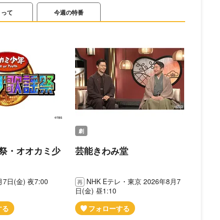
さって
今週の特番
劇
祭・オオカミ少
芸能きわみ堂
月7日(金) 夜7:00
NHK Eテレ・東京 2026年8月7
日(金) 昼1:10