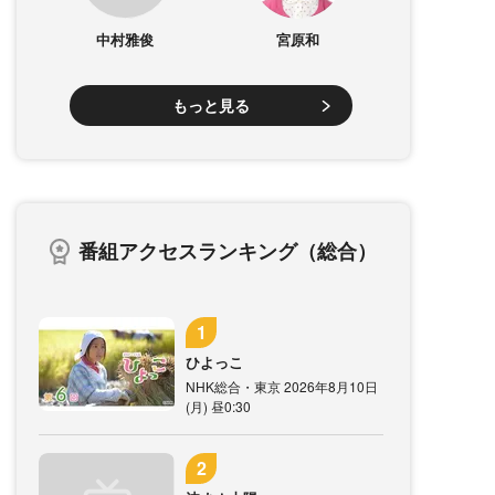
中村雅俊
宮原和
もっと見る
番組アクセスランキング（総合）
ひよっこ
NHK総合・東京 2026年8月10日
(月) 昼0:30