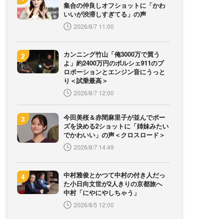
集合の仲良しオフショットに「かわ
いいが渋滞しすぎてる」の声
2026/8/7 11:00
カンニング竹山「俺3000万で買う
よ」約2400万円のポルシェ911のプ
ロポーションとエンジン音にうっと
り＜試乗最高＞
2026/8/7 12:00
今田美桜＆赤間麻里子が並んでポー
ズを決める2ショットに「姉妹みたい
でかわいい」の声＜クロスロード＞
2026/8/7 14:49
中村雅俊とかつて中村の付き人だっ
た小日向文世が2人きりの京都旅へ
中村「にやにやしちゃう」
2026/8/5 12:00