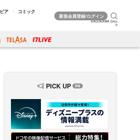
ビア
コミック
KADOKAWA Grou
p
PICK UP