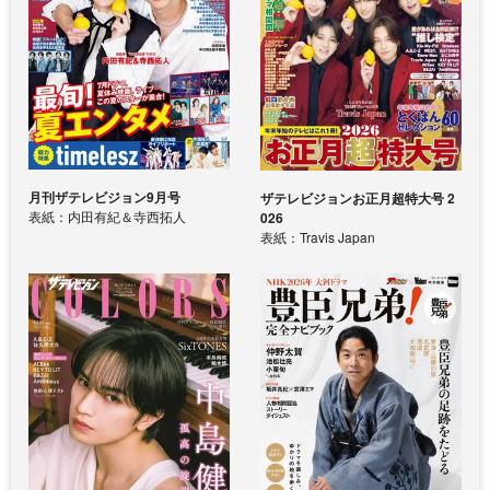
月刊ザテレビジョン9月号
ザテレビジョンお正月超特大号 2
表紙：内田有紀＆寺西拓人
026
表紙：Travis Japan