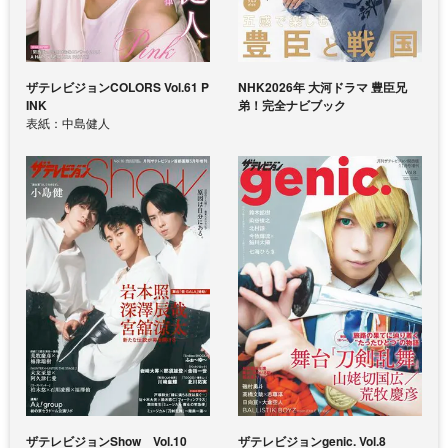
ザテレビジョンCOLORS Vol.61 P
NHK2026年 大河ドラマ 豊臣兄
INK
弟！完全ナビブック
表紙：中島健人
ザテレビジョンShow Vol.10
ザテレビジョンgenic. Vol.8