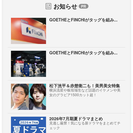
お知らせ
GOETHEとFINCHIがタッグを組み...
GOETHEとFINCHIがタッグを組み...
松下洸平＆赤楚衛二も！美男美女特集
横浜流星や板垣瑞生など話題のイケメンや美
女のグラビア1500カット超！
2026年7月期夏ドラマまとめ
見逃し厳禁！気になる新ドラマをまとめてチ
ェック