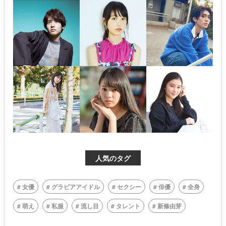
人気のタグ
女優
グラビアアイドル
セクシー
俳優
全身
萌え
私服
流し目
タレント
新條由芽