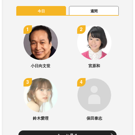
今日
週間
小日向文世
宮原和
鈴木愛理
保田泰志