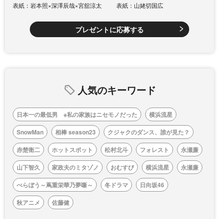
表紙：岩本照×深澤辰哉×宮舘涼太
表紙：山姥切国広
プレゼントに応募する
人気のキーワード
日本一の最低男 ※私の家族はニセモノだった
横浜流星
SnowMan
相棒 season23
クジャクのダンス、誰が見た？
赤楚衛二
ホットスポット
松村北斗
フォレスト
永瀬廉
山下智久
家政夫のミタゾノ
おむすび
横浜流星
永瀬廉
べらぼう～蔦重栄華乃夢噺～
冬ドラマ
日向坂46
秋アニメ
佐藤健