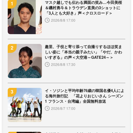
マスク越しでも伝わる満面の笑み…今田美桜
＆磯村勇斗＆トラウデン直美の3ショットに
「3人とも大好き」声＜クロスロード＞
2026/8/8 17:00
趣里、子役と寄り添って自撮りするほほ笑ま
しい姿に「本当の親子みたい」「やだ、かわ
いすぎる」の声＜大空港～GATE24～＞
2026/8/8 17:30
イ・ソジンと平均年齢76歳の韓国名優4人によ
る海外旅行記 「花よりおじいさん シーズン
1 フランス・台湾編」全国無料放送
2026/8/7 17:00