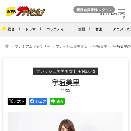
KADOKAWA Grou
KADOKAWA Grou
p
p
総合
ドラマ
バラエティー
映画
音楽
アニメ・2.
プレミアムギャラリー
フレッシュ美男美女
宇垣美里
宇垣美里の詳
フレッシュ美男美女 File No.043
宇垣美里
11/22
ポスト
シェア
送る