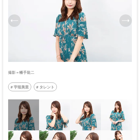
撮影＝幡手龍二
宇垣美里
タレント