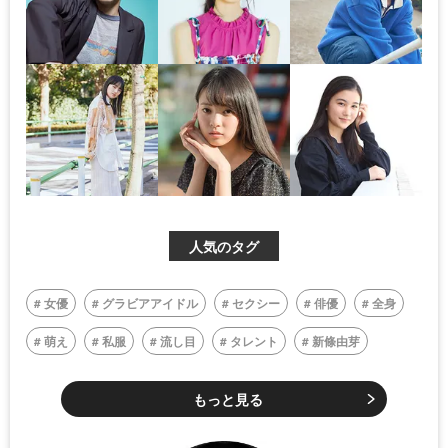
人気のタグ
女優
グラビアアイドル
セクシー
俳優
全身
萌え
私服
流し目
タレント
新條由芽
もっと見る