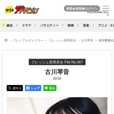
KADOKAWA Grou
KADOKAWA Grou
p
p
総合
ドラマ
バラエティー
映画
音楽
アニメ・2.
プレミアムギャラリー
フレッシュ美男美女
古川琴音
古川琴音の詳
フレッシュ美男美女 File No.067
古川琴音
25/30
ポスト
シェア
送る