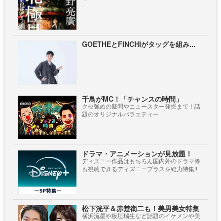
GOETHEとFINCHIがタッグを組み...
千鳥がMC！「チャンスの時間」
クセ強めの疑問やニュースター発掘まで！話
題のオリジナルバラエティー
ドラマ・アニメーションが見放題！
ディズニー作品はもちろん国内外のドラマ等
も視聴できるディズニープラスを総力特集!!
松下洸平＆赤楚衛二も！美男美女特集
横浜流星や板垣瑞生など話題のイケメンや美