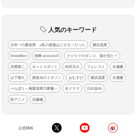
人気のキーワード
日本一の最低男 ※私の家族はニセモノだった
横浜流星
SnowMan
相棒 season23
クジャクのダンス、誰が見た？
赤楚衛二
ホットスポット
松村北斗
フォレスト
永瀬廉
山下智久
家政夫のミタゾノ
おむすび
横浜流星
永瀬廉
べらぼう～蔦重栄華乃夢噺～
冬ドラマ
日向坂46
秋アニメ
佐藤健
公式SNS