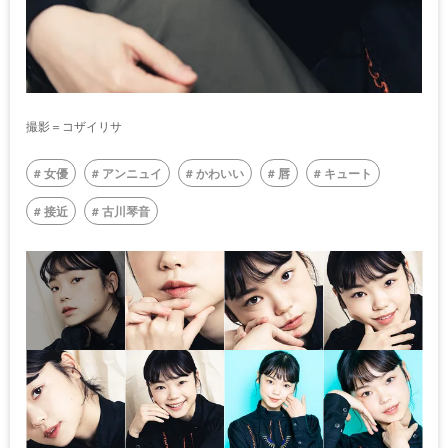
撮影＝コザイリサ
女優
アンニュイ
かわいい
唇
キュート
接近
古川琴音