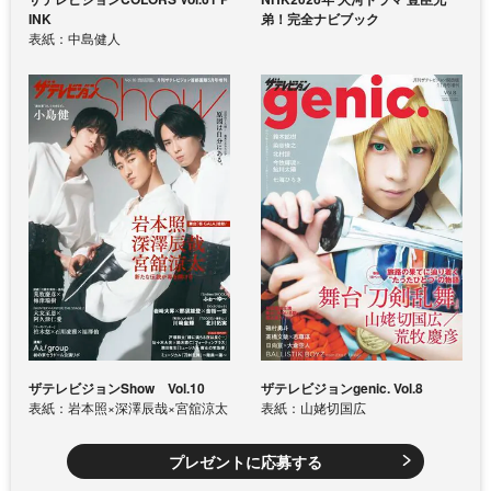
INK
弟！完全ナビブック
表紙：中島健人
ザテレビジョンShow Vol.10
ザテレビジョンgenic. Vol.8
表紙：岩本照×深澤辰哉×宮舘涼太
表紙：山姥切国広
プレゼントに応募する