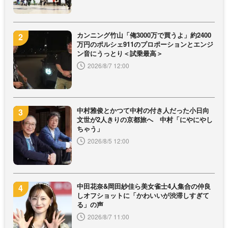
カンニング竹山「俺3000万で買うよ」約2400
万円のポルシェ911のプロポーションとエンジ
ン音にうっとり＜試乗最高＞
2026/8/7 12:00
中村雅俊とかつて中村の付き人だった小日向
文世が2人きりの京都旅へ 中村「にやにやし
ちゃう」
2026/8/5 12:00
中田花奈&岡田紗佳ら美女雀士4人集合の仲良
しオフショットに「かわいいが渋滞しすぎて
る」の声
2026/8/7 11:00