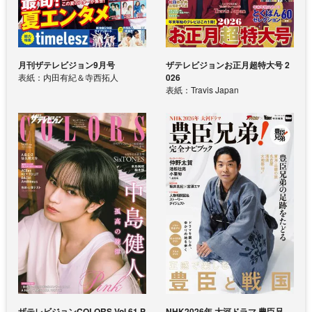
月刊ザテレビジョン9月号
ザテレビジョンお正月超特大号 2
表紙：内田有紀＆寺西拓人
026
表紙：Travis Japan
ザテレビジョンCOLORS Vol.61 P
NHK2026年 大河ドラマ 豊臣兄