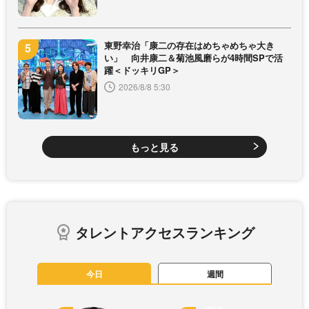
東野幸治「康二の存在はめちゃめちゃ大き
い」 向井康二＆菊池風磨らが4時間SPで活
躍＜ドッキリGP＞
2026/8/8 5:30
もっと見る
タレントアクセスランキング
今日
週間