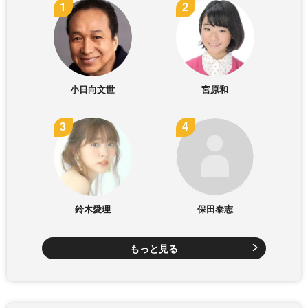
小日向文世
宮原和
鈴木愛理
保田泰志
もっと見る