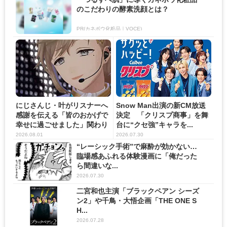
のこだわりの酵素洗顔とは？
PR(カネボウ化粧品｜VOCE)
にじさんじ・叶がリスナーへ
Snow Man出演の新CM放送
感謝を伝える「皆のおかげで
決定 「クリスプ商事」を舞
幸せに過ごせました」関わり
台に“クセ強”キャラを...
の...
2026.08.01
2026.07.30
“レーシック手術”で麻酔が効かない…
臨場感あふれる体験漫画に「俺だった
ら間違いな...
2026.07.30
二宮和也主演「ブラックペアン シーズ
ン2」や千鳥・大悟企画「THE ONE S
H...
2026.07.28