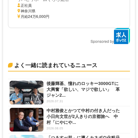
正社員
神奈川県
月給24万6,000円
Sponsored by
よく一緒に読まれているニュース
後藤輝基、憧れのロッキー3000GTに
大興奮「欲しい、マジで欲しい」 革
ジャン2...
2026.07.31
中村雅俊とかつて中村の付き人だった
小日向文世が2人きりの京都旅へ 中
村「にやにや...
2026.08.05
「つるすべ肌」に導くカネボウ化粧品