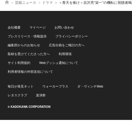
芸能ニュース
ドラマ
＜青天を衝け＞吉沢亮“栄一”の機転に視聴者喝采「スカッとした！」公式が史実
会社概要
マイページ
お問い合わせ
プレスリリース・情報提供
プライバシーポリシー
編集部からのお知らせ
広告出稿をご検討の方へ
取材を受けてくださった方へ
利用環境
サイト利用規約
Webプッシュ通知について
利用者情報の外部送信について
毎日が発見ネット
ウォーカープラス
ダ・ヴィンチWeb
レタスクラブ
楽演祭
© KADOKAWA CORPORATION