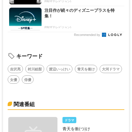
PR(ザテレビジョン)
注目作が続々のディズニープラスを特
集！
PR(ザテレビジョン)
Recommended by
キーワード
吉沢亮
村川絵梨
渡辺いっけい
青天を衝け
大河ドラマ
女優
俳優
関連番組
ドラマ
青天を衝(つ)け