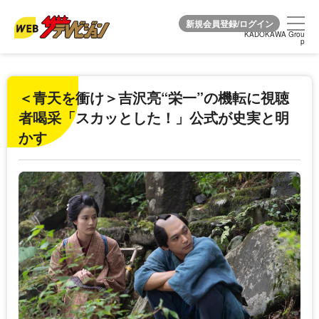
KADOKAWA Grou
KADOKAWA Grou
p
p
＜青天を衝け＞吉沢亮“栄一”の機転に視聴
者喝采「スカッとした！」公式が史実と明
かす