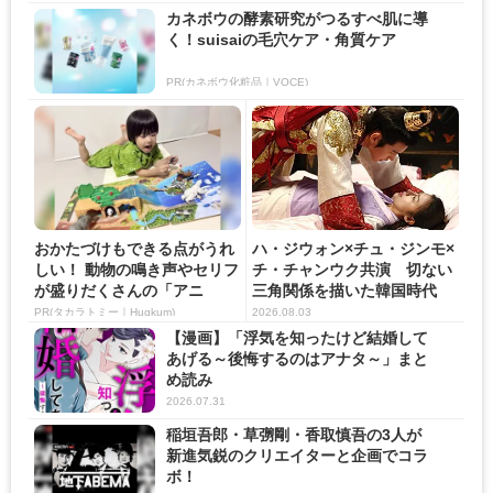
カネボウの酵素研究がつるすべ肌に導
く！suisaiの毛穴ケア・角質ケア
PR(カネボウ化粧品｜VOCE)
おかたづけもできる点がうれ
ハ・ジウォン×チュ・ジンモ×
しい！ 動物の鳴き声やセリフ
チ・チャンウク共演 切ない
が盛りだくさんの「アニ
三角関係を描いた韓国時代
ア ...
劇...
PR(タカラトミー｜Hugkum)
2026.08.03
【漫画】「浮気を知ったけど結婚して
あげる～後悔するのはアナタ～」まと
め読み
2026.07.31
稲垣吾郎・草彅剛・香取慎吾の3人が
新進気鋭のクリエイターと企画でコラ
ボ！