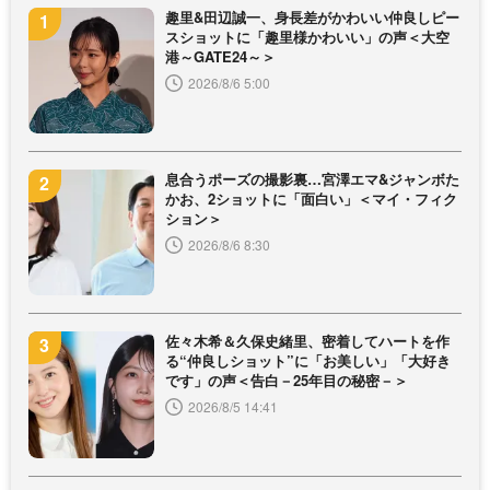
趣里&田辺誠一、身長差がかわいい仲良しピー
スショットに「趣里様かわいい」の声＜大空
港～GATE24～＞
2026/8/6 5:00
息合うポーズの撮影裏…宮澤エマ&ジャンボた
かお、2ショットに「面白い」＜マイ・フィク
ション＞
2026/8/6 8:30
佐々木希＆久保史緒里、密着してハートを作
る“仲良しショット”に「お美しい」「大好き
です」の声＜告白－25年目の秘密－＞
2026/8/5 14:41