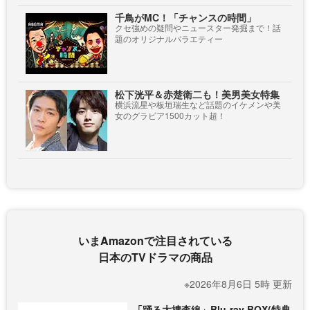
千鳥がMC！「チャンスの時間」
クセ強めの疑問やニュースター発掘まで！話
題のオリジナルバラエティー
松下洸平＆赤楚衛二も！美男美女特集
横浜流星や板垣瑞生など話題のイケメンや美
女のグラビア1500カット超！
いまAmazonで注目されている
日本のTVドラマの商品
※2026年8月6日 5時 更新
「踊る大捜査線」Blu-ray BOX(特典