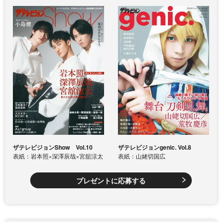
ザテレビジョンShow Vol.10
ザテレビジョンgenic. Vol.8
表紙：岩本照×深澤辰哉×宮舘涼太
表紙：山姥切国広
プレゼントに応募する