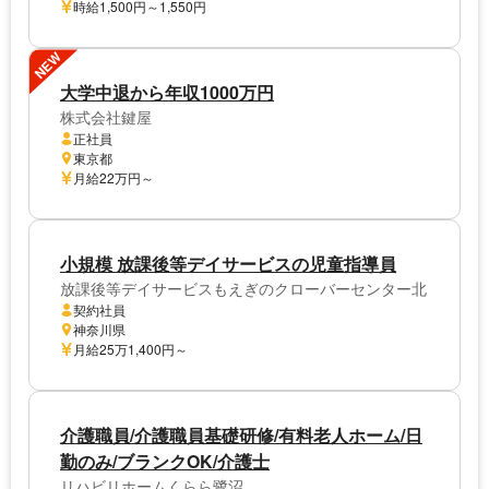
時給1,500円～1,550円
NEW
大学中退から年収1000万円
株式会社鍵屋
正社員
東京都
月給22万円～
小規模 放課後等デイサービスの児童指導員
放課後等デイサービスもえぎのクローバーセンター北
契約社員
神奈川県
月給25万1,400円～
介護職員/介護職員基礎研修/有料老人ホーム/日
勤のみ/ブランクOK/介護士
リハビリホームくらら鷺沼