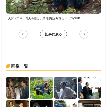
13/17
大河ドラマ「青天を衝け」第5回場面写真より
(C)NHK
記事に戻る
画像一覧