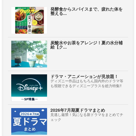
発酵食からスパイスまで、疲れた体を
整える...
炭酸水やお茶をアレンジ！夏の水分補
給【ク...
ドラマ・アニメーションが見放題！
ディズニー作品はもちろん国内外のドラマ等
も視聴できるディズニープラスを総力特集!!
2026年7月期夏ドラマまとめ
見逃し厳禁！気になる新ドラマをまとめてチ
ェック