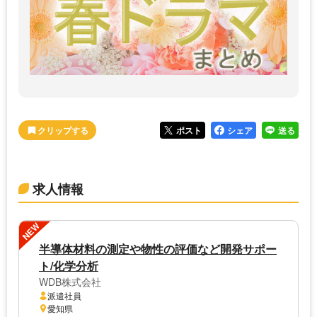
ポスト
シェア
送る
求人情報
NEW
半導体材料の測定や物性の評価など開発サポー
ト/化学分析
WDB株式会社
派遣社員
愛知県