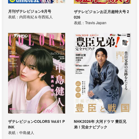
月刊ザテレビジョン9月号
ザテレビジョンお正月超特大号 2
表紙：内田有紀＆寺西拓人
026
表紙：Travis Japan
ザテレビジョンCOLORS Vol.61 P
NHK2026年 大河ドラマ 豊臣兄
INK
弟！完全ナビブック
表紙：中島健人