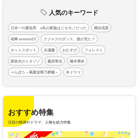
人気のキーワード
日本一の最低男 ※私の家族はニセモノだった
横浜流星
相棒 season23
クジャクのダンス、誰が見た？
ホットスポット
永瀬廉
おむすび
フォレスト
家政夫のミタゾノ
藤原竜也
橋本環奈
べらぼう～蔦重栄華乃夢噺～
冬ドラマ
おすすめ特集
注目の映画やドラマ、人物を総力特集