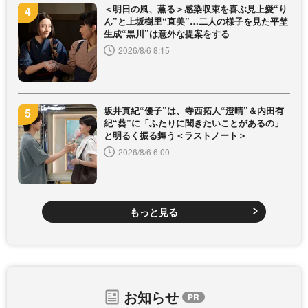
＜明日の風、薫る＞感染収束を喜ぶ見上愛“り
ん”と上坂樹里“直美”…二人の様子を見た平埜
生成“黒川”は意外な提案をする
2026/8/6 8:15
坂井真紀“優子”は、寺西拓人“澄晴”＆内田有
紀“葵”に「ふたりに聞きたいことがあるの」
と明るく振る舞う＜ラストノート＞
2026/8/6 6:00
もっと見る
お知らせ