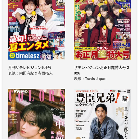
月刊ザテレビジョン9月号
ザテレビジョンお正月超特大号 2
表紙：内田有紀＆寺西拓人
026
表紙：Travis Japan