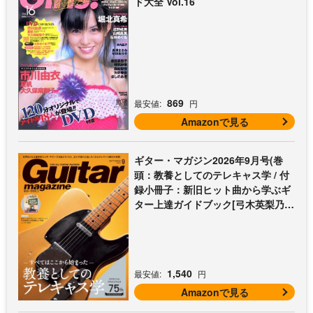
ド大全 Vol.16
869
最安値:
円
Amazonで見る
ギター・マガジン2026年9月号(巻
頭：教養としてのテレキャス学 / 付
録小冊子：新旧ヒット曲から学ぶギ
ター上達ガイドブック[弓木英梨乃の
放課後エレキ部 最終回])
1,540
最安値:
円
Amazonで見る