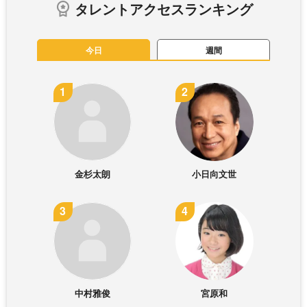
タレントアクセスランキング
今日
週間
金杉太朗
小日向文世
中村雅俊
宮原和