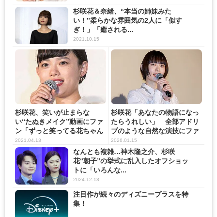
杉咲花＆奈緒、“本当の姉妹みた
い！”柔らかな雰囲気の2人に「似す
ぎ！」「癒される...
2021.10.15
杉咲花、笑いが止まらな
杉咲花「あなたの物語になっ
い“たぬきメイク”動画にファ
たらうれしい」 全部アドリ
ン「ずっと笑ってる花ちゃん
ブのような自然な演技にファ
に癒...
ン...
2021.04.13
2026.01.15
なんとも複雑…神木隆之介、杉咲
花“朝子”の挙式に乱入したオフショッ
トに「いろんな...
2024.12.18
注目作が続々のディズニープラスを特
集！