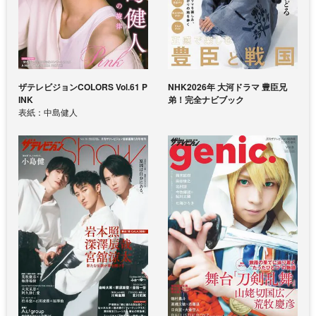
ザテレビジョンCOLORS Vol.61 P
NHK2026年 大河ドラマ 豊臣兄
INK
弟！完全ナビブック
表紙：中島健人