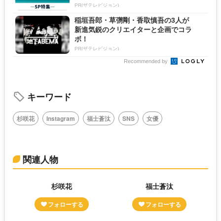
PR(ザテレビジョン)
稲垣吾郎・草彅剛・香取慎吾の3人が
新進気鋭のクリエイターと企画でコラ
ボ！
PR(ザテレビジョン)
Recommended by
キーワード
杉咲花
Instagram
福士蒼汰
SNS
女優
関連人物
杉咲花
福士蒼汰