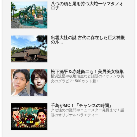
八つの頭と尾を持つ大蛇ーヤマタノオ
ロチ
出雲大社の謎 古代に存在した巨大神殿
のル...
松下洸平＆赤楚衛二も！美男美女特集
横浜流星や板垣瑞生など話題のイケメンや美
女のグラビア1500カット超！
千鳥がMC！「チャンスの時間」
クセ強めの疑問やニュースター発掘まで！話
題のオリジナルバラエティー