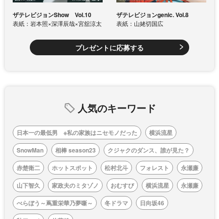
ザテレビジョンShow Vol.10
ザテレビジョンgenic. Vol.8
表紙：岩本照×深澤辰哉×宮舘涼太
表紙：山姥切国広
プレゼントに応募する
人気のキーワード
日本一の最低男 ※私の家族はニセモノだった
横浜流星
SnowMan
相棒 season23
クジャクのダンス、誰が見た？
赤楚衛二
ホットスポット
松村北斗
フォレスト
永瀬廉
山下智久
家政夫のミタゾノ
おむすび
横浜流星
永瀬廉
べらぼう～蔦重栄華乃夢噺～
冬ドラマ
日向坂46