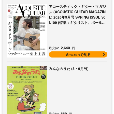
アコースティック・ギター・マガジ
ン (ACOUSTIC GUITAR MAGAZIN
E) 2026年9月号 SPRING ISSUE Vo
l.109 (特集：ギタリスト、ポール・
マッカートニー至上主義 / 特別付録
歌本小冊子：ザ・ビートルズ〜ポー
ル・マッカートニー・アコギ名曲選)
2,640
最安値:
円
Amazonで見る
みんなのうた (8・9月号)
660
最安値:
円