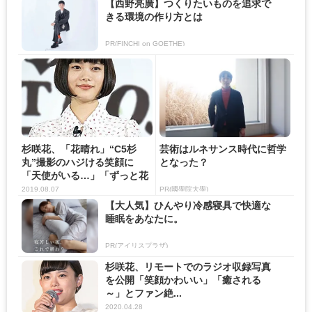
【西野亮廣】つくりたいものを追求で
きる環境の作り方とは
PR(FINCHI on GOETHE)
杉咲花、「花晴れ」“C5杉
芸術はルネサンス時代に哲学
丸”撮影のハジける笑顔に
となった？
「天使がいる…」「ずっと花
晴れ...
2019.08.07
PR(國學院大學)
【大人気】ひんやり冷感寝具で快適な
睡眠をあなたに。
PR(アイリスプラザ)
杉咲花、リモートでのラジオ収録写真
を公開「笑顔かわいい」「癒される
～」とファン絶...
2020.04.28