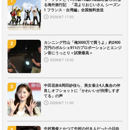
る海外旅行記 「花よりおじいさん シーズン
1 フランス・台湾編」全国無料放送
2026/8/7 17:00
カンニング竹山「俺3000万で買うよ」約2400
万円のポルシェ911のプロポーションとエンジ
ン音にうっとり＜試乗最高＞
2026/8/7 12:00
中田花奈&岡田紗佳ら、美女雀士4人集合の仲
良しオフショットに「かわいいが渋滞しすぎ
てる」の声
2026/8/7 11:00
中村雅俊とかつて中村の付き人だった小日向