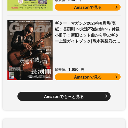
Amazonで見る
ギター・マガジン2026年8月号(表
紙：長渕剛 〜永遠不滅の詩〜 / 付録
小冊子：新旧ヒット曲から学ぶギタ
ー上達ガイドブック[弓木英梨乃の放
課後エレキ部 Vol.9])
1,650
最安値:
円
Amazonで見る
Amazonでもっと見る