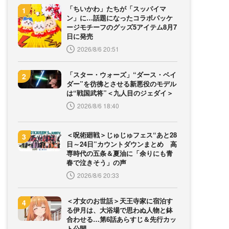
「ちいかわ」たちが「スッパイマ
ン」に…話題になったコラボパッケ
ージモチーフのグッズ5アイテム8月7
日に発売
2026/8/6 20:51
「スター・ウォーズ」“ダース・ベイ
ダー”を彷彿とさせる新悪役のモデル
は“戦国武将”＜九人目のジェダイ＞
2026/8/6 18:40
＜呪術廻戦＞じゅじゅフェス“あと28
日～24日”カウントダウンまとめ 高
専時代の五条＆夏油に「余りにも青
春で泣きそう」の声
2026/8/6 20:33
＜才女のお世話＞天王寺家に宿泊す
る伊月は、大浴場で思わぬ人物と鉢
合わせる…第6話あらすじ＆先行カッ
ト公開