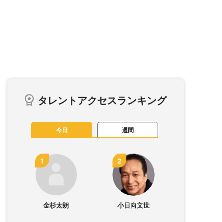
タレントアクセスランキング
今日
週間
金杉太朗
小日向文世