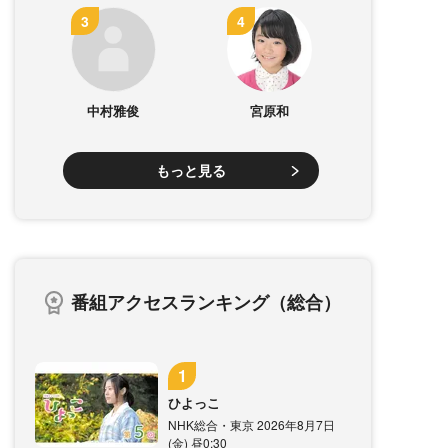
中村雅俊
宮原和
もっと見る
番組アクセスランキング（総合）
ひよっこ
NHK総合・東京 2026年8月7日
(金) 昼0:30