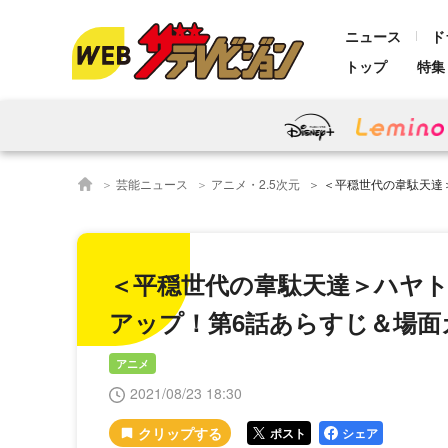
ニュース
ド
トップ
特集
芸能ニュース
アニメ・2.5次元
＜平穏世代の韋駄天達＞ハヤトがピ
＜平穏世代の韋駄天達＞ハヤ
アップ！第6話あらすじ＆場面
アニメ
2021/08/23 18:30
ポスト
シェア