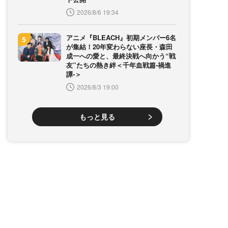
2026/8/6 19:34
アニメ『BLEACH』初期メンバー6名
が集結！20年変わらない座長・森田
成一への愛と、最終決戦へ向かう“戦
友”たちの熱き絆＜千年血戦篇-禍進
譚-＞
2026/8/3 19:00
もっと見る