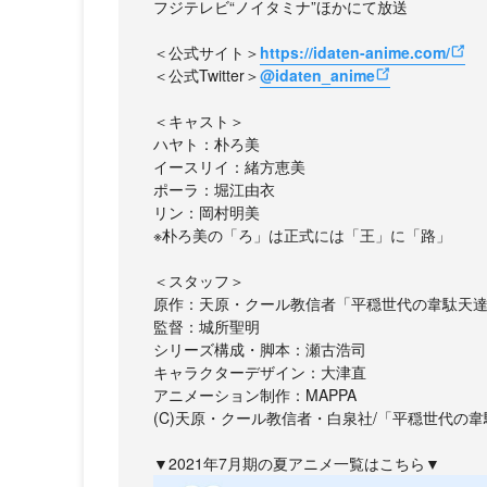
フジテレビ“ノイタミナ”ほかにて放送
＜公式サイト＞
https://idaten-anime.com/
＜公式Twitter＞
@idaten_anime
＜キャスト＞
ハヤト：朴ろ美
イースリイ：緒方恵美
ポーラ：堀江由衣
リン：岡村明美
※朴ろ美の「ろ」は正式には「王」に「路」
＜スタッフ＞
原作：天原・クール教信者「平穏世代の韋駄天達
監督：城所聖明
シリーズ構成・脚本：瀬古浩司
キャラクターデザイン：大津直
アニメーション制作：MAPPA
(C)天原・クール教信者・白泉社/「平穏世代の
▼2021年7月期の夏アニメ一覧はこちら▼