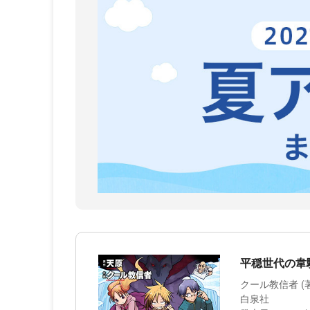
平穏世代の韋駄
クール教信者 (著)
白泉社