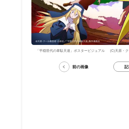
「平穏世代の韋駄天達」ポスタービジュアル
(C)天原
記
前の画像