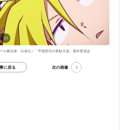
7/7
・クール教信者・白泉社／「平穏世代の韋駄天達」製作委員会
事に戻る
次の画像