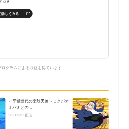
1/29
nで詳しくみる
プログラムによる収益を得ています
＜平穏世代の韋駄天達＞ミクがオ
オバミとの...
2021/9/21 配信