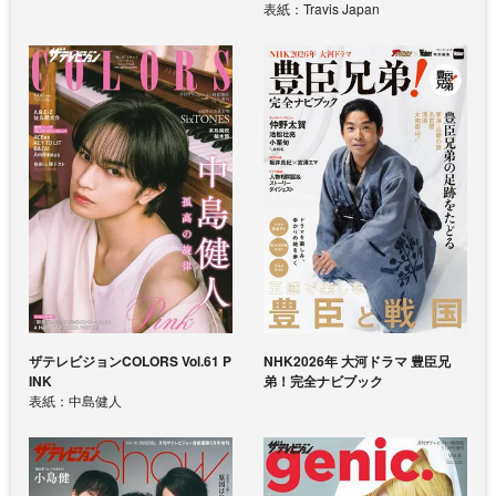
表紙：Travis Japan
ザテレビジョンCOLORS Vol.61 P
NHK2026年 大河ドラマ 豊臣兄
INK
弟！完全ナビブック
表紙：中島健人