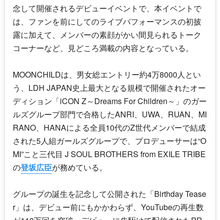
念して開催されるデビューイベントで、本イベントで
は、ファンを前にしてのライブパフォーマンスの初披
露に加えて、メンバーの素顔がかい間見られるトーク
コーナーなど、見どころ満載の内容となっている。
MOONCHILDは、男女総エントリー約4万8000人とい
う、LDH JAPAN史上最大となる規模で開催されたオー
ディション「iCON Z～Dreams For Children～」のガー
ルズグループ部門で合格したANRI、UWA、RUAN、MI
RANO、HANAによる全員10代のZ世代メンバーで結成
された5人組ガールズグループで、プロデューサーは“O
MI”こと三代目 J SOUL BROTHERS from EXILE TRIBE
の
登坂広臣
が務めている。
グループの誕生を記念して公開された「Birthday Tease
r」は、デビュー前にもかかわらず、YouTubeの再生数