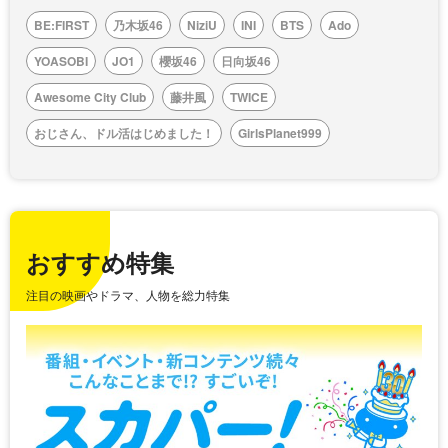
BE:FIRST
乃木坂46
NiziU
INI
BTS
Ado
YOASOBI
JO1
櫻坂46
日向坂46
Awesome City Club
藤井風
TWICE
おじさん、ドル活はじめました！
GirlsPlanet999
おすすめ特集
注目の映画やドラマ、人物を総力特集