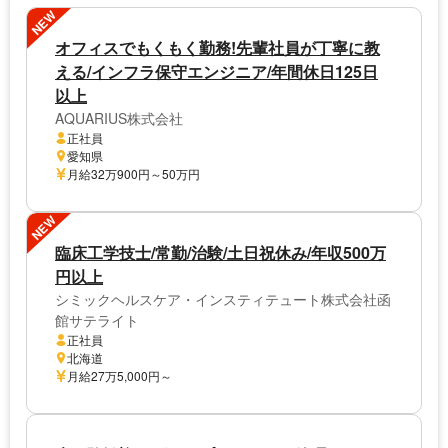
NEW
オフィスでもくもく勤務!先輩社員が丁寧に教
える/インフラ保守エンジニア/年間休日125日
以上
AQUARIUS株式会社
正社員
愛知県
月給32万900円～50万円
NEW
臨床工学技士/常勤/治験/土日祝休み/年収500万
円以上
シミックヘルスケア・インスティテュート株式会社函
館サテライト
正社員
北海道
月給27万5,000円～