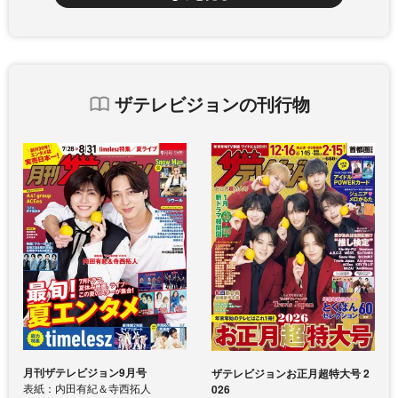
ザテレビジョンの刊行物
月刊ザテレビジョン9月号
ザテレビジョンお正月超特大号 2
表紙：内田有紀＆寺西拓人
026