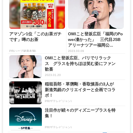
アマゾン1位「このお茶ガチ
OMIこと登坂広臣「福岡のPo
です」噂のお茶
wer凄かった」 三代目JSB
アリーナツアー福岡公...
PR(ハーブ健康本舗)
2023.03.09
OMIこと登坂広臣、パリでリラック
ス グラスを持ちほほ笑む姿にファン
歓喜
2023.01.20
稲垣吾郎・草彅剛・香取慎吾の3人が
新進気鋭のクリエイターと企画でコラ
ボ！
PR(ザテレビジョン)
注目作が続々のディズニープラスを特
集！
PR(ザテレビジョン)