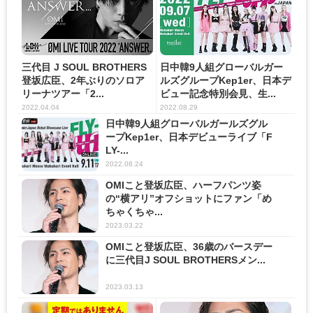
三代目 J SOUL BROTHERS
日中韓9人組グローバルガー
登坂広臣、2年ぶりのソロア
ルズグループKep1er、日本デ
リーナツアー「2...
ビュー記念特別会見、生...
2022.04.04
2022.08.29
日中韓9人組グローバルガールズグル
ープKep1er、日本デビューライブ「F
LY-...
2022.08.24
OMIこと登坂広臣、ハーフパンツ姿
の“横アリ”オフショットにファン「め
ちゃくちゃ...
2023.03.22
OMIこと登坂広臣、36歳のバースデー
に三代目J SOUL BROTHERSメン...
2023.03.13