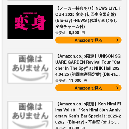
【メーカー特典あり】NEWS LIVE T
OUR 2025 変身 (初回生産限定盤)
(Blu-ray) -NEWS (お城がめじるし
変身チャーム付)
8,800
最安値:
円
Amazonで見る
【Amazon.co.jp限定】UNISON SQ
UARE GARDEN Revival Tour "Cat
cher In The Spy" at NHK Hall 202
4.04.25 (初回生産限定盤) (Blu-ray)
- UNISON SQUARE GARDEN (コッ
11,000
最安値:
円
トン巾着付)
Amazonで見る
【Amazon.co.jp限定】Ken Hirai Fi
lms Vol.18 『Ken Hirai 30th Anniv
ersary Ken's Bar Special !! 2025-2
026』 (Blu-ray) - 平井堅 (オリジナ
ルライブフォトシートセット3枚組
8,800
最安値:
円