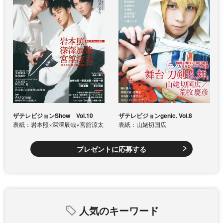
ザテレビジョンShow Vol.10
ザテレビジョンgenic. Vol.8
表紙：岩本照×深澤辰哉×宮舘涼太
表紙：山姥切国広
プレゼントに応募する
人気のキーワード