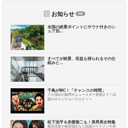
お知らせ
全国の絶景ポイントにサウナ付きのシ
ェア別...
すべてが絶景、収益も得られるその仕
組みと...
千鳥がMC！「チャンスの時間」
クセ強めの疑問やニュースター発掘まで！話
題のオリジナルバラエティー
松下洸平＆赤楚衛二も！美男美女特集
横浜流星や板垣瑞生など話題のイケメンや美