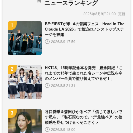
ニュースランキング
2026年8月9日21:00
BE:FIRSTが米LAの音楽フェス「Head In The
Clouds LA 2026」で気迫のノンストップステ
ージを披露
2026/8/9 17:59
HKT48、15周年記念本を発売 豊永阿紀「こ
れまでの15年で生まれた名シーンや伝説を今
のメンバー全員で塗り替えてやるぞ！」
2026/8/8 21:31
谷口愛季＆森田ひかるペア「信じてほしいで
す私を」「私石頭なので」で“最強ペア”の信
頼感を見せつける＜そこさく＞
2026/8/9 18:00