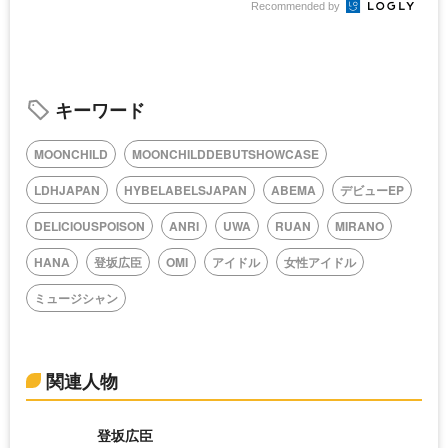
Recommended by
キーワード
MOONCHILD
MOONCHILDDEBUTSHOWCASE
LDHJAPAN
HYBELABELSJAPAN
ABEMA
デビューEP
DELICIOUSPOISON
ANRI
UWA
RUAN
MIRANO
HANA
登坂広臣
OMI
アイドル
女性アイドル
ミュージシャン
関連人物
登坂広臣