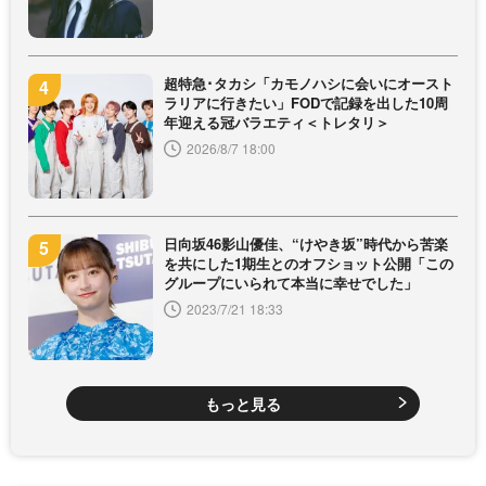
超特急･タカシ「カモノハシに会いにオースト
ラリアに行きたい」FODで記録を出した10周
年迎える冠バラエティ＜トレタリ＞
2026/8/7 18:00
日向坂46影山優佳、“けやき坂”時代から苦楽
を共にした1期生とのオフショット公開「この
グループにいられて本当に幸せでした」
2023/7/21 18:33
もっと見る