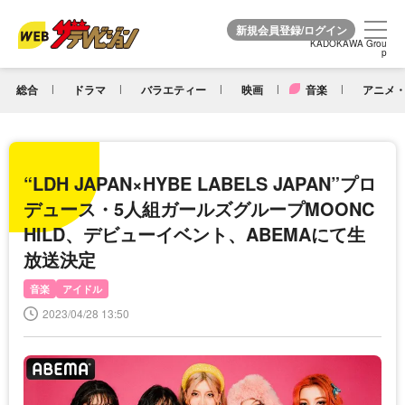
KADOKAWA Grou
KADOKAWA Grou
p
p
総合
ドラマ
バラエティー
映画
音楽
アニメ・
“LDH JAPAN×HYBE LABELS JAPAN”プロ
デュース・5人組ガールズグループMOONC
HILD、デビューイベント、ABEMAにて生
放送決定
音楽
アイドル
2023/04/28 13:50